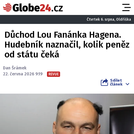
Čtvrtek 6. srpna, Oldřiška
Důchod Lou Fanánka Hagena.
Hudebník naznačil, kolik peněz
od státu čeká
Dan Šrámek
22. června 2026 9:19
REVUE
Sdílet
článek