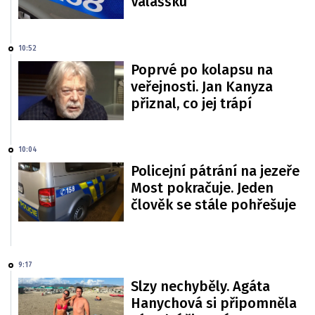
Valašsku
10:52
Poprvé po kolapsu na
veřejnosti. Jan Kanyza
přiznal, co jej trápí
10:04
Policejní pátrání na jezeře
Most pokračuje. Jeden
člověk se stále pohřešuje
9:17
Slzy nechyběly. Agáta
Hanychová si připomněla