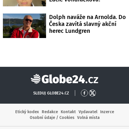
Dolph naváže na Arnolda. Do
Česka zavítá slavný akční
herec Lundgren
Globe24
SLEDUJ GLOBE24.CZ
Přejít
Přejít
na
na
Facebook
X
Etický kodex
Redakce
Kontakt
Vydavatel
Inzerce
Osobní údaje / Cookies
Volná místa