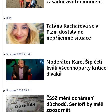
zásadní životní moment
8:29
Taťána Kuchařová se v
Plzni dostala do
nepříjemné situace
5. srpna 2026 21:46
Moderátor Karel Šíp čelí
kvůli Všechnopárty kritice
diváků
5. srpna 2026 20:31
ČSSZ mění oznámení
důchodů. Senioři by měli
zpozornět