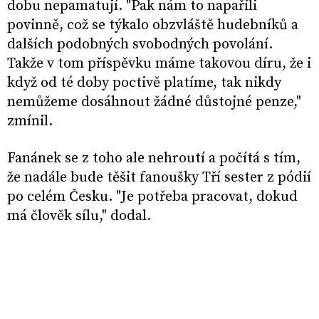
dobu nepamatují. "Pak nám to napařili
povinně, což se týkalo obzvláště hudebníků a
dalších podobných svobodných povolání.
Takže v tom příspěvku máme takovou díru, že i
když od té doby poctivě platíme, tak nikdy
nemůžeme dosáhnout žádné důstojné penze,"
zmínil.
Fanánek se z toho ale nehroutí a počítá s tím,
že nadále bude těšit fanoušky Tří sester z pódií
po celém Česku. "Je potřeba pracovat, dokud
má člověk sílu," dodal.