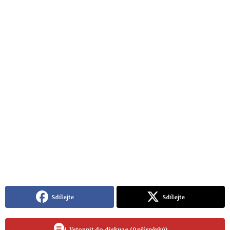
Sdílejte
Sdílejte
Vstoupit do diskuze (0 příspěvků)