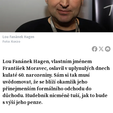
Lou Fanánek Hagen
Foto: Korzo
Lou Fanánek Hagen, vlastním jménem
František Moravec, oslavil v uplynulých dnech
kulaté 60. narozeniny. Sám si tak musí
uvědomovat, že se blíží okamžik jeho
přinejmenším formálního odchodu do
důchodu. Hudebník nicméně tuší, jak to bude
s výší jeho penze.