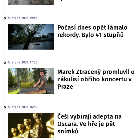
5. srpna 2026 19:08
Počasí dnes opět lámalo
rekordy. Bylo 41 stupňů
5. srpna 2026 17:50
Marek Ztracený promluvil o
zákulisí obřího koncertu v
Praze
5. srpna 2026 16:56
Češi vybírají adepta na
Oscara. Ve hře je pět
snímků