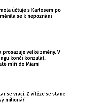
mola účtuje s Karlosem po
měnila se k nepoznání
 prosazuje velké změny. V
ngu končí konzulát,
té míří do Miami
ar se vrací. Z vítěze se stane
ý milionář