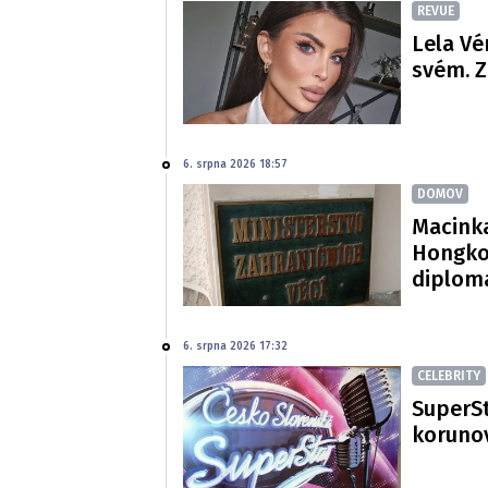
REVUE
Lela Vé
svém. Z
6. srpna 2026 18:57
DOMOV
Macinka
Hongko
diploma
6. srpna 2026 17:32
CELEBRITY
SuperSt
korunov