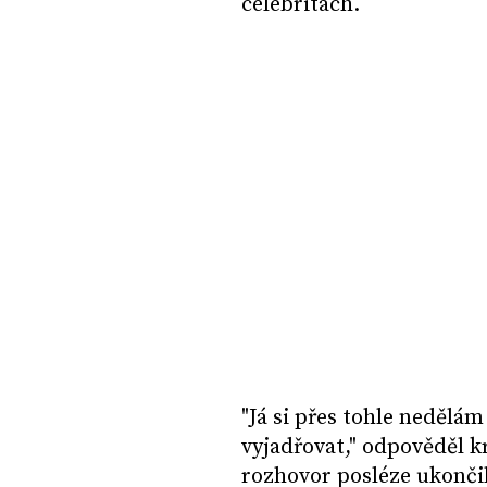
celebritách.
"Já si přes tohle neděl
vyjadřovat," odpověděl 
rozhovor posléze ukončil