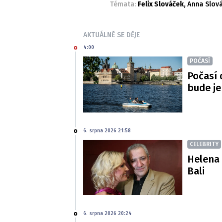
Témata:
Felix Slováček
,
Anna Slov
AKTUÁLNĚ SE DĚJE
4:00
POČASÍ
Počasí 
bude je
6. srpna 2026 21:58
CELEBRITY
Helena 
Bali
6. srpna 2026 20:24