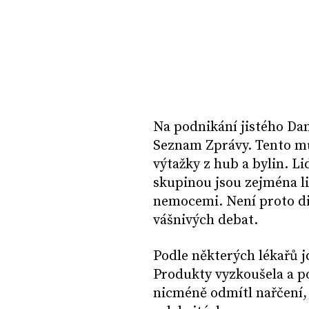
Na podnikání jistého Dan
Seznam Zprávy. Tento mu
výtažky z hub a bylin. Li
skupinou jsou zejména li
nemocemi. Není proto di
vášnivých debat.
Podle některých lékařů jd
Produkty vyzkoušela a p
nicméně odmítl nařčení,