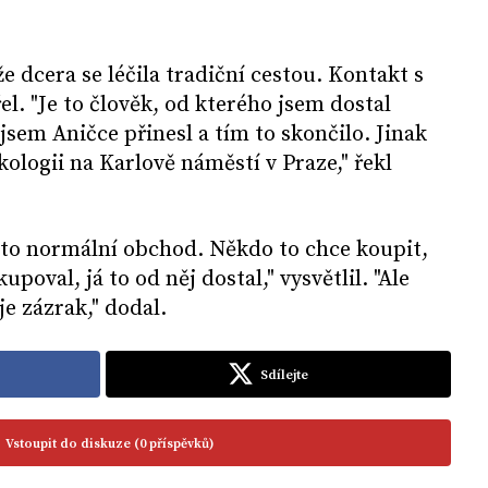
e dcera se léčila tradiční cestou. Kontakt s
l. "Je to člověk, od kterého jsem dostal
sem Aničce přinesl a tím to skončilo. Jinak
ologii na Karlově náměstí v Praze," řekl
.
e to normální obchod. Někdo to chce koupit,
upoval, já to od něj dostal," vysvětlil. "Ale
 je zázrak," dodal.
Sdílejte
Vstoupit do diskuze (0 příspěvků)