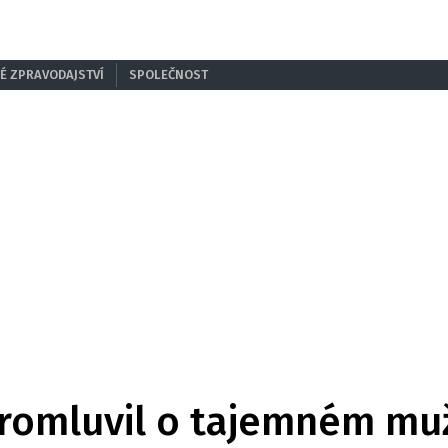
É ZPRAVODAJSTVÍ
SPOLEČNOST
promluvil o tajemném muž