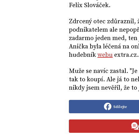
Felix Slováček.
Zdrcený otec zdůraznil, ž
podnikatelem ale nepopře
zadarmo jeden med, ten j
Anička byla léčená na onk
hudebník
webu
extra.cz
Muže se navíc zastal. "J
tak to koupí. Ale já to nek
nikdy jsem nevěřil, že to
Sdílejte