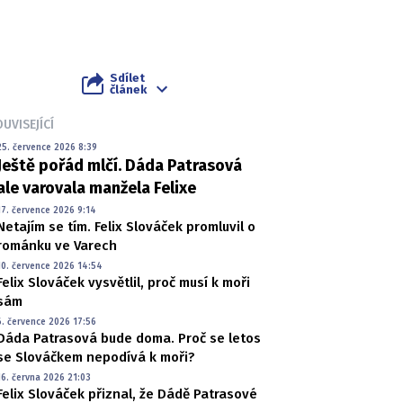
Sdílet
článek
UVISEJÍCÍ
25. července 2026 8:39
Ještě pořád mlčí. Dáda Patrasová
ale varovala manžela Felixe
17. července 2026 9:14
Netajím se tím. Felix Slováček promluvil o
románku ve Varech
10. července 2026 14:54
Felix Slováček vysvětlil, proč musí k moři
sám
6. července 2026 17:56
Dáda Patrasová bude doma. Proč se letos
se Slováčkem nepodívá k moři?
16. června 2026 21:03
Felix Slováček přiznal, že Dádě Patrasové