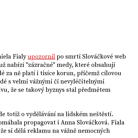
iela Fialy
upozornil
po smrti Slováčkové web
ž nabízí "zázračné" medy, které obsahují
dé za ně platí i tisíce korun, přičemž cílovou
dé s velmi vážnými či nevyléčitelnými
vu, že se takový byznys stal předmětem
e totiž o vydělávání na lidském neštěstí.
omáhala propagovat i Anna Slováčková. Fiala
 že si dělá reklamu na vážně nemocných