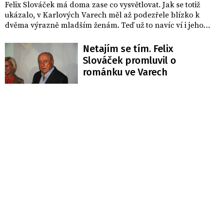
Felix Slováček má doma zase co vysvětlovat. Jak se totiž
ukázalo, v Karlových Varech měl až podezřele blízko k
dvěma výrazně mladším ženám. Teď už to navíc ví i jeho
manželka Dáda Patrasová. Jak na zjištění z karlovarského
festivalu reagovala?
Netajím se tím. Felix
Slováček promluvil o
románku ve Varech