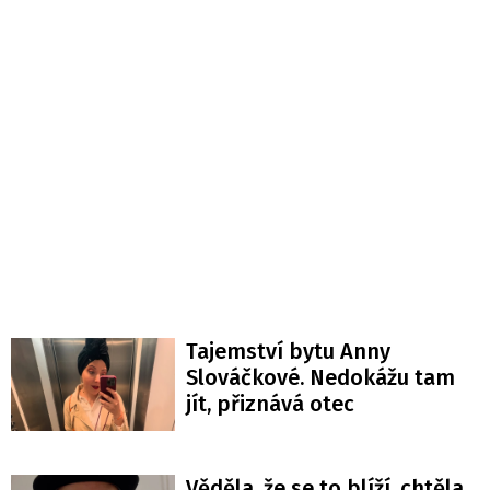
Tajemství bytu Anny
Slováčkové. Nedokážu tam
jít, přiznává otec
Věděla, že se to blíží, chtěla