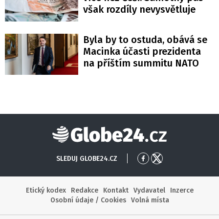
však rozdíly nevysvětluje
Byla by to ostuda, obává se
Macinka účasti prezidenta
na příštím summitu NATO
Globe24
SLEDUJ GLOBE24.CZ
Přejít
Přejít
na
na
Facebook
X
Etický kodex
Redakce
Kontakt
Vydavatel
Inzerce
Osobní údaje / Cookies
Volná místa