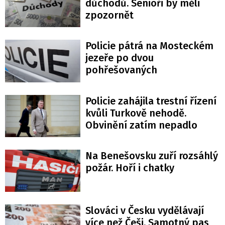
důchodů. Senioři by měli
zpozornět
Policie pátrá na Mosteckém
jezeře po dvou
pohřešovaných
Policie zahájila trestní řízení
kvůli Turkově nehodě.
Obvinění zatím nepadlo
Na Benešovsku zuří rozsáhlý
požár. Hoří i chatky
Slováci v Česku vydělávají
více než Češi. Samotný pas