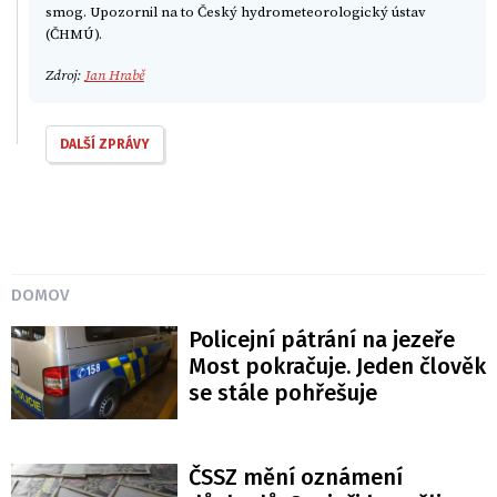
smog. Upozornil na to Český hydrometeorologický ústav
(ČHMÚ).
Zdroj:
Jan Hrabě
DALŠÍ ZPRÁVY
DOMOV
Policejní pátrání na jezeře
Most pokračuje. Jeden člověk
se stále pohřešuje
ČSSZ mění oznámení