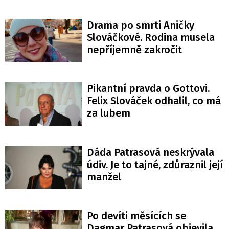
Drama po smrti Aničky
Slováčkové. Rodina musela
nepříjemně zakročit
Pikantní pravda o Gottovi.
Felix Slováček odhalil, co má
za lubem
Dáda Patrasová neskrývala
údiv. Je to tajné, zdůraznil její
manžel
Po devíti měsících se
Dagmar Patrasová objevila