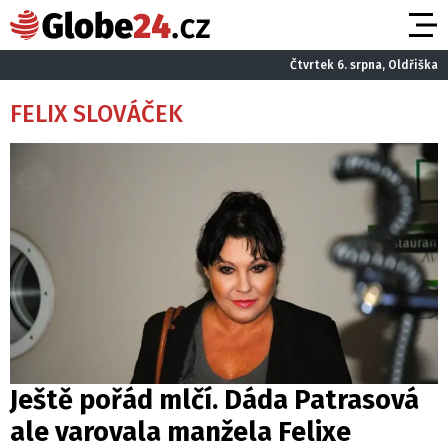
Čtvrtek 6. srpna, Oldřiška
FELIX SLOVÁČEK
Ještě pořád mlčí. Dáda Patrasová
ale varovala manžela Felixe