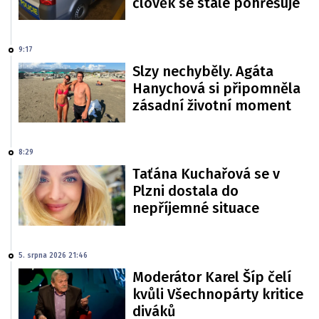
člověk se stále pohřešuje
9:17
Slzy nechyběly. Agáta
Hanychová si připomněla
zásadní životní moment
8:29
Taťána Kuchařová se v
Plzni dostala do
nepříjemné situace
5. srpna 2026 21:46
Moderátor Karel Šíp čelí
kvůli Všechnopárty kritice
diváků