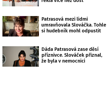
řekla více než dost
Patrasová mezi lidmi
umravňovala Slováčka. Tohle
si hudebník mohl odpustit
Dáda Patrasová zase děsí
příznivce. Slováček přiznal,
že byla v nemocnici