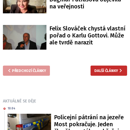
na veřejnosti
Felix Slováček chystá vlastní
pořad o Karlu Gottovi. Může
ale tvrdě narazit
PŘEDCHOZÍ ČLÁNKY
DALŠÍ ČLÁNKY
AKTUÁLNĚ SE DĚJE
10:04
Policejní pátrání na jezeře
Most pokračuje. Jeden