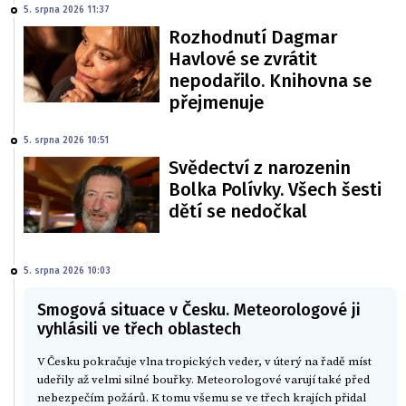
5. srpna 2026 11:37
Rozhodnutí Dagmar
Havlové se zvrátit
nepodařilo. Knihovna se
přejmenuje
5. srpna 2026 10:51
Svědectví z narozenin
Bolka Polívky. Všech šesti
dětí se nedočkal
5. srpna 2026 10:03
Smogová situace v Česku. Meteorologové ji
vyhlásili ve třech oblastech
V Česku pokračuje vlna tropických veder, v úterý na řadě míst
udeřily až velmi silné bouřky. Meteorologové varují také před
nebezpečím požárů. K tomu všemu se ve třech krajích přidal