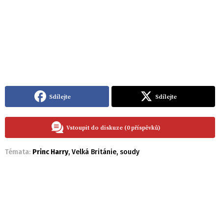
Sdílejte
Sdílejte
Vstoupit do diskuze (0 příspěvků)
Témata:
Princ Harry
,
Velká Británie
,
soudy