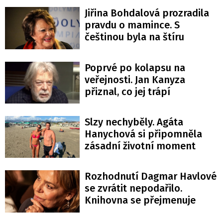
Jiřina Bohdalová prozradila
pravdu o mamince. S
češtinou byla na štíru
Poprvé po kolapsu na
veřejnosti. Jan Kanyza
přiznal, co jej trápí
Slzy nechyběly. Agáta
Hanychová si připomněla
zásadní životní moment
Rozhodnutí Dagmar Havlové
se zvrátit nepodařilo.
Knihovna se přejmenuje