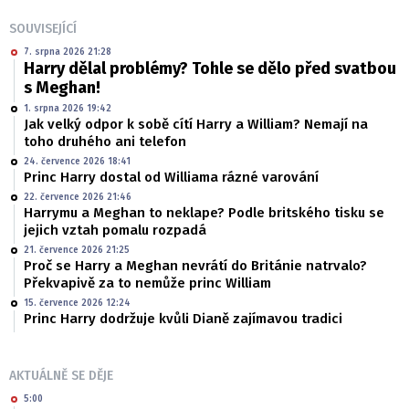
SOUVISEJÍCÍ
7. srpna 2026 21:28
Harry dělal problémy? Tohle se dělo před svatbou
s Meghan!
1. srpna 2026 19:42
Jak velký odpor k sobě cítí Harry a William? Nemají na
toho druhého ani telefon
24. července 2026 18:41
Princ Harry dostal od Williama rázné varování
22. července 2026 21:46
Harrymu a Meghan to neklape? Podle britského tisku se
jejich vztah pomalu rozpadá
21. července 2026 21:25
Proč se Harry a Meghan nevrátí do Británie natrvalo?
Překvapivě za to nemůže princ William
15. července 2026 12:24
Princ Harry dodržuje kvůli Dianě zajímavou tradici
AKTUÁLNĚ SE DĚJE
5:00