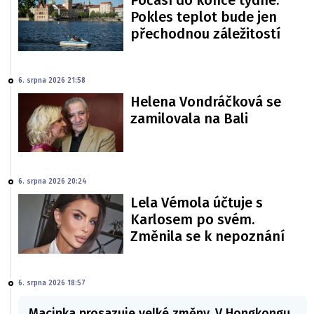
Počasí do konce týdne.
Pokles teplot bude jen
přechodnou záležitostí
6. srpna 2026 21:58
Helena Vondráčková se
zamilovala na Bali
6. srpna 2026 20:24
Lela Vémola účtuje s
Karlosem po svém.
Změnila se k nepoznání
6. srpna 2026 18:57
Macinka prosazuje velké změny. V Hongkongu