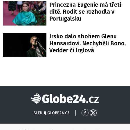
Princezna Eugenie má třetí
dítě. Rodit se rozhodla v
Portugalsku
Irsko dalo sbohem Glenu
Hansardovi. Nechyběli Bono,
Vedder či Irglová
Globe24
SLEDUJ GLOBE24.CZ
Přejít
Přejít
na
na
Facebook
X