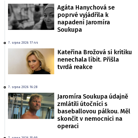
Agáta Hanychová se
poprvé vyjádřila k
napadení Jaromíra
Soukupa
7. srpna 2026 17:44
Kateřina Brožová si kritiku
nenechala líbit. Přišla
tvrdá reakce
7. srpna 2026 16:28
Jaromíra Soukupa údajně
zmlátili útočníci s
baseballovou pálkou. Měl
skončit v nemocnici na
operaci