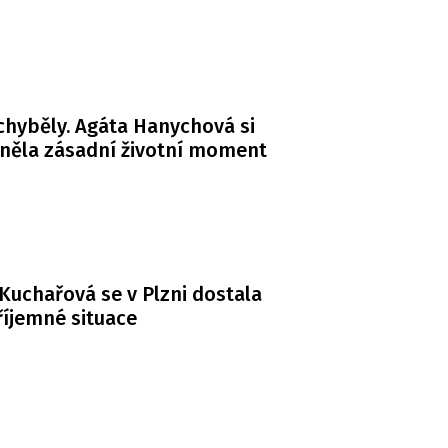
chyběly. Agáta Hanychová si
něla zásadní životní moment
Kuchařová se v Plzni dostala
íjemné situace