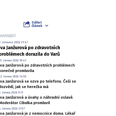
Sdílet
článek
UVISEJÍCÍ
9. července 2026 21:47
Iva Janžurová po zdravotních
problémech dorazila do Varů
15. června 2026 10:47
Iva Janžurová po zdravotních problémech
konečně promluvila
12. června 2026 14:55
Iva Janžurová se ozve po telefonu. Češi se
dozvědí, jak se herečka má
8. června 2026 9:11
Iva Janžurová a úvahy o náhradní oslavě.
Moderátor Cibulka promluvil
4. června 2026 21:57
Iva Janžurová je z nemocnice doma. Lékař