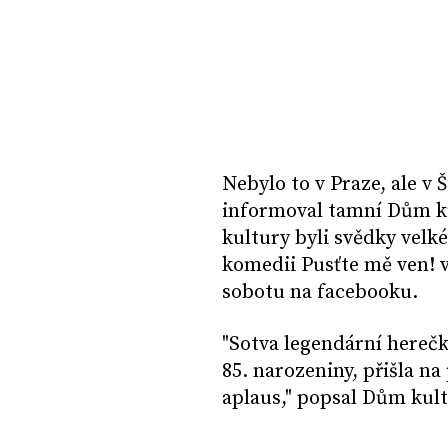
Nebylo to v Praze, ale v
informoval tamní Dům k
kultury byli svědky velk
komedii Pusťte mě ven! v
sobotu na facebooku.
"Sotva legendární herečk
85. narozeniny, přišla n
aplaus," popsal Dům kul