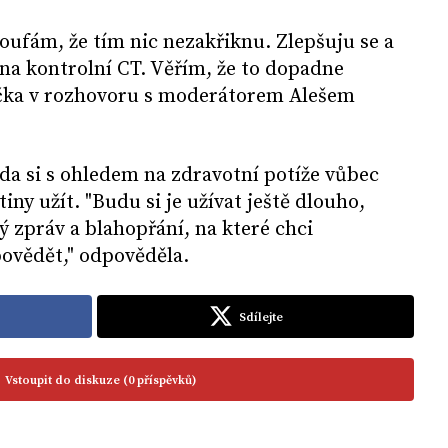
oufám, že tím nic nezakřiknu. Zlepšuju se a
na kontrolní CT. Věřím, že to dopadne
rečka v rozhovoru s moderátorem Alešem
da si s ohledem na zdravotní potíže vůbec
iny užít. "Budu si je užívat ještě dlouho,
 zpráv a blahopřání, na které chci
ovědět," odpověděla.
Sdílejte
Vstoupit do diskuze (0 příspěvků)