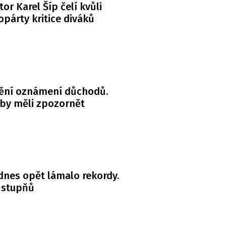
or Karel Šíp čelí kvůli
párty kritice diváků
ění oznámení důchodů.
 by měli zpozornět
dnes opět lámalo rekordy.
 stupňů