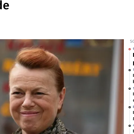
de
SO