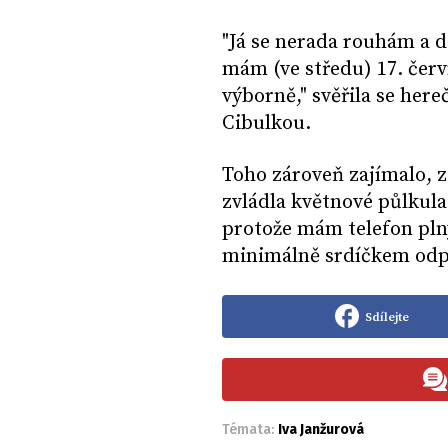
"Já se nerada rouhám a d
mám (ve středu) 17. červ
výborně," svěřila se he
Cibulkou.
Toho zároveň zajímalo, z
zvládla květnové půlkulat
protože mám telefon plný
minimálně srdíčkem odp
Sdílejte
Témata:
Iva Janžurová