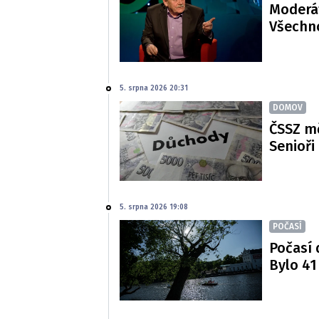
Moderát
Všechno
5. srpna 2026 20:31
DOMOV
ČSSZ m
Senioři
5. srpna 2026 19:08
POČASÍ
Počasí 
Bylo 41