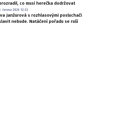
prozradil, co musí herečka dodržovat
3. června 2026 12:32
Iva Janžurová s rozhlasovými posluchači
slavit nebude. Natáčení pořadu se ruší