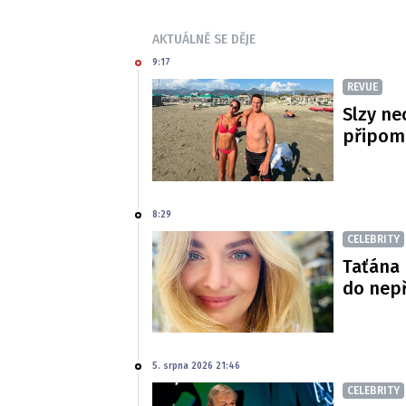
AKTUÁLNĚ SE DĚJE
9:17
REVUE
Slzy ne
připom
8:29
CELEBRITY
Taťána 
do nepř
5. srpna 2026 21:46
CELEBRITY