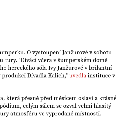
 Šumperku. O vystoupení Janžurové v sobotu
ultury. "Diváci včera v šumperském domě
ého hereckého sóla Ivy Janžurové v brilantní
 produkci Divadla Kalich,"
uvedla
instituce v
a, která přesně před měsícem oslavila krásné
a pódium, celým sálem se ozval velmi hlasitý
tury atmosféru ve vyprodané místnosti.