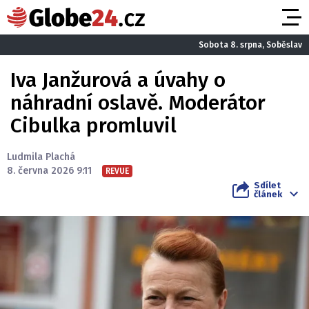
Sobota 8. srpna, Soběslav
Iva Janžurová a úvahy o
náhradní oslavě. Moderátor
Cibulka promluvil
Ludmila Plachá
8. června 2026 9:11
REVUE
Sdílet
článek