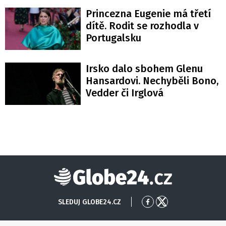
Princezna Eugenie má třetí
dítě. Rodit se rozhodla v
Portugalsku
Irsko dalo sbohem Glenu
Hansardovi. Nechyběli Bono,
Vedder či Irglová
Globe24
SLEDUJ GLOBE24.CZ
Přejít
Přejít
na
na
Facebook
X