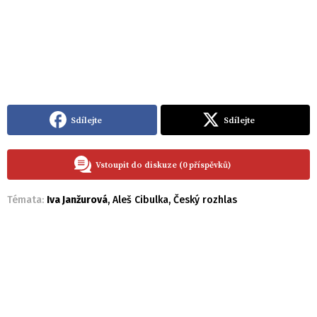
Sdílejte
Sdílejte
Vstoupit do diskuze (0 příspěvků)
Témata:
Iva Janžurová
,
Aleš Cibulka
,
Český rozhlas