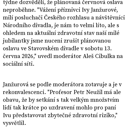
týdne dozvěděli, že plánovaná červnová oslava
neproběhne. "Vážení příznivci Ivy Janžurové,
milí posluchači Českého rozhlasu a návštěvníci
Národního divadla, je nám to velmi líto, ale s
ohledem na aktuální zdravotní stav naší milé
jubilantky jsme nuceni zrušit plánovanou
oslavu ve Stavovském divadle v sobotu 13.
června 2026," uvedl moderátor Aleš Cibulka na
sociální síti.
Janžurová se podle moderátora zotavuje a je v
rekonvalescenci. "Profesor Petr Neužil má ale
obavu, že by setkání s tak velkým množstvím
lidí tak krátce po uzdravení mohlo pro paní
Ivu představovat zbytečné zdravotní riziko,"
vysvětlil.