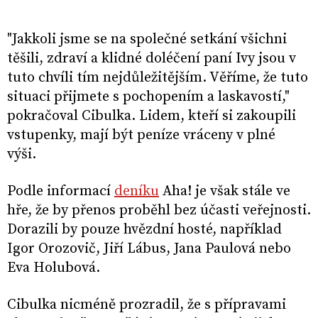
"Jakkoli jsme se na společné setkání všichni
těšili, zdraví a klidné doléčení paní Ivy jsou v
tuto chvíli tím nejdůležitějším. Věříme, že tuto
situaci přijmete s pochopením a laskavostí,"
pokračoval Cibulka. Lidem, kteří si zakoupili
vstupenky, mají být peníze vráceny v plné
výši.
Podle informací
deníku
Aha! je však stále ve
hře, že by přenos proběhl bez účasti veřejnosti.
Dorazili by pouze hvězdní hosté, například
Igor Orozovič, Jiří Lábus, Jana Paulová nebo
Eva Holubová.
Cibulka nicméně prozradil, že s přípravami