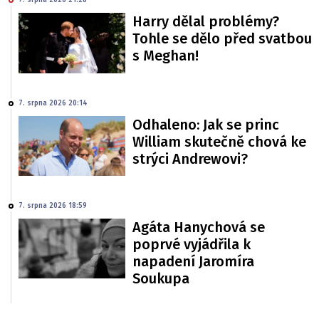
7. srpna 2026 21:28
Harry dělal problémy?
Tohle se dělo před svatbou
s Meghan!
7. srpna 2026 20:14
Odhaleno: Jak se princ
William skutečně chová ke
strýci Andrewovi?
7. srpna 2026 18:59
Agáta Hanychová se
poprvé vyjádřila k
napadení Jaromíra
Soukupa