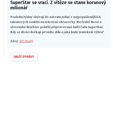
SuperStar se vrací. Z vítěze se stane korunový
milionář
Poslední týdny zbývají do návratu jedné z nejpopulárnějších
talentových soutěží na televizní obrazovky. Na české Nově a
slovenské Markíze poběží připravovaná další řada SuperStar.
Kdy se diváci dočkají prvního dílu a jaká bude tentokrát výhra?
Zdroj:
Jiří Hrubý
DALŠÍ ZPRÁVY