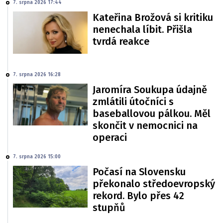
7. srpna 2026 17:44
Kateřina Brožová si kritiku
nenechala líbit. Přišla
tvrdá reakce
7. srpna 2026 16:28
Jaromíra Soukupa údajně
zmlátili útočníci s
baseballovou pálkou. Měl
skončit v nemocnici na
operaci
7. srpna 2026 15:00
Počasí na Slovensku
překonalo středoevropský
rekord. Bylo přes 42
stupňů