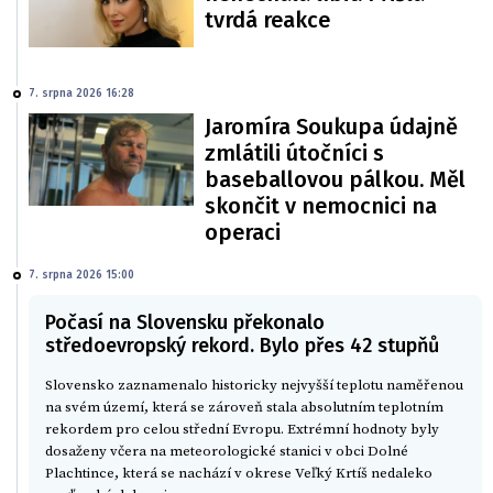
tvrdá reakce
7. srpna 2026 16:28
Jaromíra Soukupa údajně
zmlátili útočníci s
baseballovou pálkou. Měl
skončit v nemocnici na
operaci
7. srpna 2026 15:00
Počasí na Slovensku překonalo
středoevropský rekord. Bylo přes 42 stupňů
Slovensko zaznamenalo historicky nejvyšší teplotu naměřenou
na svém území, která se zároveň stala absolutním teplotním
rekordem pro celou střední Evropu. Extrémní hodnoty byly
dosaženy včera na meteorologické stanici v obci Dolné
Plachtince, která se nachází v okrese Veľký Krtíš nedaleko