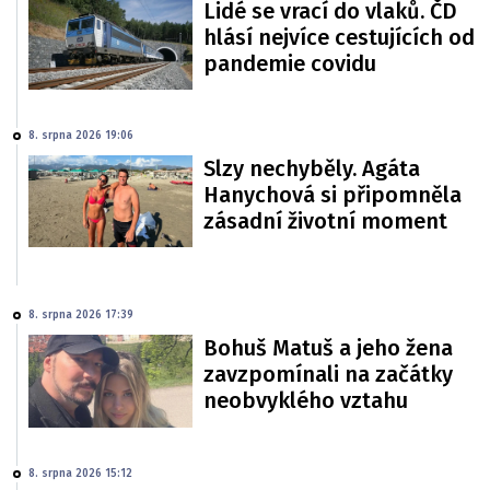
Lidé se vrací do vlaků. ČD
hlásí nejvíce cestujících od
pandemie covidu
8. srpna 2026 19:06
Slzy nechyběly. Agáta
Hanychová si připomněla
zásadní životní moment
8. srpna 2026 17:39
Bohuš Matuš a jeho žena
zavzpomínali na začátky
neobvyklého vztahu
8. srpna 2026 15:12