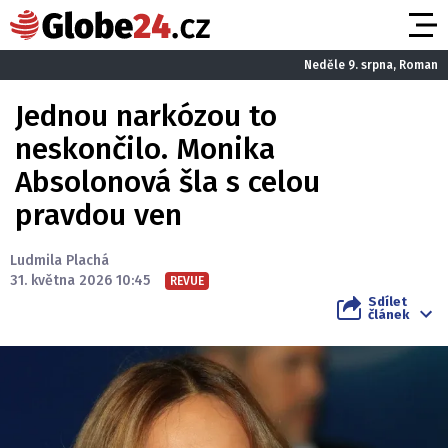
Neděle 9. srpna, Roman
Jednou narkózou to
neskončilo. Monika
Absolonová šla s celou
pravdou ven
Ludmila Plachá
31. května 2026 10:45
REVUE
Sdílet
článek