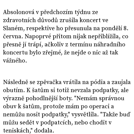
Absolonová v předchozím týdnu ze
zdravotních důvodů zrušila koncert ve
Slaném, respektive ho přesunula na pondělí 8.
června. Napoprvé přitom nijak nepřiblížila, co
přesně jí trápí, ačkoliv z termínu náhradního
koncertu bylo zřejmé, že nejde o nic až tak
vážného.
Následně se zpěvačka vrátila na pódia a zaujala
obutím. K šatům si totiž nevzala podpatky, ale
výrazně pohodlnější boty. "Nemám správnou
obuv k šatům, protože mám po operaci a
nemůžu nosit podpatky," vysvětlila. "Takže buď
můžu sedět v podpatcích, nebo chodit v
teniskách," dodala.