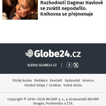
Rozhodnutí Dagmar Havlové
se zvrátit nepodařilo.
Knihovna se přejmenuje
Globe24
SLEDUJ GLOBE24.CZ
Přejít
Přejít
na
na
Facebook
X
Etický kodex
Redakce
Kontakt
Vydavatel
Inzerce
Osobní údaje / Cookies
Volná místa
Copyright © 2016—2026 INCORP a. s., a dodavatelé INCORP
images, Profimedia a ČTK.