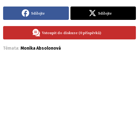
Sdílejte
Sdílejte
Vstoupit do diskuze (0 příspěvků)
Témata:
Monika Absolonová