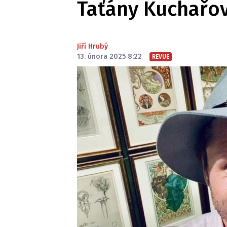
Taťány Kuchařo
Jiří Hrubý
13. února 2025 8:22
REVUE