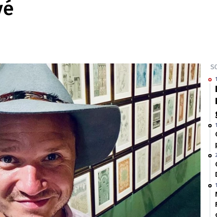
vé
SO