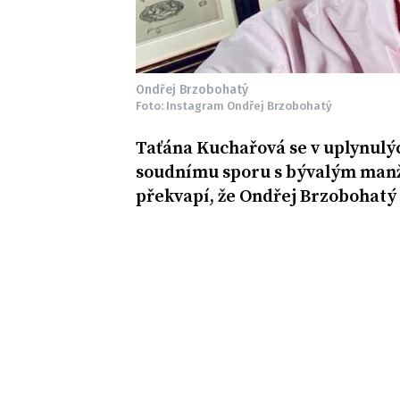
Ondřej Brzobohatý
Foto: Instagram Ondřej Brzobohatý
Taťána Kuchařová se v uplynulý
soudnímu sporu s bývalým man
překvapí, že Ondřej Brzobohatý 