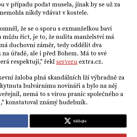
u v případu podat musela, jinak by se už za
 nemohla nikdy vdávat v kostele.
omněl, že se o sporu s exmanželkou baví
 můžu říct, je to, že nulita manželství má
 má duchovní záměr, tedy oddělit dva
 na úřadě, ale i před Bohem. Má to své
terá respektuji," řekl
serveru
extra.cz.
rkevní žaloba plná skandálních lží výhradně za
kytnuta bulvárnímu novináři a bylo na něj
veřejnil, nemá to s vírou pranic společného a
u," konstatoval známý hudebník.
Sdílejte