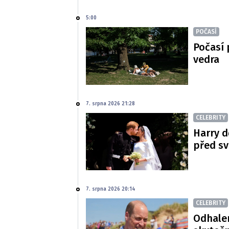
5:00
POČASÍ
Počasí 
vedra
7. srpna 2026 21:28
CELEBRITY
Harry d
před s
7. srpna 2026 20:14
CELEBRITY
Odhalen