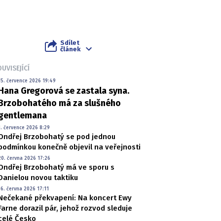
Sdílet
článek
UVISEJÍCÍ
15. července 2026 19:49
Hana Gregorová se zastala syna.
Brzobohatého má za slušného
gentlemana
1. července 2026 8:29
Ondřej Brzobohatý se pod jednou
podmínkou konečně objevil na veřejnosti
20. června 2026 17:26
Ondřej Brzobohatý má ve sporu s
Danielou novou taktiku
16. června 2026 17:11
Nečekané překvapení: Na koncert Ewy
Farne dorazil pár, jehož rozvod sleduje
celé Česko