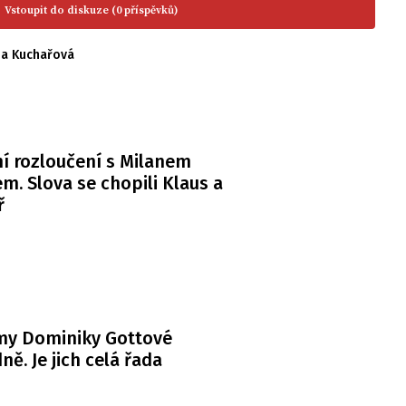
Vstoupit do diskuze (0 příspěvků)
na Kuchařová
í rozloučení s Milanem
m. Slova se chopili Klaus a
ř
my Dominiky Gottové
ně. Je jich celá řada