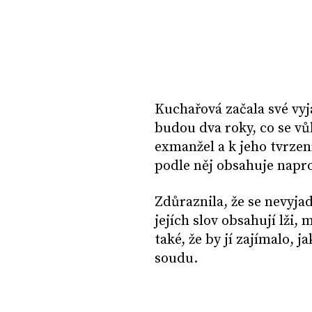
Kuchařová začala své vyj
budou dva roky, co se vů
exmanžel a k jeho tvrzení
podle něj obsahuje napro
Zdůraznila, že se nevyja
jejích slov obsahují lži,
také, že by jí zajímalo, j
soudu.