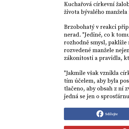
Kuchařová církevní žalob
života bývalého manžela
Brzobohatý v reakci přip
nerad. "Jediné, co k tomu
rozhodně smysl, pakliže
rozvedené manžele nejen
zákonitosti a pravidla, k
"Jakmile však vznikla cí
tím účelem, aby byla pos
tlačeno, aby obsah z ní z
jedná se jen o sprosťárn
Sdílejte