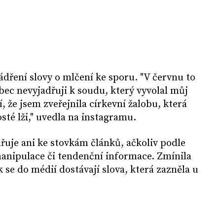
ádření slovy o mlčení ke sporu. "V červnu to
bec nevyjadřuji k soudu, který vyvolal můj
, že jsem zveřejnila církevní žalobu, která
sté lži," uvedla na instagramu.
dřuje ani ke stovkám článků, ačkoliv podle
 manipulace či tendenční informace. Zmínila
ak se do médií dostávají slova, která zazněla u