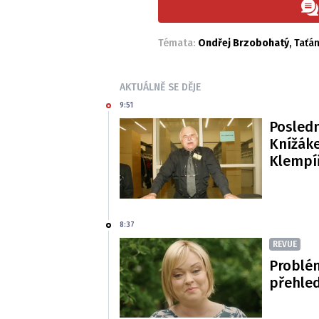
Témata:
Ondřej Brzobohatý
,
Taťá
AKTUÁLNĚ SE DĚJE
9:51
Posledn
Knížáke
Klempí
8:37
REVUE
Problé
přehled