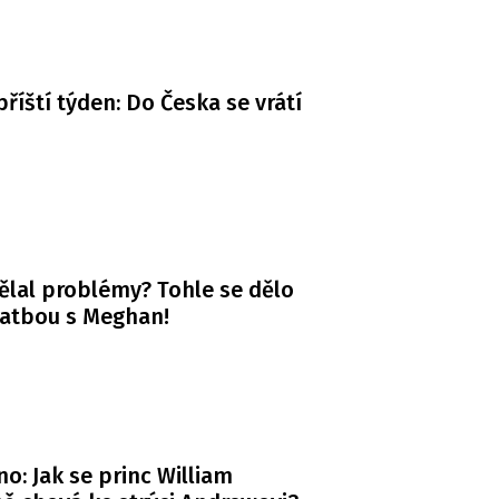
příští týden: Do Česka se vrátí
ělal problémy? Tohle se dělo
vatbou s Meghan!
o: Jak se princ William