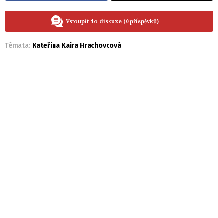
Vstoupit do diskuze (0 příspěvků)
Témata:
Kateřina Kaira Hrachovcová