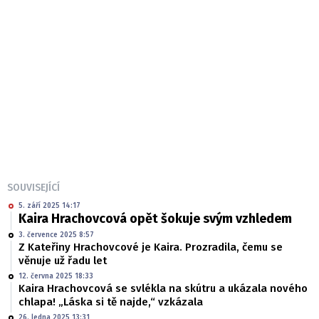
SOUVISEJÍCÍ
5. září 2025 14:17
Kaira Hrachovcová opět šokuje svým vzhledem
3. července 2025 8:57
Z Kateřiny Hrachovcové je Kaira. Prozradila, čemu se
věnuje už řadu let
12. června 2025 18:33
Kaira Hrachovcová se svlékla na skútru a ukázala nového
chlapa! „Láska si tě najde,“ vzkázala
26. ledna 2025 13:31