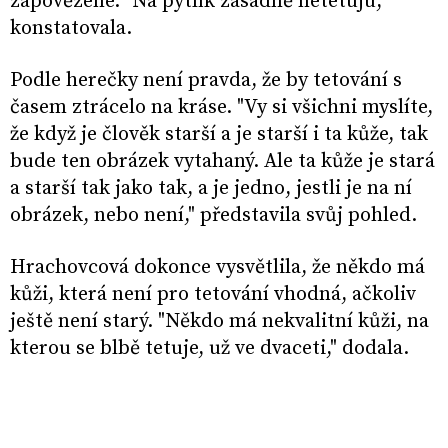
zapovězené. "Na pytlík zásadně netetuju,"
konstatovala.
Podle herečky není pravda, že by tetování s
časem ztrácelo na kráse. "Vy si všichni myslíte,
že když je člověk starší a je starší i ta kůže, tak
bude ten obrázek vytahaný. Ale ta kůže je stará
a starší tak jako tak, a je jedno, jestli je na ní
obrázek, nebo není," představila svůj pohled.
Hrachovcová dokonce vysvětlila, že někdo má
kůži, která není pro tetování vhodná, ačkoliv
ještě není starý. "Někdo má nekvalitní kůži, na
kterou se blbě tetuje, už ve dvaceti," dodala.