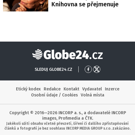
Knihovna se přejmenuje
Globe24
SLEDUJ GLOBE24.CZ
Přejít
Přejít
na
na
Facebook
X
Etický kodex
Redakce
Kontakt
Vydavatel
Inzerce
Osobní údaje / Cookies
Volná místa
Copyright © 2016—2026 INCORP a. s., a dodavatelé INCORP
images, Profimedia a ČTK.
Jakékoli užití obsahu včetně převzetí, šíření či dalšího zpřístupňování
článků a fotografií je bez souhlasu INCORP MEDIA GROUP s.r.o. zakázáno.