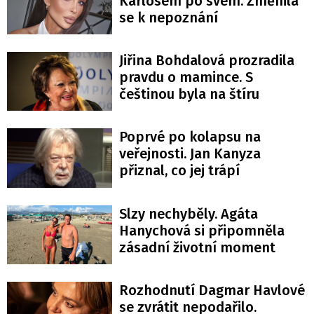
Karlosem po svém. Změnila
se k nepoznání
Jiřina Bohdalová prozradila
pravdu o mamince. S
češtinou byla na štíru
Poprvé po kolapsu na
veřejnosti. Jan Kanyza
přiznal, co jej trápí
Slzy nechyběly. Agáta
Hanychová si připomněla
zásadní životní moment
Rozhodnutí Dagmar Havlové
se zvrátit nepodařilo.