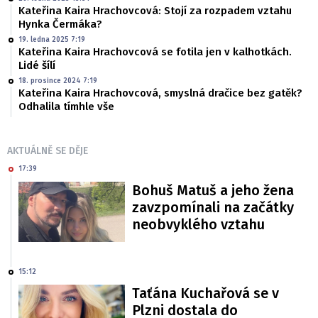
Kateřina Kaira Hrachovcová: Stojí za rozpadem vztahu
Hynka Čermáka?
19. ledna 2025 7:19
Kateřina Kaira Hrachovcová se fotila jen v kalhotkách.
Lidé šílí
18. prosince 2024 7:19
Kateřina Kaira Hrachovcová, smyslná dračice bez gatěk?
Odhalila tímhle vše
AKTUÁLNĚ SE DĚJE
17:39
Bohuš Matuš a jeho žena
zavzpomínali na začátky
neobvyklého vztahu
15:12
Taťána Kuchařová se v
Plzni dostala do