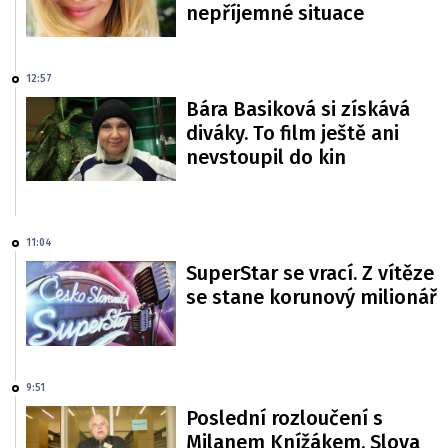
nepříjemné situace
12:57
Bára Basiková si získává
diváky. To film ještě ani
nevstoupil do kin
11:04
SuperStar se vrací. Z vítěze
se stane korunový milionář
9:51
Poslední rozloučení s
Milanem Knížákem. Slova