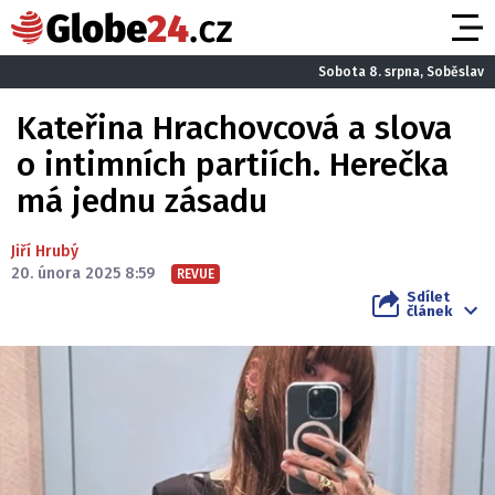
Sobota 8. srpna, Soběslav
Kateřina Hrachovcová a slova
o intimních partiích. Herečka
má jednu zásadu
Jiří Hrubý
20. února 2025 8:59
REVUE
Sdílet
článek