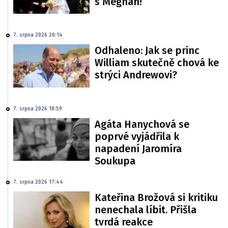
s Meghan!
7. srpna 2026 20:14
Odhaleno: Jak se princ
William skutečně chová ke
strýci Andrewovi?
7. srpna 2026 18:59
Agáta Hanychová se
poprvé vyjádřila k
napadení Jaromíra
Soukupa
7. srpna 2026 17:44
Kateřina Brožová si kritiku
nenechala líbit. Přišla
tvrdá reakce