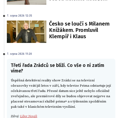
7. srpna 2026 12:35
Česko se loučí s Milanem
Knížákem. Promluvil
Klempíř i Klaus
7. srpna 2026 11:20
Třetí řada Zrádců se blíží. Co vše o ní zatím
víme?
Úspěšná detektivní reality show Zrádci se na televizní
obrazovky vrátí již letos v září, kdy televize Prima odstartuje její
očekávanou třetí řadu. Přesné datum sice ještě nebylo oficiálně
zveřejněno, ale premiérové díly se budou objevovat nejprve na
placené streamovací službě prima+ a s týdenním zpožděním
pak také v klasickém televizním vysílání.
Zdroj:
Libor Novák