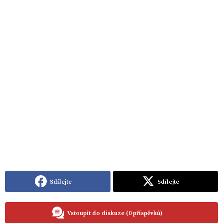
Sdílejte
Sdílejte
Vstoupit do diskuze (0 příspěvků)