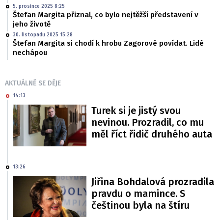
5. prosince 2025 8:25
Štefan Margita přiznal, co bylo nejtěžší představení v
jeho životě
30. listopadu 2025 15:28
Štefan Margita si chodí k hrobu Zagorové povídat. Lidé
nechápou
AKTUÁLNĚ SE DĚJE
14:13
Turek si je jistý svou
nevinou. Prozradil, co mu
měl říct řidič druhého auta
13:26
Jiřina Bohdalová prozradila
pravdu o mamince. S
češtinou byla na štíru