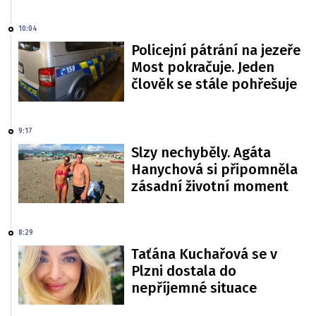
10:04
Policejní pátrání na jezeře
Most pokračuje. Jeden
člověk se stále pohřešuje
9:17
Slzy nechyběly. Agáta
Hanychová si připomněla
zásadní životní moment
8:29
Taťána Kuchařová se v
Plzni dostala do
nepříjemné situace