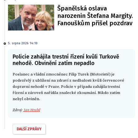
Španělská oslava
narozenin Štefana Margity.
Fanouškům přišel pozdrav
5. srpna 2026 14:10
Policie zahájila trestní řízení kvůli Turkově
nehodě. Obvinění zatím nepadlo
Poslanec a vládní zmocněnec Filip Turek (Motoristé) je
podezřelý z ublížení na zdraví z nedbalosti kvůli červencové
dopravní nehodě v Praze. Policie v případu zahájila trestní
řízení a zároveň nařídila znalecké zkoumání. Nikdo zatím
nebyl obviněn.
Zdroj:
Jan Hrabě
DALŠÍ ZPRÁVY