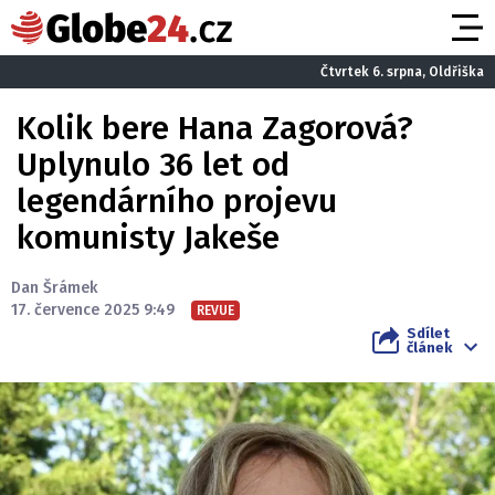
Čtvrtek 6. srpna, Oldřiška
Kolik bere Hana Zagorová?
Uplynulo 36 let od
legendárního projevu
komunisty Jakeše
Dan Šrámek
17. července 2025 9:49
REVUE
Sdílet
článek