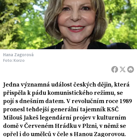
Hana Zagorová
Foto: Korzo
Jedna významná událost českých dějin, která
přispěla k pádu komunistického režimu, se
pojí s dnešním datem. V revolučním roce 1989
pronesl tehdejší generální tajemník KSČ
Milouš Jakeš legendární projev v kulturním
domě v Červeném Hrádku v Plzni, v němž se
opřel i do umělců v čele s Hanou Zagorovou.