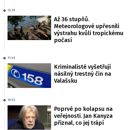
12:39
Až 36 stupňů.
Meteorologové upřesnili
výstrahu kvůli tropickému
počasí
11:40
Kriminalisté vyšetřují
násilný trestný čin na
Valašsku
10:52
Poprvé po kolapsu na
veřejnosti. Jan Kanyza
přiznal, co jej trápí