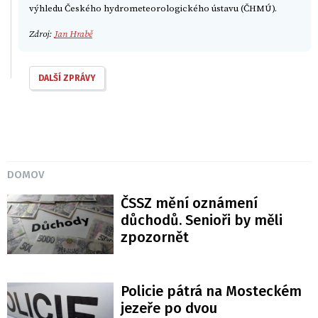
výhledu Českého hydrometeorologického ústavu (ČHMÚ).
Zdroj:
Jan Hrabě
DALŠÍ ZPRÁVY
DOMOV
ČSSZ mění oznámení
důchodů. Senioři by měli
zpozornět
Policie pátrá na Mosteckém
jezeře po dvou