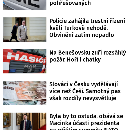
pohřešovaných
Policie zahájila trestní řízení
kvůli Turkově nehodě.
Obvinění zatím nepadlo
Na Benešovsku zuří rozsáhlý
požár. Hoří i chatky
Slováci v Česku vydělávají
více než Češi. Samotný pas
však rozdíly nevysvětluje
Byla by to ostuda, obává se
Macinka účasti prezidenta
na příštím summitu NATO