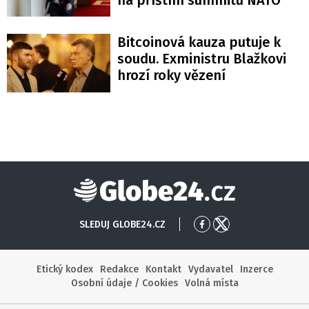
Bitcoinová kauza putuje k
soudu. Exministru Blažkovi
hrozí roky vězení
Globe24
SLEDUJ GLOBE24.CZ
Přejít
Přejít
na
na
Facebook
X
Etický kodex
Redakce
Kontakt
Vydavatel
Inzerce
Osobní údaje / Cookies
Volná místa