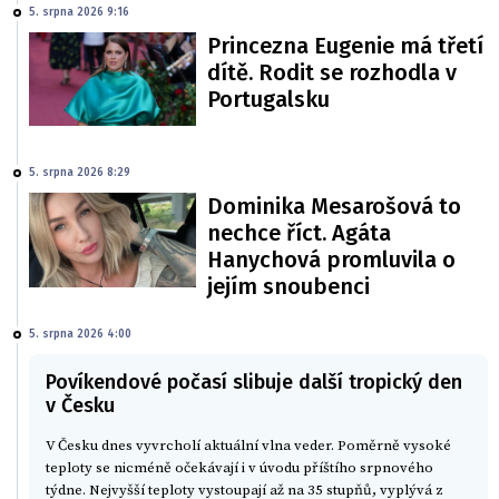
5. srpna 2026 9:16
Princezna Eugenie má třetí
dítě. Rodit se rozhodla v
Portugalsku
5. srpna 2026 8:29
Dominika Mesarošová to
nechce říct. Agáta
Hanychová promluvila o
jejím snoubenci
5. srpna 2026 4:00
Povíkendové počasí slibuje další tropický den
v Česku
V Česku dnes vyvrcholí aktuální vlna veder. Poměrně vysoké
teploty se nicméně očekávají i v úvodu příštího srpnového
týdne. Nejvyšší teploty vystoupají až na 35 stupňů, vyplývá z