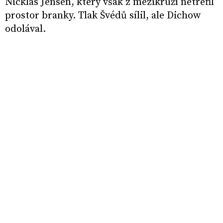
Nicklas Jensen, který však z mezikruží netrefil
prostor branky. Tlak Švédů sílil, ale Dichow
odolával.