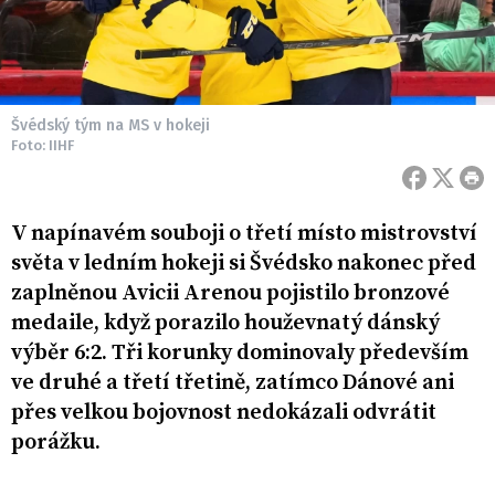
Švédský tým na MS v hokeji
Foto: IIHF
V napínavém souboji o třetí místo mistrovství
světa v ledním hokeji si Švédsko nakonec před
zaplněnou Avicii Arenou pojistilo bronzové
medaile, když porazilo houževnatý dánský
výběr 6:2. Tři korunky dominovaly především
ve druhé a třetí třetině, zatímco Dánové ani
přes velkou bojovnost nedokázali odvrátit
porážku.