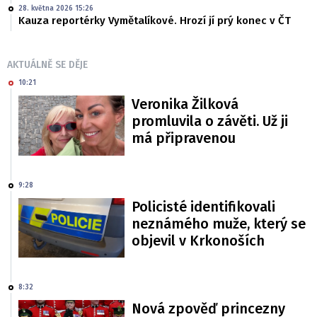
28. května 2026 15:26
Kauza reportérky Vymětalíkové. Hrozí jí prý konec v ČT
AKTUÁLNĚ SE DĚJE
10:21
Veronika Žilková
promluvila o závěti. Už ji
má připravenou
9:28
Policisté identifikovali
neznámého muže, který se
objevil v Krkonoších
8:32
Nová zpověď princezny