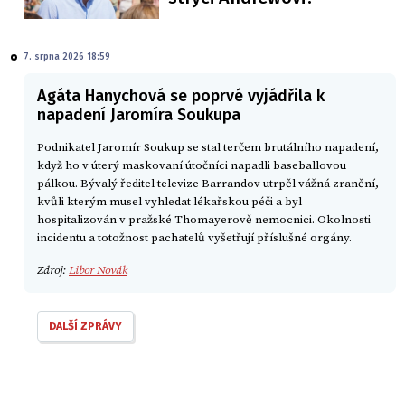
7. srpna 2026 18:59
Agáta Hanychová se poprvé vyjádřila k
napadení Jaromíra Soukupa
Podnikatel Jaromír Soukup se stal terčem brutálního napadení,
když ho v úterý maskovaní útočníci napadli baseballovou
pálkou. Bývalý ředitel televize Barrandov utrpěl vážná zranění,
kvůli kterým musel vyhledat lékařskou péči a byl
hospitalizován v pražské Thomayerově nemocnici. Okolnosti
incidentu a totožnost pachatelů vyšetřují příslušné orgány.
Zdroj:
Libor Novák
DALŠÍ ZPRÁVY