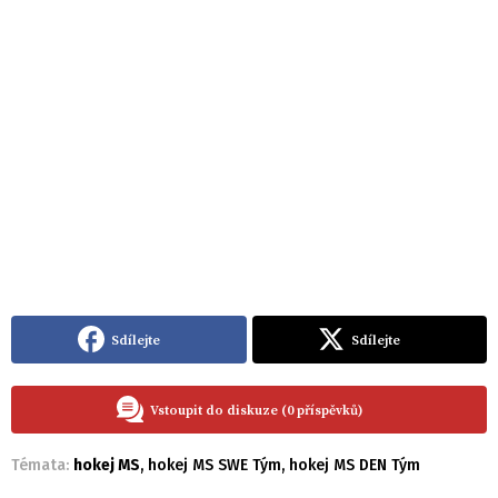
Sdílejte
Sdílejte
Vstoupit do diskuze (0 příspěvků)
Témata:
hokej MS
,
hokej MS SWE Tým
,
hokej MS DEN Tým