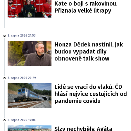
Kate o boji s rakovinou.
Přiznala velké útrapy
8. srpna 2026 21:53
Honza Dědek nastínil, jak
budou vypadat díly
obnovené talk show
8. srpna 2026 20:29
Lidé se vrací do vlaků. ČD
hlásí nejvíce cestujících od
pandemie covidu
8. srpna 2026 19:06
Slzy nechyběly. Agáta