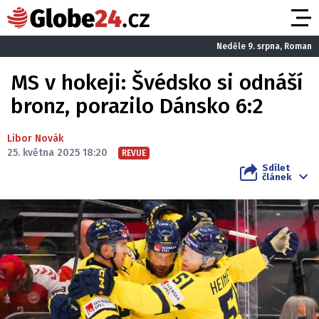
Neděle 9. srpna, Roman
MS v hokeji: Švédsko si odnáší
bronz, porazilo Dánsko 6:2
Libor Novák
25. května 2025 18:20
REVUE
Sdílet
článek