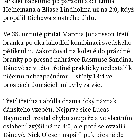
Mikael Backlund po parádní akci Emila
Heinemana a Eliase Lindholma už na 2:0, když
propálil Dichowa z ostrého úhlu.
Ve 38. minutě přidal Marcus Johansson třetí
branku po oku lahodící kombinaci švédského
pětikruhu. Zakončoval na koleně do prázdné
branky po přesné nahrávce Rasmuse Sandina.
Dánové se v této třetině prakticky nedostali k
ničemu nebezpečnému – střely 18:4 ve
prospěch domácích mluvily za vše.
Třetí třetina nabídla dramatický náznak
dánského vzepětí. Nejprve sice Lucas
Raymond trestal chybu soupeře a ve vlastním
oslabení zvýšil už na 4:0, ale poté se ozvali i
Dánové. Nick Olesen napálil puk přesně do