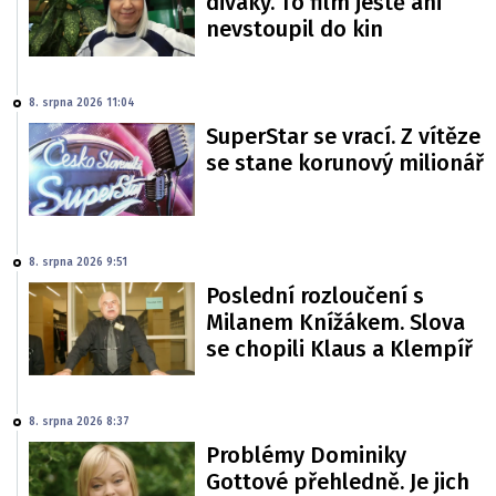
diváky. To film ještě ani
nevstoupil do kin
8. srpna 2026 11:04
SuperStar se vrací. Z vítěze
se stane korunový milionář
8. srpna 2026 9:51
Poslední rozloučení s
Milanem Knížákem. Slova
se chopili Klaus a Klempíř
8. srpna 2026 8:37
Problémy Dominiky
Gottové přehledně. Je jich