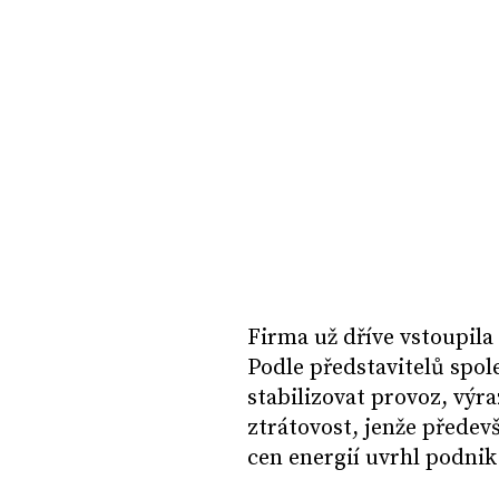
Firma už dříve vstoupila
Podle představitelů spole
stabilizovat provoz, výr
ztrátovost, jenže předev
cen energií uvrhl podni