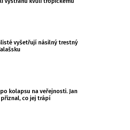
li výstrahu kvůli tropickému
listé vyšetřují násilný trestný
Valašsku
po kolapsu na veřejnosti. Jan
řiznal, co jej trápí