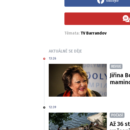
Sdílejte
Témata:
TV Barrandov
AKTUÁLNĚ SE DĚJE
13:26
REVUE
Jiřina 
mamince
12:39
POČASÍ
Až 36 s