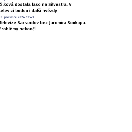
Žilková dostala laso na Silvestra. V
televizi budou i další hvězdy
20. prosince 2024 12:43
Televize Barrandov bez Jaromíra Soukupa.
Problémy nekončí