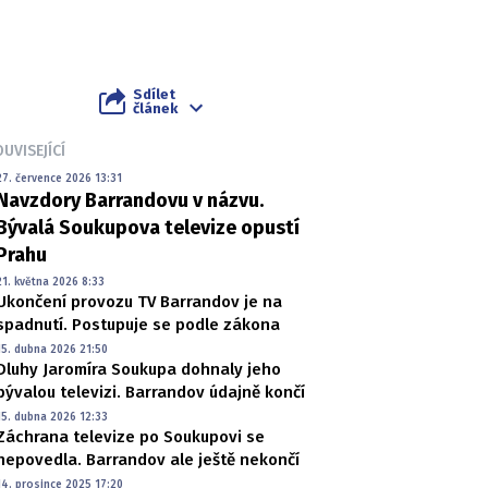
Sdílet
článek
UVISEJÍCÍ
27. července 2026 13:31
Navzdory Barrandovu v názvu.
Bývalá Soukupova televize opustí
Prahu
21. května 2026 8:33
Ukončení provozu TV Barrandov je na
spadnutí. Postupuje se podle zákona
15. dubna 2026 21:50
Dluhy Jaromíra Soukupa dohnaly jeho
bývalou televizi. Barrandov údajně končí
15. dubna 2026 12:33
Záchrana televize po Soukupovi se
nepovedla. Barrandov ale ještě nekončí
14. prosince 2025 17:20