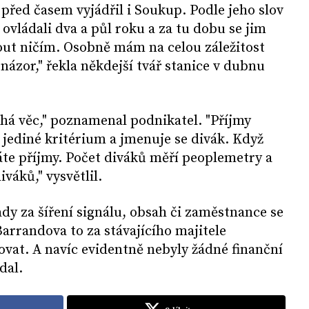
řed časem vyjádřil i Soukup. Podle jeho slov
i ovládali dva a půl roku a za tu dobu se jim
ut ničím. Osobně mám na celou záležitost
ázor," řekla někdejší tvář stanice v dubnu
há věc," poznamenal podnikatel. "Příjmy
 jediné kritérium a jmenuje se divák. Když
te příjmy. Počet diváků měří peoplemetry a
iváků," vysvětlil.
dy za šíření signálu, obsah či zaměstnance se
arrandova to za stávajícího majitele
vat. A navíc evidentně nebyly žádné finanční
odal.