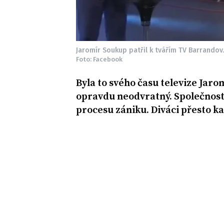
Jaromír Soukup patřil k tvářím TV Barrandov.
Foto: Facebook
Byla to svého času televize Jaro
opravdu neodvratný. Společnost,
procesu zániku. Diváci přesto k