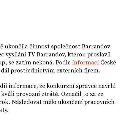
vně ukončila činnost společnost Barrandov
ec vysílání TV Barrandov, kterou proslavil
p, se zatím nekoná. Podle
informací
České
t dál prostřednictvím externích firem.
dii informace, že konkurzní správce navrhl
vůli provozní ztrátě. Označil to za ze
krok. Následovat mělo ukončení pracovních
aty.