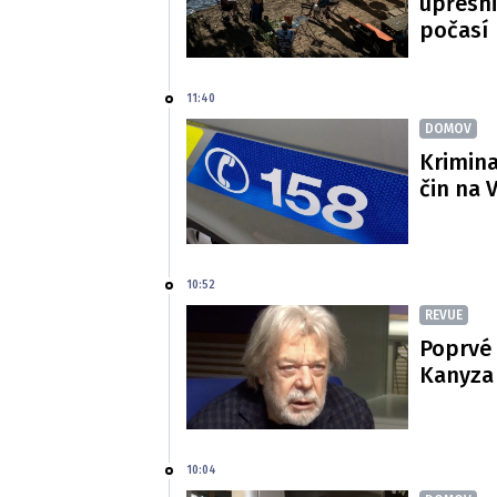
upřesni
počasí
11:40
DOMOV
Krimina
čin na 
10:52
REVUE
Poprvé 
Kanyza p
10:04