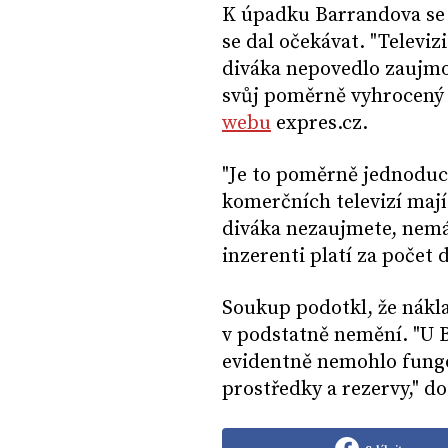
K úpadku Barrandova se p
se dal očekávat. "Televiz
diváka nepovedlo zaujmo
svůj poměrně vyhrocený n
webu
expres.cz.
"Je to poměrně jednoduc
komerčních televizí mají
diváka nezaujmete, nemá
inzerenti platí za počet d
Soukup podotkl, že nákla
v podstatně nemění. "U B
evidentně nemohlo fungo
prostředky a rezervy," d