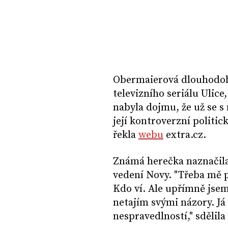
Obermaierová dlouhodob
televizního seriálu Ulice
nabyla dojmu, že už se s 
její kontroverzní politic
řekla
webu
extra.cz.
Známá herečka naznačila,
vedení Novy. "Třeba mě p
Kdo ví. Ale upřímně jsem
netajím svými názory. Já 
nespravedlností," sdělila