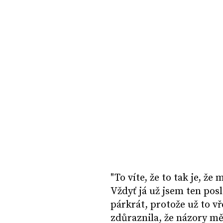
"To víte, že to tak je, ž
Vždyť já už jsem ten posl
párkrát, protože už to v
zdůraznila, že názory m