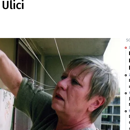
Ulici
SO