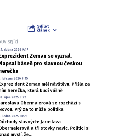
Sdílet
článek
UVISEJÍCÍ
21. dubna 2026 9:17
Exprezident Zeman se vyznal.
Napsal báseň pro slavnou českou
herečku
2. března 2026 9:15
Exprezident Zeman měl návštěvu. Přišla za
ním herečka, která budí vášně
10. října 2025 8:22
Jaroslava Obermaierová se rozchází s
Novou. Prý za to může politika
5. ledna 2025 18:21
Důchody slavných: Jaroslava
Obermaierová a tři stovky navíc. Politici si
snad myslí, že...