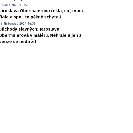
3. ledna 2025 15:35
Jaroslava Obermaierová řekla, co jí vadí.
Fiala a spol. to pěkně schytali
14. listopadu 2024 14:38
Důchody slavných: Jaroslava
Obermaierová v maléru. Nehraje a jen z
penze se nedá žít