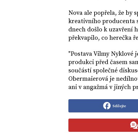
Nova ale popřela, že by s
kreativního producenta 
dnech došlo k uzavření h
překvapilo, co herečka ř
"
Postava Vilmy Nyklové 
produkci před časem sam
součástí společné diskus
Obermaierová je nedílnou 
ani v angažmá v jiných p
Sdílejte