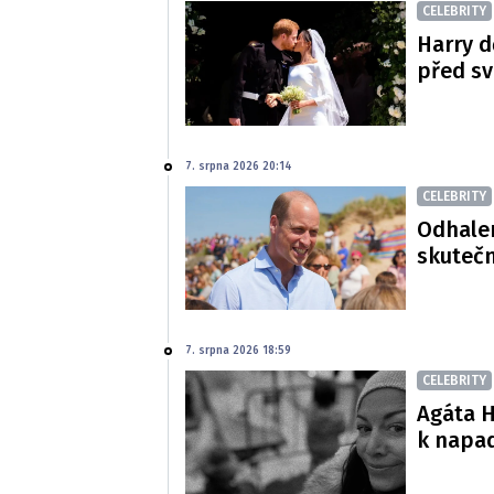
CELEBRITY
Harry d
před s
7. srpna 2026 20:14
CELEBRITY
Odhalen
skutečn
7. srpna 2026 18:59
CELEBRITY
Agáta H
k napa