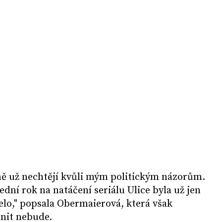
e mě už nechtějí kvůli mým politickým názorům.
ední rok na natáčení seriálu Ulice byla už jen
řelo," popsala Obermaierová, která však
ěnit nebude.