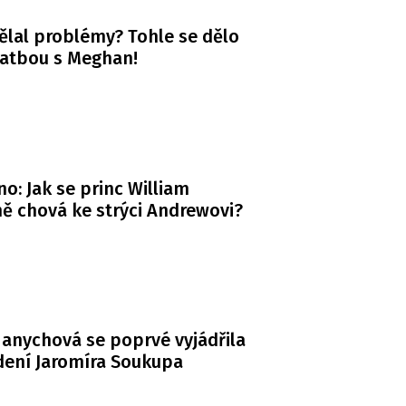
ělal problémy? Tohle se dělo
vatbou s Meghan!
o: Jak se princ William
ě chová ke strýci Andrewovi?
anychová se poprvé vyjádřila
dení Jaromíra Soukupa