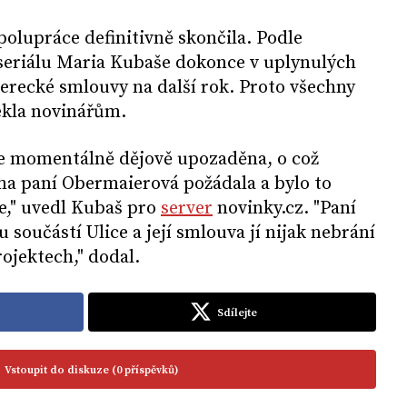
polupráce definitivně skončila. Podle
seriálu Maria Kubaše dokonce v uplynulých
erecké smlouvy na další rok. Proto všechny
ekla novinářům.
je momentálně dějově upozaděna, o což
a paní Obermaierová požádala a bylo to
e," uvedl Kubaš pro
server
novinky.cz. "Paní
součástí Ulice a její smlouva jí nijak nebrání
rojektech," dodal.
Sdílejte
Vstoupit do diskuze (0 příspěvků)