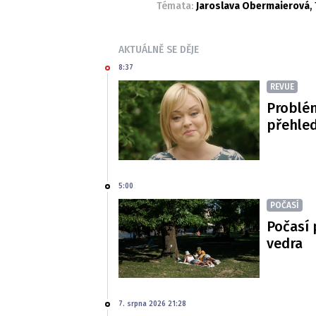
Témata:
Jaroslava Obermaierová
,
AKTUÁLNĚ SE DĚJE
8:37
REVUE
Problé
přehled
5:00
POČASÍ
Počasí 
vedra
7. srpna 2026 21:28