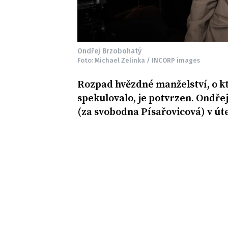
Ondřej Brzobohatý
Foto: Michael Zelinka / INCORP images
Rozpad hvězdné manželství, o k
spekulovalo, je potvrzen. Ondř
(za svobodna Písařovicová) v úter