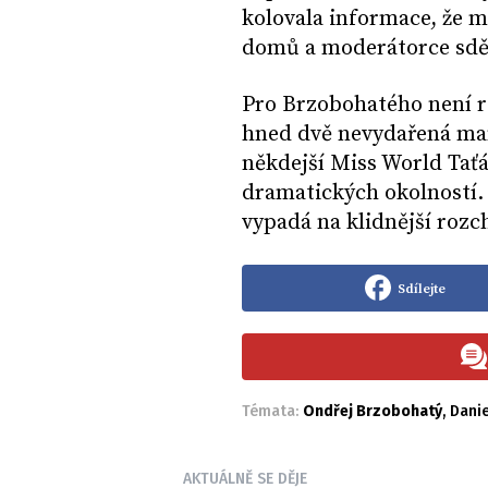
kolovala informace, že m
domů a moderátorce sděl
Pro Brzobohatého není r
hned dvě nevydařená man
někdejší Miss World Ta
dramatických okolností. 
vypadá na klidnější roz
Sdílejte
Témata:
Ondřej Brzobohatý
,
Dani
AKTUÁLNĚ SE DĚJE