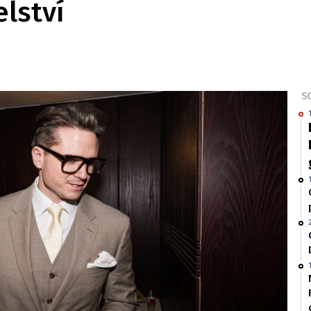
lství
SO