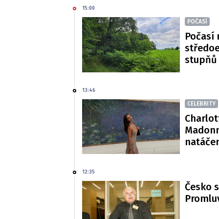
15:00
POČASÍ
Počasí 
středoe
stupňů
13:46
CELEBRITY
Charlot
Madonn
natáče
12:35
Česko s
Promluv