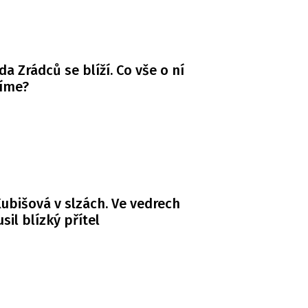
da Zrádců se blíží. Co vše o ní
víme?
ubišová v slzách. Ve vedrech
usil blízký přítel