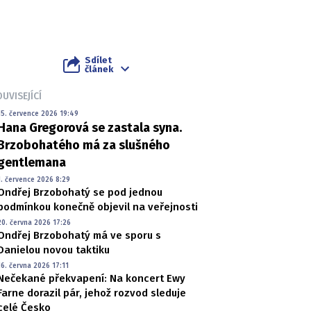
Sdílet
článek
UVISEJÍCÍ
15. července 2026 19:49
Hana Gregorová se zastala syna.
Brzobohatého má za slušného
gentlemana
1. července 2026 8:29
Ondřej Brzobohatý se pod jednou
podmínkou konečně objevil na veřejnosti
20. června 2026 17:26
Ondřej Brzobohatý má ve sporu s
Danielou novou taktiku
16. června 2026 17:11
Nečekané překvapení: Na koncert Ewy
Farne dorazil pár, jehož rozvod sleduje
celé Česko