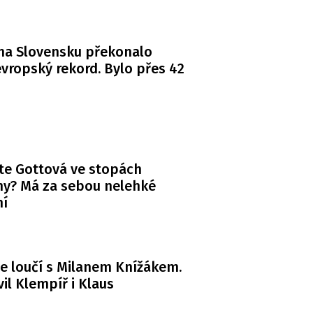
na Slovensku překonalo
vropský rekord. Bylo přes 42
te Gottová ve stopách
y? Má za sebou nelehké
ní
e loučí s Milanem Knížákem.
il Klempíř i Klaus