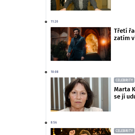
11:20
Třetí řa
zatím 
10:08
CELEBRITY
Marta K
se jí ud
8:56
CELEBRITY