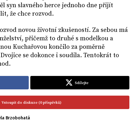
ěl syn slavného herce jednoho dne přijít
it, že chce rozvod.
ozvod novou životní zkušeností. Za sebou má
želství, přičemž to druhé s modelkou a
ťánou Kuchařovou končilo za poměrně
Dvojice se dokonce i soudila. Tentokrát to
chod.
Sdílejte
Vstoupit do diskuze (0 příspěvků)
ela Brzobohatá