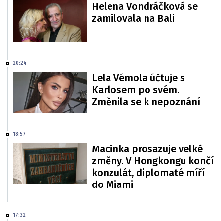
Helena Vondráčková se
zamilovala na Bali
20:24
Lela Vémola účtuje s
Karlosem po svém.
Změnila se k nepoznání
18:57
Macinka prosazuje velké
změny. V Hongkongu končí
konzulát, diplomaté míří
do Miami
17:32