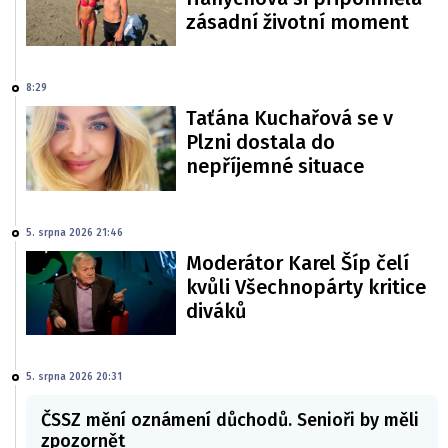
zásadní životní moment
8:29
Taťána Kuchařová se v
Plzni dostala do
nepříjemné situace
5. srpna 2026 21:46
Moderátor Karel Šíp čelí
kvůli Všechnopárty kritice
diváků
5. srpna 2026 20:31
ČSSZ mění oznámení důchodů. Senioři by měli
zpozornět