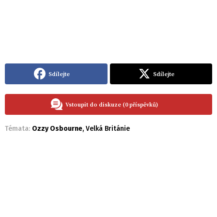
Sdílejte
Sdílejte
Vstoupit do diskuze (0 příspěvků)
Témata:
Ozzy Osbourne
,
Velká Británie