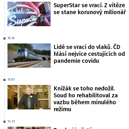
SuperStar se vrací. Z vítěze
se stane korunový milionář
16:15
Lidé se vrací do vlaků. ČD
hlásí nejvíce cestujících od
pandemie covidu
15:01
Knížák se toho nedožil.
Soud ho rehabilitoval za
vazbu během minulého
režimu
14:13