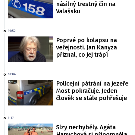
násilný trestný čin na
Valašsku
10:52
Poprvé po kolapsu na
veřejnosti. Jan Kanyza
přiznal, co jej trápí
10:04
Policejní pátrání na jezeře
Most pokračuje. Jeden
člověk se stále pohřešuje
9:17
Slzy nechyběly. Agáta
Hanychová si připomněla