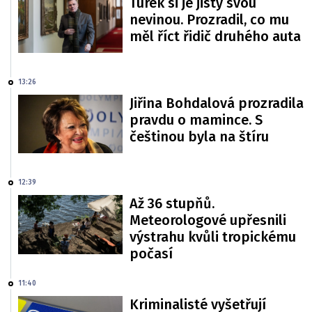
Turek si je jistý svou
nevinou. Prozradil, co mu
měl říct řidič druhého auta
13:26
Jiřina Bohdalová prozradila
pravdu o mamince. S
češtinou byla na štíru
12:39
Až 36 stupňů.
Meteorologové upřesnili
výstrahu kvůli tropickému
počasí
11:40
Kriminalisté vyšetřují