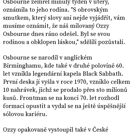
Osbourne zemřel minulý týden v úterý,
oznámila to jeho rodina. "S obrovským
smutkem, který slovy ani nejde vyjádřit, vám
musíme oznámit, že náš milovaný Ozzy
Osbourne dnes ráno odešel. Byl se svou
rodinou a obklopen láskou," sdělili pozůstalí.
Osbourne se narodil v anglickém
Birminghamu, kde také v druhé polovině 60.
let vznikla legendární kapela Black Sabbath.
První deska jí vyšla v roce 1970, vzniklo celkem
10 nahrávek, jichž se prodalo přes sto milionů
kusů. Frontman se na konci 70. let rozhodl
formaci opustit a vydal se na ještě úspěšnější
sólovou kariéru.
Ozzy opakovaně vystoupil také v České