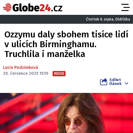
Čtvrtek 6. srpna, Oldřiška
Ozzymu daly sbohem tisíce lidí
v ulicích Birminghamu.
Truchlila i manželka
Lucie Podzimková
30. července 2025 15:19
REVUE
Sdílet
článek