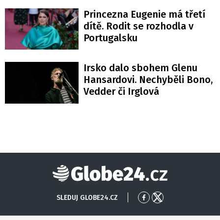
Princezna Eugenie má třetí
dítě. Rodit se rozhodla v
Portugalsku
Irsko dalo sbohem Glenu
Hansardovi. Nechyběli Bono,
Vedder či Irglová
Globe24
SLEDUJ GLOBE24.CZ
Přejít
Přejít
na
na
Facebook
X