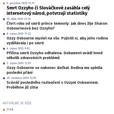
5. prosince 2025 12:11
Smrt Ozzyho či Slováčkové zasáhla celý
internetový národ, potvrzují statistiky
19. října 2025 21:13
Čtvrt roku od smrti prince temnoty: Jak dnes žije Sharon
Osbourneová bez Ozzyho?
8. srpna 2025 17:22
Ozzy Osbourne myslel na vše. Pojistil si, aby jeho rodina
vydělávala i po smrti
6. srpna 2025 9:02
Příčina smrti Ozzyho odhalena. Dokument uvádí hned
několik zdravotních problémů
2. srpna 2025 11:29
Ozzy Osbourne se nakonec dočkal. Rodina mu splnila
poslední přání
29. července 2025 12:55
Scénář posledního rozloučení s Ozzym Osbournem.
Proběhne již zítra
AKTUÁLNĚ SE DĚJE
21:58