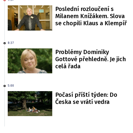
9:51
Poslední rozloučení s
Milanem Knížákem. Slova
se chopili Klaus a Klempíř
8:37
Problémy Dominiky
Gottové přehledně. Je jich
celá řada
5:00
Počasí příští týden: Do
Česka se vrátí vedra