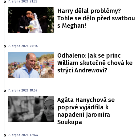
7. srpna 2026 21:28
Harry dělal problémy?
Tohle se dělo před svatbou
s Meghan!
7. srpna 2026 20:14
Odhaleno: Jak se princ
William skutečně chová ke
strýci Andrewovi?
7. srpna 2026 18:59
Agáta Hanychová se
poprvé vyjádřila k
napadení Jaromíra
Soukupa
7. srpna 2026 17:44