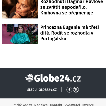
Rozhodnutí Dagmar Havlové
se zvrátit nepodařilo.
Knihovna se přejmenuje
Princezna Eugenie má třetí
dítě. Rodit se rozhodla v
Portugalsku
Globe24
SLEDUJ GLOBE24.CZ
Přejít
Přejít
na
na
Facebook
X
Etický kodex
Redakce
Kontakt
Vydavatel
Inzerce