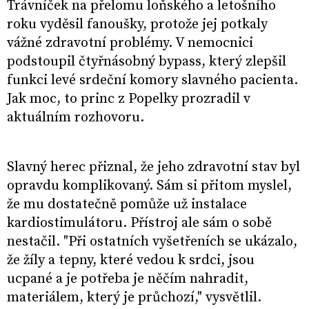
Trávníček na přelomu loňského a letošního
roku vyděsil fanoušky, protože jej potkaly
vážné zdravotní problémy. V nemocnici
podstoupil čtyřnásobný bypass, který zlepšil
funkci levé srdeční komory slavného pacienta.
Jak moc, to princ z Popelky prozradil v
aktuálním rozhovoru.
Slavný herec přiznal, že jeho zdravotní stav byl
opravdu komplikovaný. Sám si přitom myslel,
že mu dostatečně pomůže už instalace
kardiostimulátoru. Přístroj ale sám o sobě
nestačil. "Při ostatních vyšetřeních se ukázalo,
že žíly a tepny, které vedou k srdci, jsou
ucpané a je potřeba je něčím nahradit,
materiálem, který je průchozí," vysvětlil.