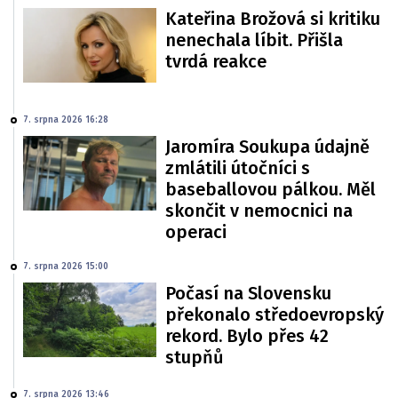
Kateřina Brožová si kritiku
nenechala líbit. Přišla
tvrdá reakce
7. srpna 2026 16:28
Jaromíra Soukupa údajně
zmlátili útočníci s
baseballovou pálkou. Měl
skončit v nemocnici na
operaci
7. srpna 2026 15:00
Počasí na Slovensku
překonalo středoevropský
rekord. Bylo přes 42
stupňů
7. srpna 2026 13:46