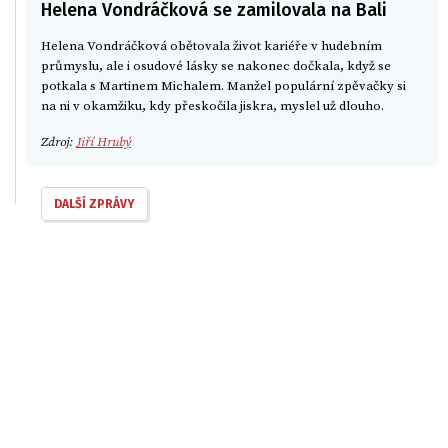
Helena Vondráčková se zamilovala na Bali
Helena Vondráčková obětovala život kariéře v hudebním
průmyslu, ale i osudové lásky se nakonec dočkala, když se
potkala s Martinem Michalem. Manžel populární zpěvačky si
na ni v okamžiku, kdy přeskočila jiskra, myslel už dlouho.
Zdroj:
Jiří Hrubý
DALŠÍ ZPRÁVY