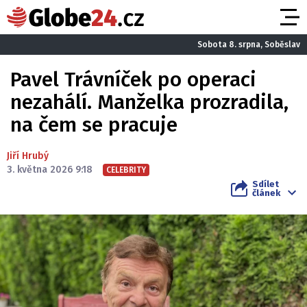
Sobota 8. srpna, Soběslav
Pavel Trávníček po operaci
nezahálí. Manželka prozradila,
na čem se pracuje
Jiří Hrubý
3. května 2026 9:18
CELEBRITY
Sdílet
článek