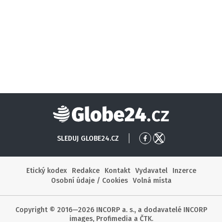
Globe24
SLEDUJ GLOBE24.CZ
Přejít
Přejít
na
na
Facebook
X
Etický kodex
Redakce
Kontakt
Vydavatel
Inzerce
Osobní údaje / Cookies
Volná místa
Copyright © 2016—2026 INCORP a. s., a dodavatelé INCORP
images, Profimedia a ČTK.