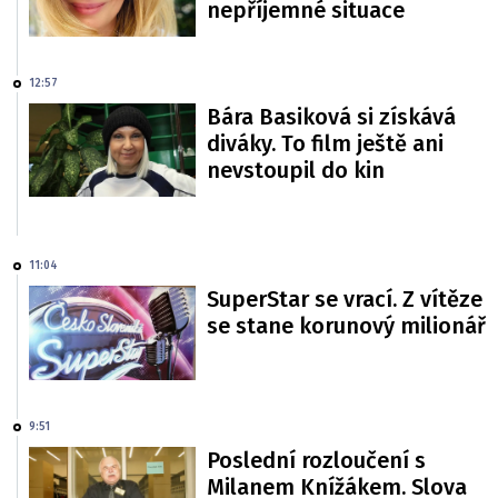
nepříjemné situace
12:57
Bára Basiková si získává
diváky. To film ještě ani
nevstoupil do kin
11:04
SuperStar se vrací. Z vítěze
se stane korunový milionář
9:51
Poslední rozloučení s
Milanem Knížákem. Slova