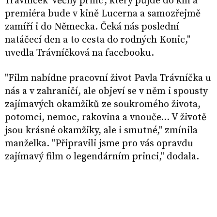
Trávníček 'věčný princ', který půjde do kin a
premiéra bude v kině Lucerna a samozřejmě
zamíří i do Německa. Čeká nás poslední
natáčecí den a to cesta do rodných Konic,"
uvedla Trávníčková na facebooku.
"Film nabídne pracovní život Pavla Trávníčka u
nás a v zahraničí, ale objeví se v něm i spousty
zajímavých okamžiků ze soukromého života,
potomci, nemoc, rakovina a vnouče… V životě
jsou krásné okamžiky, ale i smutné," zmínila
manželka. "Připravili jsme pro vás opravdu
zajímavý film o legendárním princi," dodala.