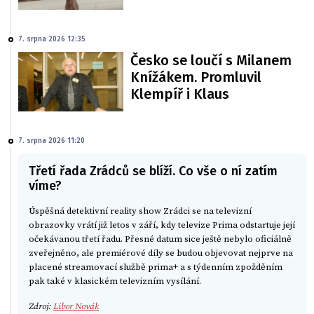
7. srpna 2026 12:35
Česko se loučí s Milanem
Knížákem. Promluvil
Klempíř i Klaus
7. srpna 2026 11:20
Třetí řada Zrádců se blíží. Co vše o ní zatím
víme?
Úspěšná detektivní reality show Zrádci se na televizní
obrazovky vrátí již letos v září, kdy televize Prima odstartuje její
očekávanou třetí řadu. Přesné datum sice ještě nebylo oficiálně
zveřejněno, ale premiérové díly se budou objevovat nejprve na
placené streamovací službě prima+ a s týdenním zpožděním
pak také v klasickém televizním vysílání.
Zdroj:
Libor Novák