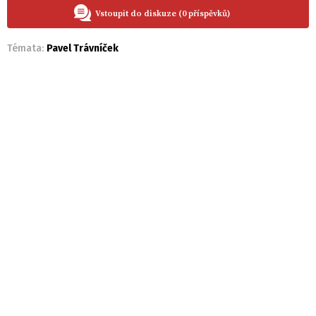
Vstoupit do diskuze (0 příspěvků)
Témata:
Pavel Trávníček