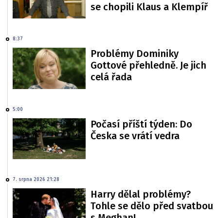
se chopili Klaus a Klempíř
8:37
Problémy Dominiky
Gottové přehledně. Je jich
celá řada
5:00
Počasí příští týden: Do
Česka se vrátí vedra
7. srpna 2026 21:28
Harry dělal problémy?
Tohle se dělo před svatbou
s Meghan!