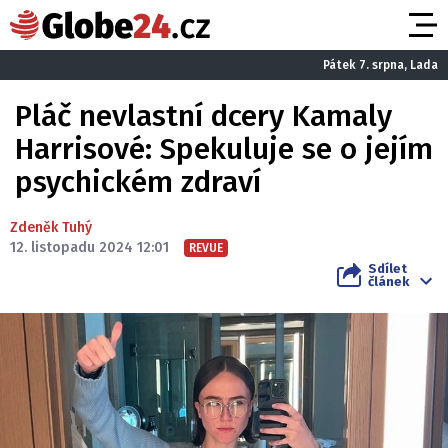
Pátek 7. srpna, Lada
Pláč nevlastní dcery Kamaly
Harrisové: Spekuluje se o jejím
psychickém zdraví
Zdeněk Tuhý
12. listopadu 2024 12:01
REVUE
Sdílet
článek