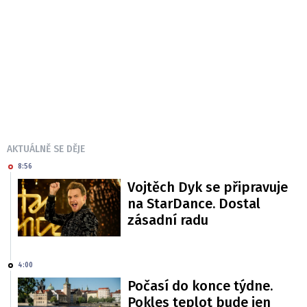
AKTUÁLNĚ SE DĚJE
8:56
Vojtěch Dyk se připravuje
na StarDance. Dostal
zásadní radu
4:00
Počasí do konce týdne.
Pokles teplot bude jen