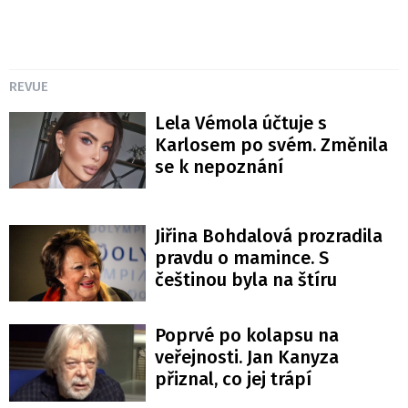
REVUE
Lela Vémola účtuje s
Karlosem po svém. Změnila
se k nepoznání
Jiřina Bohdalová prozradila
pravdu o mamince. S
češtinou byla na štíru
Poprvé po kolapsu na
veřejnosti. Jan Kanyza
přiznal, co jej trápí