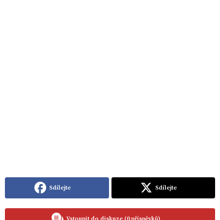
Sdílejte
Sdílejte
Vstoupit do diskuze (0 příspěvků)