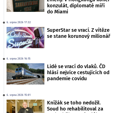
konzulát, diplomaté míří
do Miami
6. srpna 2026 17:32
SuperStar se vrací. Z vítěze
se stane korunový milionář
6. srpna 2026 16:15
Lidé se vrací do vlaků. ČD
hlásí nejvíce cestujících od
pandemie covidu
6. srpna 2026 15:01
Knížák se toho nedožil.
Soud ho rehabilitoval za