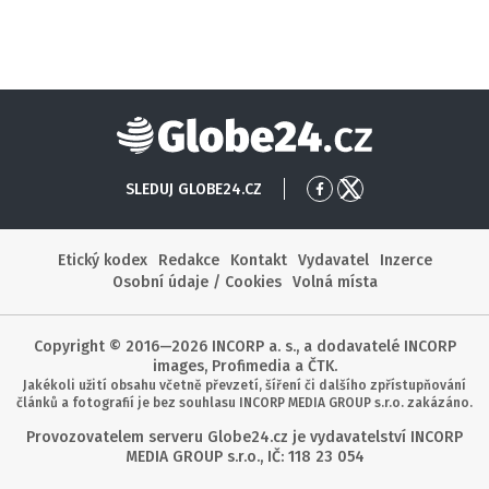
Globe24
SLEDUJ GLOBE24.CZ
Přejít
Přejít
na
na
Facebook
X
Etický kodex
Redakce
Kontakt
Vydavatel
Inzerce
Osobní údaje / Cookies
Volná místa
Copyright © 2016—2026 INCORP a. s., a dodavatelé INCORP
images, Profimedia a ČTK.
Jakékoli užití obsahu včetně převzetí, šíření či dalšího zpřístupňování
článků a fotografií je bez souhlasu INCORP MEDIA GROUP s.r.o. zakázáno.
Provozovatelem serveru Globe24.cz je vydavatelství INCORP
MEDIA GROUP s.r.o., IČ: 118 23 054