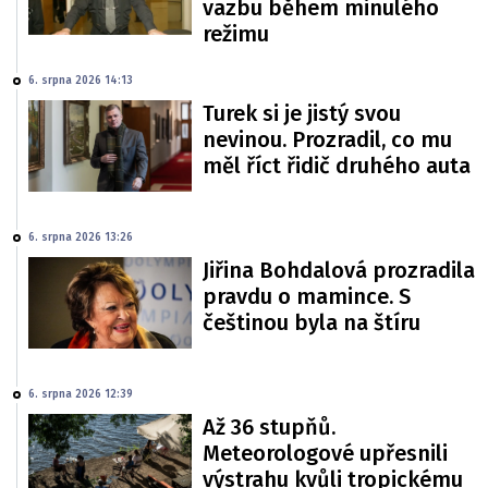
vazbu během minulého
režimu
6. srpna 2026 14:13
Turek si je jistý svou
nevinou. Prozradil, co mu
měl říct řidič druhého auta
6. srpna 2026 13:26
Jiřina Bohdalová prozradila
pravdu o mamince. S
češtinou byla na štíru
6. srpna 2026 12:39
Až 36 stupňů.
Meteorologové upřesnili
výstrahu kvůli tropickému