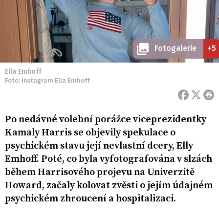
Fotogalerie
+5
Ella Emhoff
Foto: Instagram Ella Emhoff
Po nedávné volební porážce viceprezidentky
Kamaly Harris se objevily spekulace o
psychickém stavu její nevlastní dcery, Elly
Emhoff. Poté, co byla vyfotografována v slzách
během Harrisového projevu na Univerzitě
Howard, začaly kolovat zvěsti o jejím údajném
psychickém zhroucení a hospitalizaci.