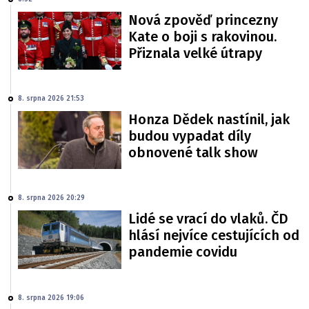
Nová zpověď princezny
Kate o boji s rakovinou.
Přiznala velké útrapy
8. srpna 2026 21:53
Honza Dědek nastínil, jak
budou vypadat díly
obnovené talk show
8. srpna 2026 20:29
Lidé se vrací do vlaků. ČD
hlásí nejvíce cestujících od
pandemie covidu
8. srpna 2026 19:06