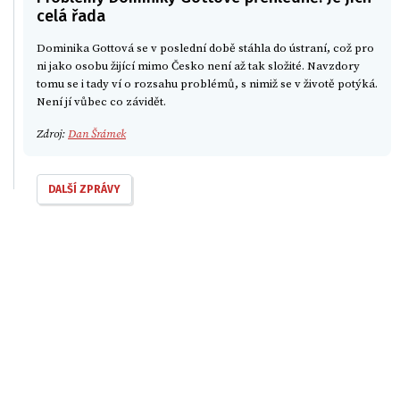
celá řada
Dominika Gottová se v poslední době stáhla do ústraní, což pro
ni jako osobu žijící mimo Česko není až tak složité. Navzdory
tomu se i tady ví o rozsahu problémů, s nimiž se v životě potýká.
Není jí vůbec co závidět.
Zdroj:
Dan Šrámek
DALŠÍ ZPRÁVY