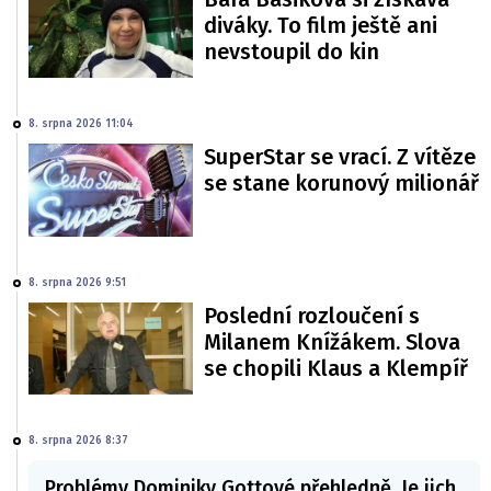
diváky. To film ještě ani
nevstoupil do kin
8. srpna 2026 11:04
SuperStar se vrací. Z vítěze
se stane korunový milionář
8. srpna 2026 9:51
Poslední rozloučení s
Milanem Knížákem. Slova
se chopili Klaus a Klempíř
8. srpna 2026 8:37
Problémy Dominiky Gottové přehledně. Je jich