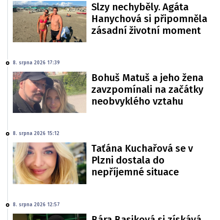
Slzy nechyběly. Agáta
Hanychová si připomněla
zásadní životní moment
8. srpna 2026 17:39
Bohuš Matuš a jeho žena
zavzpomínali na začátky
neobvyklého vztahu
8. srpna 2026 15:12
Taťána Kuchařová se v
Plzni dostala do
nepříjemné situace
8. srpna 2026 12:57
Bára Basiková si získává