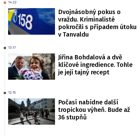
14:22
Dvojnásobný pokus o
vraždu. Kriminalisté
pokročili s případem útoku
v Tanvaldu
13:17
Jiřina Bohdalová a dvě
klíčové ingredience. Tohle
je její tajný recept
12:15
Počasí nabídne další
tropickou výheň. Bude až
36 stupňů