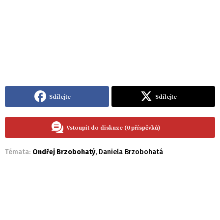
Sdílejte
Sdílejte
Vstoupit do diskuze (0 příspěvků)
Témata:
Ondřej Brzobohatý
,
Daniela Brzobohatá