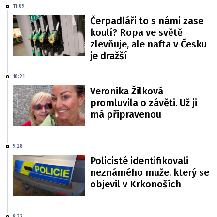
11:09
Čerpadláři to s námi zase
koulí? Ropa ve světě
zlevňuje, ale nafta v Česku
je dražší
10:21
Veronika Žilková
promluvila o závěti. Už ji
má připravenou
9:28
Policisté identifikovali
neznámého muže, který se
objevil v Krkonoších
8:32