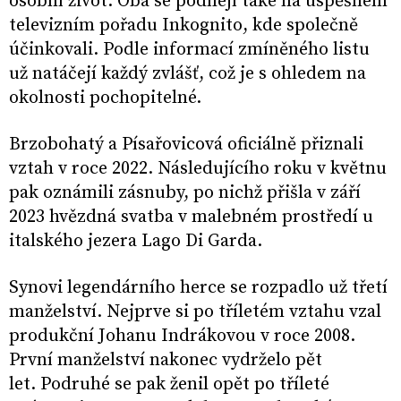
osobní život. Oba se podílejí také na úspěšném
televizním pořadu Inkognito, kde společně
účinkovali. Podle informací zmíněného listu
už natáčejí každý zvlášť, což je s ohledem na
okolnosti pochopitelné.
Brzobohatý a Písařovicová oficiálně přiznali
vztah v roce 2022. Následujícího roku v květnu
pak oznámili zásnuby, po nichž přišla v září
2023 hvězdná svatba v malebném prostředí u
italského jezera Lago Di Garda.
Synovi legendárního herce se rozpadlo už třetí
manželství. Nejprve si po tříletém vztahu vzal
produkční Johanu Indrákovou v roce 2008.
První manželství nakonec vydrželo pět
let. Podruhé se pak ženil opět po tříleté