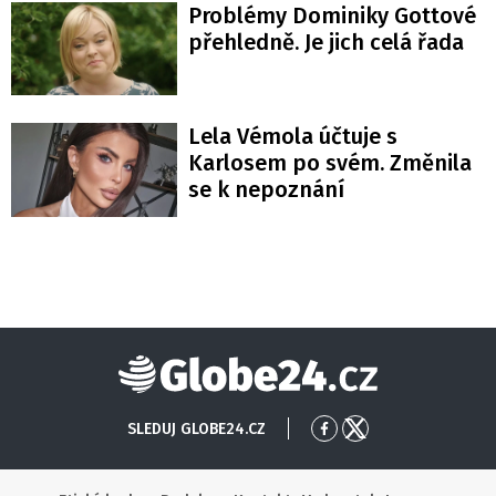
Problémy Dominiky Gottové
přehledně. Je jich celá řada
Lela Vémola účtuje s
Karlosem po svém. Změnila
se k nepoznání
Globe24
SLEDUJ GLOBE24.CZ
Přejít
Přejít
na
na
Facebook
X