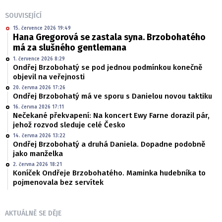
SOUVISEJÍCÍ
15. července 2026 19:49
Hana Gregorová se zastala syna. Brzobohatého
má za slušného gentlemana
1. července 2026 8:29
Ondřej Brzobohatý se pod jednou podmínkou konečně
objevil na veřejnosti
20. června 2026 17:26
Ondřej Brzobohatý má ve sporu s Danielou novou taktiku
16. června 2026 17:11
Nečekané překvapení: Na koncert Ewy Farne dorazil pár,
jehož rozvod sleduje celé Česko
14. června 2026 13:22
Ondřej Brzobohatý a druhá Daniela. Dopadne podobně
jako manželka
2. června 2026 18:21
Koníček Ondřeje Brzobohatého. Maminka hudebníka to
pojmenovala bez servítek
AKTUÁLNĚ SE DĚJE