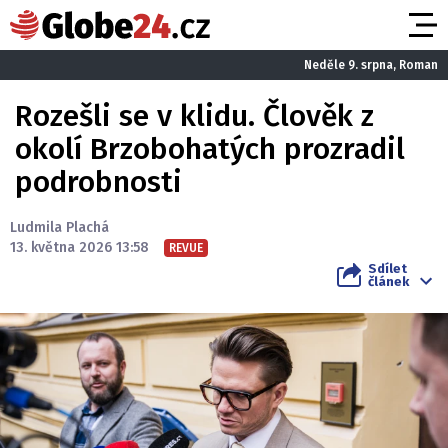
Neděle 9. srpna, Roman
Rozešli se v klidu. Člověk z
okolí Brzobohatých prozradil
podrobnosti
Ludmila Plachá
13. května 2026 13:58
REVUE
Sdílet
článek