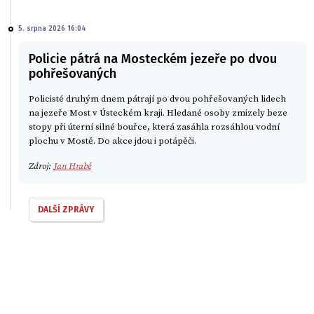
5. srpna 2026 16:04
Policie pátrá na Mosteckém jezeře po dvou
pohřešovaných
Policisté druhým dnem pátrají po dvou pohřešovaných lidech
na jezeře Most v Ústeckém kraji. Hledané osoby zmizely beze
stopy při úterní silné bouřce, která zasáhla rozsáhlou vodní
plochu v Mostě. Do akce jdou i potápěči.
Zdroj:
Jan Hrabě
DALŠÍ ZPRÁVY