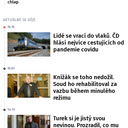
chlap
AKTUÁLNĚ SE DĚJE
16:15
Lidé se vrací do vlaků. ČD
hlásí nejvíce cestujících od
pandemie covidu
15:01
Knížák se toho nedožil.
Soud ho rehabilitoval za
vazbu během minulého
režimu
14:13
Turek si je jistý svou
nevinou. Prozradil, co mu