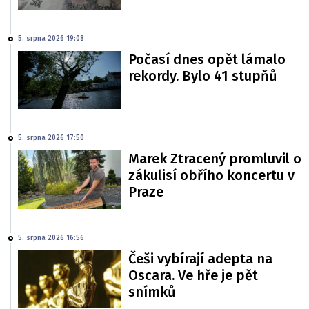
5. srpna 2026 19:08
Počasí dnes opět lámalo
rekordy. Bylo 41 stupňů
5. srpna 2026 17:50
Marek Ztracený promluvil o
zákulisí obřího koncertu v
Praze
5. srpna 2026 16:56
Češi vybírají adepta na
Oscara. Ve hře je pět
snímků