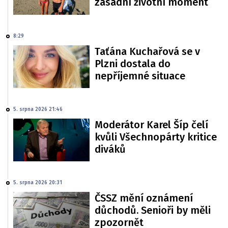
zásadní životní moment
8:29
Taťána Kuchařová se v
Plzni dostala do
nepříjemné situace
5. srpna 2026 21:46
Moderátor Karel Šíp čelí
kvůli Všechnopárty kritice
diváků
5. srpna 2026 20:31
ČSSZ mění oznámení
důchodů. Senioři by měli
zpozornět