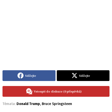
Sdílejte
Sdílejte
Vstoupit do diskuze (0 příspěvků)
Témata:
Donald Trump
,
Bruce Springsteen