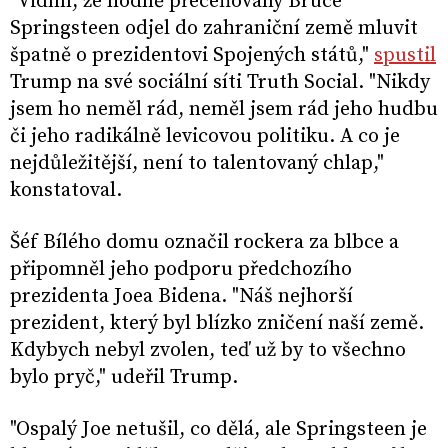
"Vidím, že hodně přeceňovaný Bruce
Springsteen odjel do zahraniční země mluvit
špatně o prezidentovi Spojených států,"
spustil
Trump na své sociální síti Truth Social. "Nikdy
jsem ho neměl rád, neměl jsem rád jeho hudbu
či jeho radikálně levicovou politiku. A co je
nejdůležitější, není to talentovaný chlap,"
konstatoval.
Šéf Bílého domu označil rockera za blbce a
připomněl jeho podporu předchozího
prezidenta Joea Bidena. "Náš nejhorší
prezident, který byl blízko zničení naší země.
Kdybych nebyl zvolen, teď už by to všechno
bylo pryč," udeřil Trump.
"Ospalý Joe netušil, co dělá, ale Springsteen je