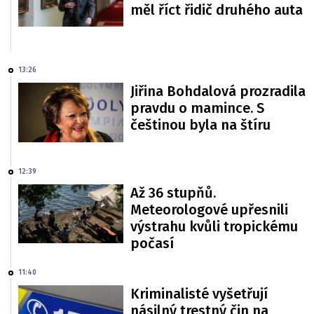
měl říct řidič druhého auta
13:26
Jiřina Bohdalová prozradila
pravdu o mamince. S
češtinou byla na štíru
12:39
Až 36 stupňů.
Meteorologové upřesnili
výstrahu kvůli tropickému
počasí
11:40
Kriminalisté vyšetřují
násilný trestný čin na