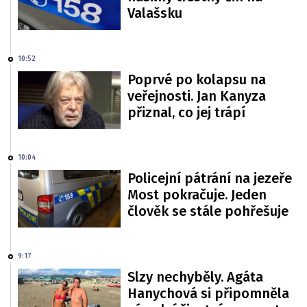
Valašsku
10:52
Poprvé po kolapsu na
veřejnosti. Jan Kanyza
přiznal, co jej trápí
10:04
Policejní pátrání na jezeře
Most pokračuje. Jeden
člověk se stále pohřešuje
9:17
Slzy nechyběly. Agáta
Hanychová si připomněla