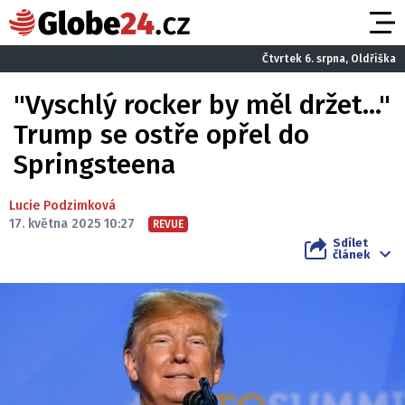
Čtvrtek 6. srpna, Oldřiška
"Vyschlý rocker by měl držet..."
Trump se ostře opřel do
Springsteena
Lucie Podzimková
17. května 2025 10:27
REVUE
Sdílet
článek