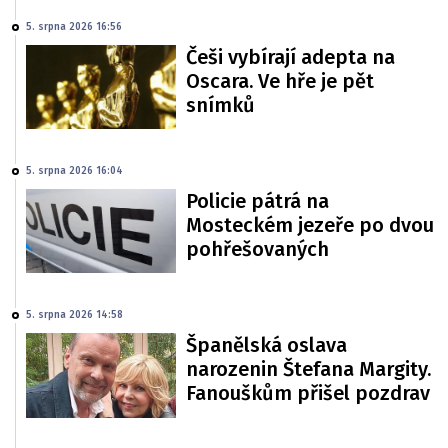
5. srpna 2026 16:56
Češi vybírají adepta na
Oscara. Ve hře je pět
snímků
5. srpna 2026 16:04
Policie pátrá na
Mosteckém jezeře po dvou
pohřešovaných
5. srpna 2026 14:58
Španělská oslava
narozenin Štefana Margity.
Fanouškům přišel pozdrav