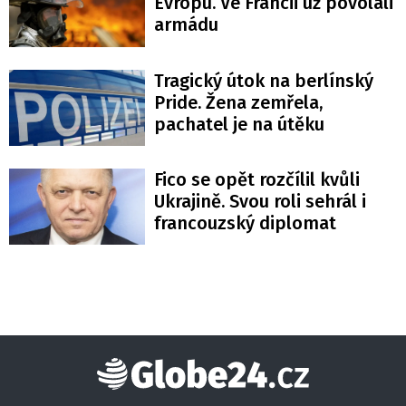
Evropu. Ve Francii už povolali
armádu
Tragický útok na berlínský
Pride. Žena zemřela,
pachatel je na útěku
Fico se opět rozčílil kvůli
Ukrajině. Svou roli sehrál i
francouzský diplomat
Globe24