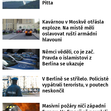
Pitta
Kavárnou v Moskvě otřásla
exploze. Na místě měli
oslavovat ruští armádní
hlavouni
Němci věděli, co je zač.
Pravda o islamistovi z
Berlína se ukazuje
V Berlíně se střílelo. Policisté
vypátrali teroristu, v poutech
neskončil
Masivní požáry ničí západní