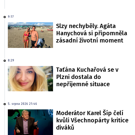
9:17
Slzy nechyběly. Agáta
Hanychová si připomněla
zásadní životní moment
8:29
Taťána Kuchařová se v
Plzni dostala do
nepříjemné situace
5. srpna 2026 21:46
Moderátor Karel Šíp čelí
kvůli Všechnopárty kritice
diváků