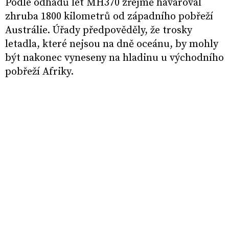
Podle odhadů let MH370 zřejmě havaroval
zhruba 1800 kilometrů od západního pobřeží
Austrálie. Úřady předpověděly, že trosky
letadla, které nejsou na dně oceánu, by mohly
být nakonec vyneseny na hladinu u východního
pobřeží Afriky.