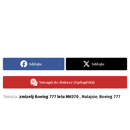
Sdílejte
Sdílejte
Vstoupit do diskuze (0 příspěvků)
Témata:
zmizelý Boeing 777 letu MH370
,
Malajsie
,
Boeing 777