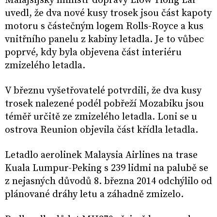
Malajsijský ministr dopravy Liow Tiong Lai
uvedl, že dva nové kusy trosek jsou část kapoty
motoru s částečným logem Rolls-Royce a kus
vnitřního panelu z kabiny letadla. Je to vůbec
poprvé, kdy byla objevena část interiéru
zmizelého letadla.
V březnu vyšetřovatelé potvrdili, že dva kusy
trosek nalezené podél pobřeží Mozabiku jsou
téměř určitě ze zmizelého letadla. Loni se u
ostrova Reunion objevila část křídla letadla.
Letadlo aerolinek Malaysia Airlines na trase
Kuala Lumpur-Peking s 239 lidmi na palubě se
z nejasných důvodů 8. března 2014 odchýlilo od
plánované dráhy letu a záhadně zmizelo.