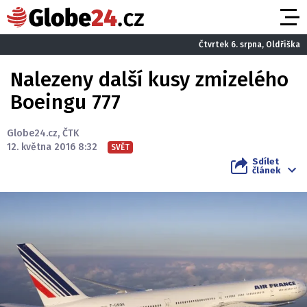
Čtvrtek 6. srpna, Oldřiška
Nalezeny další kusy zmizelého
Boeingu 777
Globe24.cz
,
ČTK
12. května 2016 8:32
SVĚT
Sdílet
článek