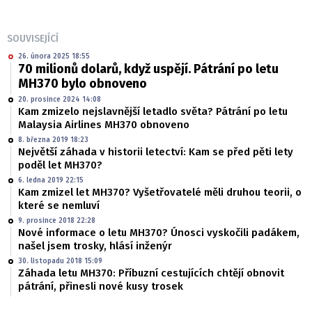
SOUVISEJÍCÍ
26. února 2025 18:55
70 milionů dolarů, když uspějí. Pátrání po letu
MH370 bylo obnoveno
20. prosince 2024 14:08
Kam zmizelo nejslavnější letadlo světa? Pátrání po letu
Malaysia Airlines MH370 obnoveno
8. března 2019 18:23
Největší záhada v historii letectví: Kam se před pěti lety
poděl let MH370?
6. ledna 2019 22:15
Kam zmizel let MH370? Vyšetřovatelé měli druhou teorii, o
které se nemluví
9. prosince 2018 22:28
Nové informace o letu MH370? Únosci vyskočili padákem,
našel jsem trosky, hlásí inženýr
30. listopadu 2018 15:09
Záhada letu MH370: Příbuzní cestujících chtějí obnovit
pátrání, přinesli nové kusy trosek