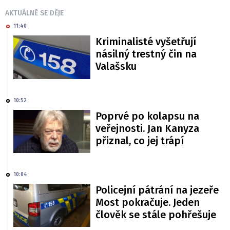
AKTUÁLNĚ SE DĚJE
11:40
Kriminalisté vyšetřují
násilný trestný čin na
Valašsku
10:52
Poprvé po kolapsu na
veřejnosti. Jan Kanyza
přiznal, co jej trápí
10:04
Policejní pátrání na jezeře
Most pokračuje. Jeden
člověk se stále pohřešuje