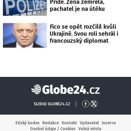
Pride. Žena zemřela,
pachatel je na útěku
Fico se opět rozčílil kvůli
Ukrajině. Svou roli sehrál i
francouzský diplomat
Globe24
SLEDUJ GLOBE24.CZ
Přejít
Přejít
na
na
Facebook
X
Etický kodex
Redakce
Kontakt
Vydavatel
Inzerce
Osobní údaje / Cookies
Volná místa