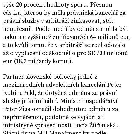
výše 20 procent hodnoty sporu. Přesnou
částku, kterou by měla právnická kancelář za
právní služby v arbitráži zinkasovat, stát
neupřesnil. Podle medií by odměna mohla být
nakonec vyšší než zmiňovaných 64 milionů eur,
a to kvůli tomu, že v arbitráži se rozhodovalo
až o vyplacení odškodného pro SE 700 milionů
eur (18,2 miliardy korun).
Partner slovenské pobočky jedné z
mezinárodních advokátních kanceláří Peter
Kubina řekl, že dotyčná odměna za právní
služby je kriminální. Ministr hospodářství
Peter Žiga označil dohodnutou odměnu za
nepřiměřenou, podobně se vyjádřila i
ministryně spravedlnosti Lucia Žitňanská.
Státní firma MH Manažment by podle