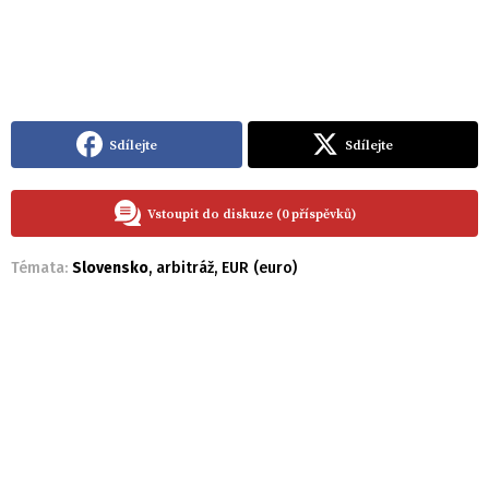
Sdílejte
Sdílejte
Vstoupit do diskuze (0 příspěvků)
Témata:
Slovensko
,
arbitráž
,
EUR (euro)