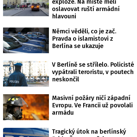
exploze. Na místě měli
oslavovat ruští armádní
hlavouni
Němci věděli, co je zač.
Pravda o islamistovi z
Berlína se ukazuje
V Berlíně se střílelo. Policisté
vypátrali teroristu, v poutech
neskončil
Masivní požáry ničí západní
Evropu. Ve Francii už povolali
armádu
Tragický útok na berlínský