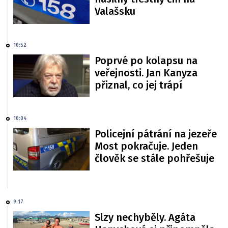
Valašsku
10:52
Poprvé po kolapsu na
veřejnosti. Jan Kanyza
přiznal, co jej trápí
10:04
Policejní pátrání na jezeře
Most pokračuje. Jeden
člověk se stále pohřešuje
9:17
Slzy nechyběly. Agáta