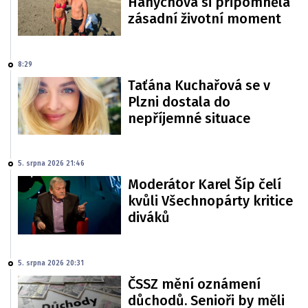
Hanychová si připomněla
zásadní životní moment
8:29
Taťána Kuchařová se v
Plzni dostala do
nepříjemné situace
5. srpna 2026 21:46
Moderátor Karel Šíp čelí
kvůli Všechnopárty kritice
diváků
5. srpna 2026 20:31
ČSSZ mění oznámení
důchodů. Senioři by měli