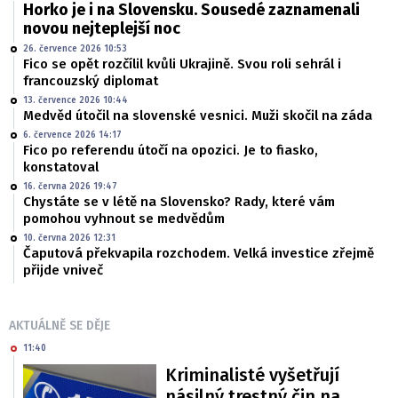
Horko je i na Slovensku. Sousedé zaznamenali
novou nejteplejší noc
26. července 2026 10:53
Fico se opět rozčílil kvůli Ukrajině. Svou roli sehrál i
francouzský diplomat
13. července 2026 10:44
Medvěd útočil na slovenské vesnici. Muži skočil na záda
6. července 2026 14:17
Fico po referendu útočí na opozici. Je to fiasko,
konstatoval
16. června 2026 19:47
Chystáte se v létě na Slovensko? Rady, které vám
pomohou vyhnout se medvědům
10. června 2026 12:31
Čaputová překvapila rozchodem. Velká investice zřejmě
přijde vniveč
AKTUÁLNĚ SE DĚJE
11:40
Kriminalisté vyšetřují
násilný trestný čin na