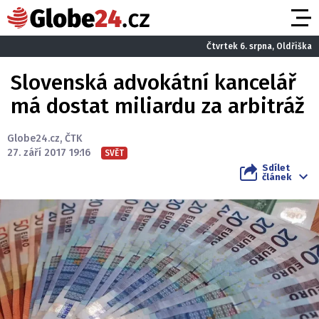
Čtvrtek 6. srpna, Oldřiška
Slovenská advokátní kancelář
má dostat miliardu za arbitráž
Globe24.cz
,
ČTK
27. září 2017 19:16
SVĚT
Sdílet
článek