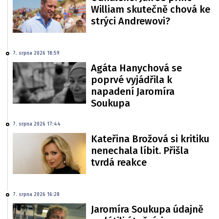
William skutečně chová ke
strýci Andrewovi?
7. srpna 2026 18:59
Agáta Hanychová se
poprvé vyjádřila k
napadení Jaromíra
Soukupa
7. srpna 2026 17:44
Kateřina Brožová si kritiku
nenechala líbit. Přišla
tvrdá reakce
7. srpna 2026 16:28
Jaromíra Soukupa údajně