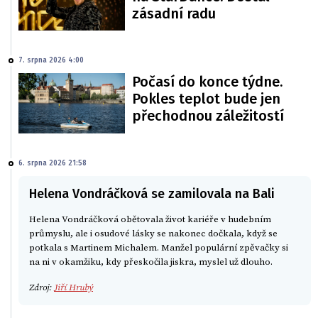
zásadní radu
7. srpna 2026 4:00
Počasí do konce týdne.
Pokles teplot bude jen
přechodnou záležitostí
6. srpna 2026 21:58
Helena Vondráčková se zamilovala na Bali
Helena Vondráčková obětovala život kariéře v hudebním
průmyslu, ale i osudové lásky se nakonec dočkala, když se
potkala s Martinem Michalem. Manžel populární zpěvačky si
na ni v okamžiku, kdy přeskočila jiskra, myslel už dlouho.
Zdroj:
Jiří Hrubý