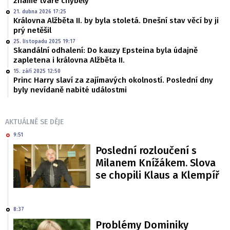
známé tváře chyběly
21. dubna 2026 17:25
Královna Alžběta II. by byla stoletá. Dnešní stav věcí by ji
prý netěšil
25. listopadu 2025 19:17
Skandální odhalení: Do kauzy Epsteina byla údajně
zapletena i královna Alžběta II.
15. září 2025 12:50
Princ Harry slaví za zajímavých okolností. Poslední dny
byly nevídaně nabité událostmi
AKTUÁLNĚ SE DĚJE
9:51
Poslední rozloučení s
Milanem Knížákem. Slova
se chopili Klaus a Klempíř
8:37
Problémy Dominiky