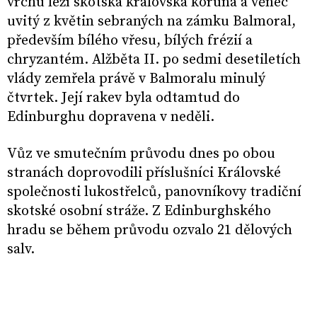
vrchu leží skotská královská koruna a věnec
uvitý z květin sebraných na zámku Balmoral,
především bílého vřesu, bílých frézií a
chryzantém. Alžběta II. po sedmi desetiletích
vlády zemřela právě v Balmoralu minulý
čtvrtek. Její rakev byla odtamtud do
Edinburghu dopravena v neděli.
Vůz ve smutečním průvodu dnes po obou
stranách doprovodili příslušníci Královské
společnosti lukostřelců, panovníkovy tradiční
skotské osobní stráže. Z Edinburghského
hradu se během průvodu ozvalo 21 dělových
salv.