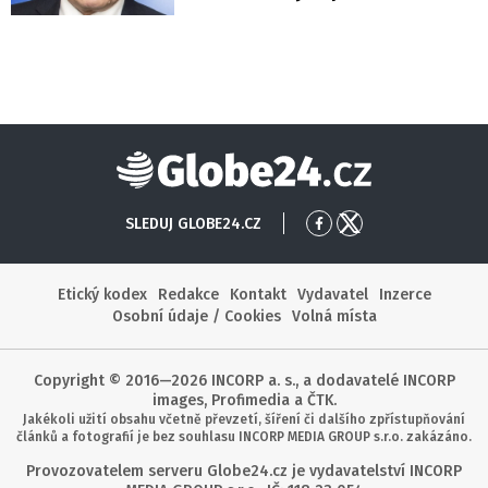
Globe24
SLEDUJ GLOBE24.CZ
Přejít
Přejít
na
na
Facebook
X
Etický kodex
Redakce
Kontakt
Vydavatel
Inzerce
Osobní údaje / Cookies
Volná místa
Copyright © 2016—2026 INCORP a. s., a dodavatelé INCORP
images, Profimedia a ČTK.
Jakékoli užití obsahu včetně převzetí, šíření či dalšího zpřístupňování
článků a fotografií je bez souhlasu INCORP MEDIA GROUP s.r.o. zakázáno.
Provozovatelem serveru Globe24.cz je vydavatelství INCORP