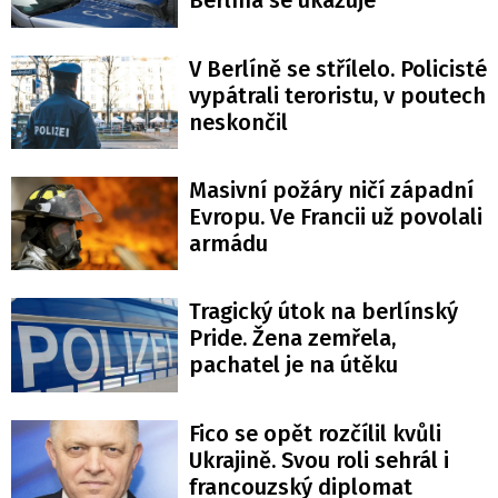
Berlína se ukazuje
V Berlíně se střílelo. Policisté
vypátrali teroristu, v poutech
neskončil
Masivní požáry ničí západní
Evropu. Ve Francii už povolali
armádu
Tragický útok na berlínský
Pride. Žena zemřela,
pachatel je na útěku
Fico se opět rozčílil kvůli
Ukrajině. Svou roli sehrál i
francouzský diplomat