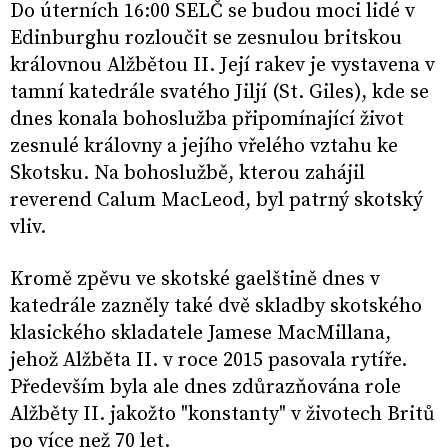
Do úterních 16:00 SELČ se budou moci lidé v
Edinburghu rozloučit se zesnulou britskou
královnou Alžbětou II. Její rakev je vystavena v
tamní katedrále svatého Jiljí (St. Giles), kde se
dnes konala bohoslužba připomínající život
zesnulé královny a jejího vřelého vztahu ke
Skotsku. Na bohoslužbě, kterou zahájil
reverend Calum MacLeod, byl patrný skotský
vliv.
Kromě zpěvu ve skotské gaelštině dnes v
katedrále zazněly také dvě skladby skotského
klasického skladatele Jamese MacMillana,
jehož Alžběta II. v roce 2015 pasovala rytíře.
Především byla ale dnes zdůrazňována role
Alžběty II. jakožto "konstanty" v životech Britů
po více než 70 let.