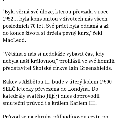
"Byla věrná své úloze, kterou převzala v roce
1952... byla konstantou v životech nás všech
posledních 70 let. Své práci byla oddaná a až
do konce života si držela pevný kurz," řekl
MacLeod.
"Většina z nás si nedokáže vybavit čas, kdy
nebyla naší královnou," prohlásil ve své homilii
představitel Skotské církve Iain Greenshields.
Rakev s Alžbětou II. bude v úterý kolem 19:00
SELČ letecky převezena do Londýna. Do
katedrály svatého Jiljí ji dnes doprovodil
smuteční průvod i s králem Karlem III.
Průvod se na zhruba půlhodinovou cestu po