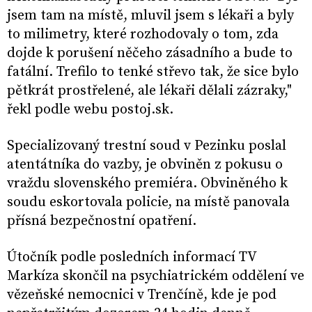
jsem tam na místě, mluvil jsem s lékaři a byly
to milimetry, které rozhodovaly o tom, zda
dojde k porušení něčeho zásadního a bude to
fatální. Trefilo to tenké střevo tak, že sice bylo
pětkrát prostřelené, ale lékaři dělali zázraky,"
řekl podle webu postoj.sk.
Specializovaný trestní soud v Pezinku poslal
atentátníka do vazby, je obviněn z pokusu o
vraždu slovenského premiéra. Obviněného k
soudu eskortovala policie, na místě panovala
přísná bezpečnostní opatření.
Útočník podle posledních informací TV
Markíza skončil na psychiatrickém oddělení ve
vězeňské nemocnici v Trenčíně, kde je pod