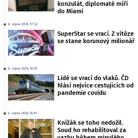
konzulát, diplomaté míří
do Miami
6. srpna 2026 17:32
SuperStar se vrací. Z vítěze
se stane korunový milionář
6. srpna 2026 16:15
Lidé se vrací do vlaků. ČD
hlásí nejvíce cestujících od
pandemie covidu
6. srpna 2026 15:01
Knížák se toho nedožil.
Soud ho rehabilitoval za
vazbu během minulého