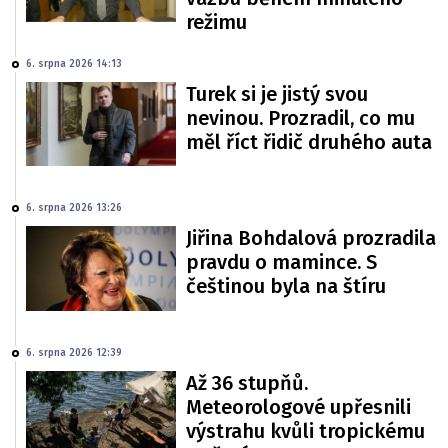
režimu
6. srpna 2026 14:13
Turek si je jistý svou
nevinou. Prozradil, co mu
měl říct řidič druhého auta
6. srpna 2026 13:26
Jiřina Bohdalová prozradila
pravdu o mamince. S
češtinou byla na štíru
6. srpna 2026 12:39
Až 36 stupňů.
Meteorologové upřesnili
výstrahu kvůli tropickému