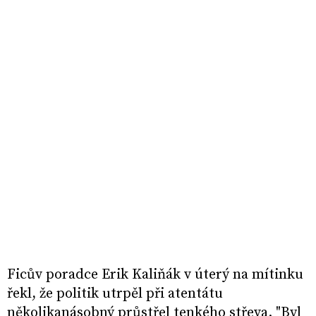
Ficův poradce Erik Kaliňák v úterý na mítinku
řekl, že politik utrpěl při atentátu
několikanásobný průstřel tenkého střeva. "Byl