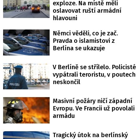
exploze. Na místě měli
oslavovat ruští armádní
hlavouni
Němci věděli, co je zač.
Pravda o islamistovi z
Berlína se ukazuje
V Berlíně se střílelo. Policisté
vypátrali teroristu, v poutech
neskončil
Masivní požáry ničí západní
Evropu. Ve Francii už povolali
armádu
Tragický útok na berlínský