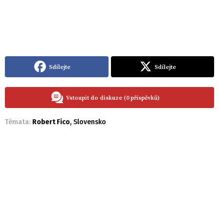
Sdílejte
Sdílejte
Vstoupit do diskuze (0 příspěvků)
Témata:
Robert Fico
,
Slovensko