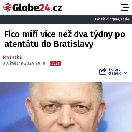
Pátek 7. srpna, Lada
Fico míří více než dva týdny po
atentátu do Bratislavy
Jan Hrabě
30. května 2024 20:18
SVĚT
Sdílet
článek