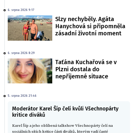
6. srpna 2026 9:17
Slzy nechyběly. Agáta
Hanychová si připomněla
zásadní životní moment
6. srpna 2026 8:29
Taťána Kuchařová se v
Plzni dostala do
nepříjemné situace
5. srpna 2026 21:46
Moderátor Karel Šíp čelí kvůli Všechnopárty
kritice diváků
Karel Šíp a jeho oblíbená talkshow Všechnopárty čelí na
sociálních sítích kritice části diváků, kterým vadí časté