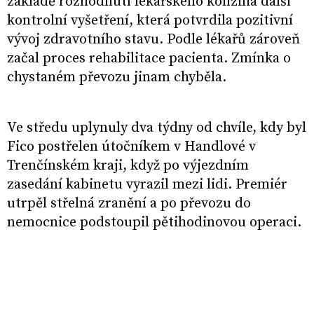
základě rozhodnutí lékařského konzilia další
kontrolní vyšetření, která potvrdila pozitivní
vývoj zdravotního stavu. Podle lékařů zároveň
začal proces rehabilitace pacienta. Zmínka o
chystaném převozu jinam chyběla.
Ve středu uplynuly dva týdny od chvíle, kdy byl
Fico postřelen útočníkem v Handlové v
Trenčínském kraji, když po výjezdním
zasedání kabinetu vyrazil mezi lidi. Premiér
utrpěl střelná zranění a po převozu do
nemocnice podstoupil pětihodinovou operaci.