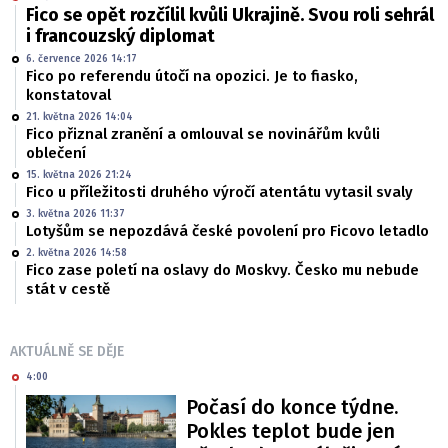
Fico se opět rozčílil kvůli Ukrajině. Svou roli sehrál
i francouzský diplomat
6. července 2026 14:17
Fico po referendu útočí na opozici. Je to fiasko,
konstatoval
21. května 2026 14:04
Fico přiznal zranění a omlouval se novinářům kvůli
oblečení
15. května 2026 21:24
Fico u příležitosti druhého výročí atentátu vytasil svaly
3. května 2026 11:37
Lotyšům se nepozdává české povolení pro Ficovo letadlo
2. května 2026 14:58
Fico zase poletí na oslavy do Moskvy. Česko mu nebude
stát v cestě
AKTUÁLNĚ SE DĚJE
4:00
Počasí do konce týdne.
Pokles teplot bude jen