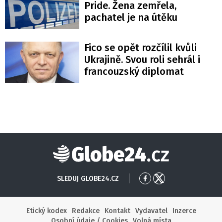
Pride. Žena zemřela,
pachatel je na útěku
Fico se opět rozčílil kvůli
Ukrajině. Svou roli sehrál i
francouzský diplomat
Globe24
SLEDUJ GLOBE24.CZ
Přejít
Přejít
na
na
Facebook
X
Etický kodex
Redakce
Kontakt
Vydavatel
Inzerce
Osobní údaje / Cookies
Volná místa