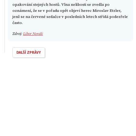
opakování stejných hostů. Vlna nelibosti se zvedla po
oznámení, že se v pořadu opět objeví herec Miroslav Etzler,
jenž se na červené sedačce v posledních letech střídá podezřele
často.
Zdroj:
Libor Novák
DALŠÍ ZPRÁVY