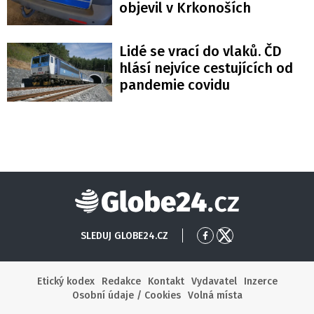
objevil v Krkonoších
Lidé se vrací do vlaků. ČD
hlásí nejvíce cestujících od
pandemie covidu
Globe24
SLEDUJ GLOBE24.CZ
Přejít
Přejít
na
na
Facebook
X
Etický kodex
Redakce
Kontakt
Vydavatel
Inzerce
Osobní údaje / Cookies
Volná místa