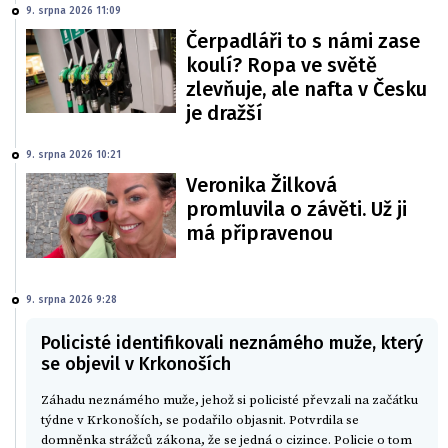
9. srpna 2026 11:09
Čerpadláři to s námi zase
koulí? Ropa ve světě
zlevňuje, ale nafta v Česku
je dražší
9. srpna 2026 10:21
Veronika Žilková
promluvila o závěti. Už ji
má připravenou
9. srpna 2026 9:28
Policisté identifikovali neznámého muže, který
se objevil v Krkonoších
Záhadu neznámého muže, jehož si policisté převzali na začátku
týdne v Krkonoších, se podařilo objasnit. Potvrdila se
domněnka strážců zákona, že se jedná o cizince. Policie o tom