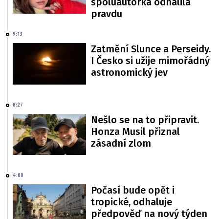
spoluautorka odhalila
pravdu
9:13
Zatmění Slunce a Perseidy.
I Česko si užije mimořádný
astronomický jev
8:27
Nešlo se na to připravit.
Honza Musil přiznal
zásadní zlom
4:00
Počasí bude opět i
tropické, odhaluje
předpověď na nový týden