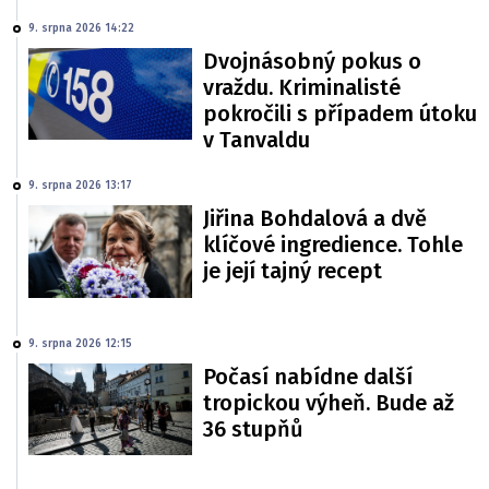
9. srpna 2026 14:22
Dvojnásobný pokus o
vraždu. Kriminalisté
pokročili s případem útoku
v Tanvaldu
9. srpna 2026 13:17
Jiřina Bohdalová a dvě
klíčové ingredience. Tohle
je její tajný recept
9. srpna 2026 12:15
Počasí nabídne další
tropickou výheň. Bude až
36 stupňů