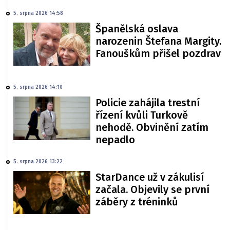
5. srpna 2026 14:58
Španělská oslava
narozenin Štefana Margity.
Fanouškům přišel pozdrav
5. srpna 2026 14:10
Policie zahájila trestní
řízení kvůli Turkově
nehodě. Obvinění zatím
nepadlo
5. srpna 2026 13:22
StarDance už v zákulisí
začala. Objevily se první
záběry z tréninků