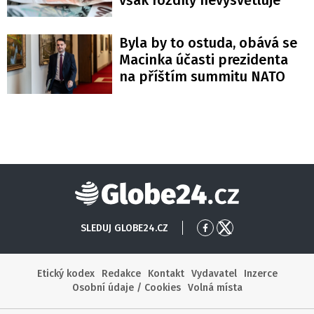
Byla by to ostuda, obává se
Macinka účasti prezidenta
na příštím summitu NATO
Globe24
SLEDUJ GLOBE24.CZ
Přejít
Přejít
na
na
Facebook
X
Etický kodex
Redakce
Kontakt
Vydavatel
Inzerce
Osobní údaje / Cookies
Volná místa