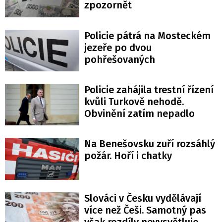
zpozornět
Policie pátrá na Mosteckém
jezeře po dvou
pohřešovaných
Policie zahájila trestní řízení
kvůli Turkově nehodě.
Obvinění zatím nepadlo
Na Benešovsku zuří rozsáhlý
požár. Hoří i chatky
Slováci v Česku vydělávají
více než Češi. Samotný pas
však rozdíly nevysvětluje