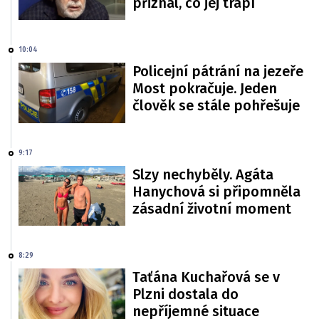
přiznal, co jej trápí
10:04
Policejní pátrání na jezeře
Most pokračuje. Jeden
člověk se stále pohřešuje
9:17
Slzy nechyběly. Agáta
Hanychová si připomněla
zásadní životní moment
8:29
Taťána Kuchařová se v
Plzni dostala do
nepříjemné situace