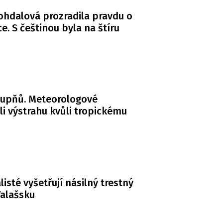
Bohdalová prozradila pravdu o
. S češtinou byla na štíru
tupňů. Meteorologové
li výstrahu kvůli tropickému
listé vyšetřují násilný trestný
Valašsku