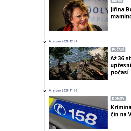
REVUE
Jiřina 
mamince
6. srpna 2026 12:39
POČASÍ
Až 36 s
upřesni
počasí
6. srpna 2026 11:40
DOMOV
Krimina
čin na 