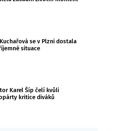
Kuchařová se v Plzni dostala
íjemné situace
or Karel Šíp čelí kvůli
párty kritice diváků