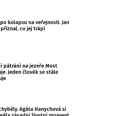
po kolapsu na veřejnosti. Jan
řiznal, co jej trápí
ní pátrání na jezeře Most
je. Jeden člověk se stále
uje
chyběly. Agáta Hanychová si
něla zásadní životní moment