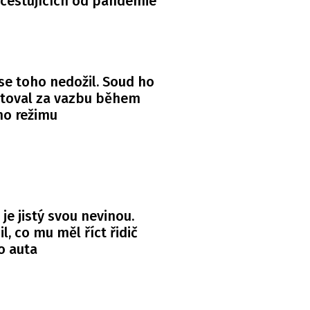
 cestujících od pandemie
se toho nedožil. Soud ho
itoval za vazbu během
ho režimu
 je jistý svou nevinou.
l, co mu měl říct řidič
o auta