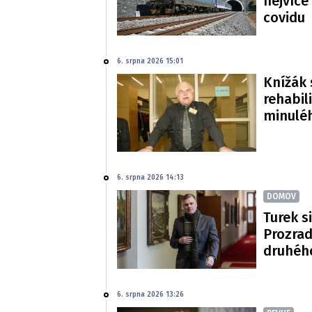
nejvíce
covidu
6. srpna 2026 15:01
Knížák 
rehabil
minulé
6. srpna 2026 14:13
DOMOV
Turek si
Prozradi
druhéh
6. srpna 2026 13:26