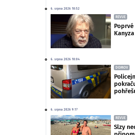
6. srpna 2026 10:52
REVUE
Poprvé 
Kanyza p
6. srpna 2026 10:04
DOMOV
Policej
pokraču
pohřeš
6. srpna 2026 9:17
REVUE
Slzy ne
připom