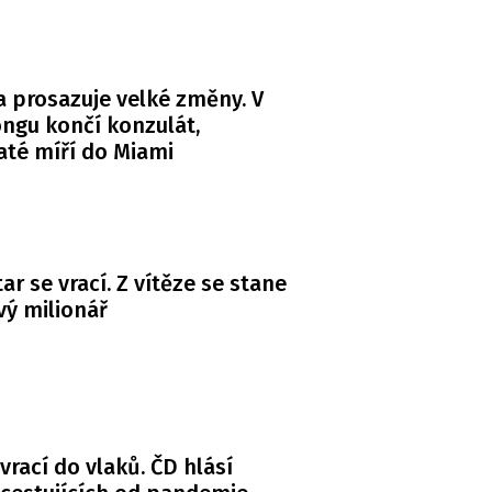
 prosazuje velké změny. V
ngu končí konzulát,
té míří do Miami
ar se vrací. Z vítěze se stane
ý milionář
 vrací do vlaků. ČD hlásí