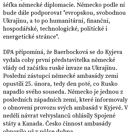
šéfka německé diplomacie. Německo podle ní
bude dále podporovat "evropskou, svobodnou
Ukrajinu, a to po humanitární, finanční,
hospodářské, technologické, politické i
energetické stránce".
DPA připomíná, že Baerbocková se do Kyjeva
vydala coby první představitelka německé
vlády od začátku ruské invaze na Ukrajinu.
Poslední zástupci německé ambasády zemi
opustili 25. února, tedy den poté, co Rusko
napadlo svého souseda. Německo je jednou z
posledních západních zemí, které informovaly
o obnovení provozu svých ambasád v Kyjevě. V
neděli návrat velvyslanců ohlásily Spojené
státy a Kanada. Česko činnost ambasády
obnovilo už v půlce dubna.