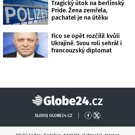
Tragický útok na berlínský
Pride. Žena zemřela,
pachatel je na útěku
Fico se opět rozčílil kvůli
Ukrajině. Svou roli sehrál i
francouzský diplomat
Globe24
SLEDUJ GLOBE24.CZ
Přejít
Přejít
na
na
Facebook
X