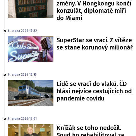
změny. V Hongkongu končí
konzulát, diplomaté míří
do Miami
6. srpna 2026 17:32
SuperStar se vrací. Z vítěze
se stane korunový milionář
6. srpna 2026 16:15
Lidé se vrací do vlaků. ČD
hlásí nejvíce cestujících od
pandemie covidu
6. srpna 2026 15:01
Knížák se toho nedožil.
Soud ho rehabilitoval za