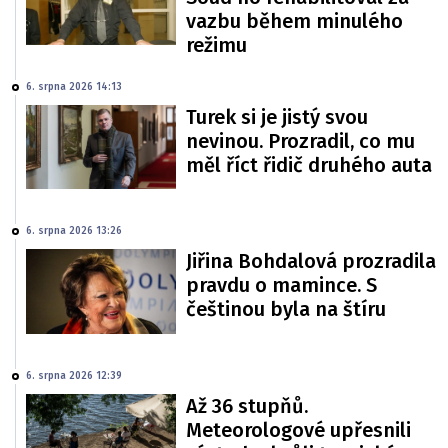
vazbu během minulého
režimu
6. srpna 2026 14:13
Turek si je jistý svou
nevinou. Prozradil, co mu
měl říct řidič druhého auta
6. srpna 2026 13:26
Jiřina Bohdalová prozradila
pravdu o mamince. S
češtinou byla na štíru
6. srpna 2026 12:39
Až 36 stupňů.
Meteorologové upřesnili