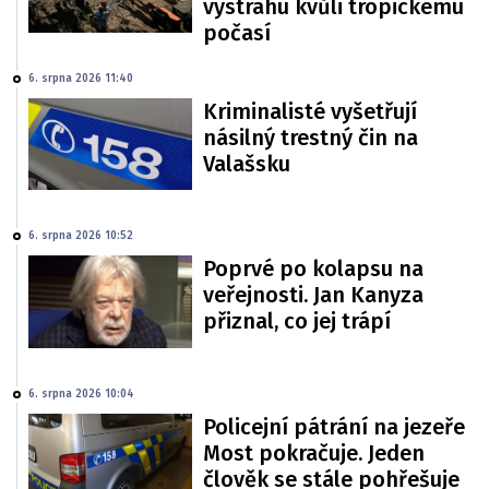
výstrahu kvůli tropickému
počasí
6. srpna 2026 11:40
Kriminalisté vyšetřují
násilný trestný čin na
Valašsku
6. srpna 2026 10:52
Poprvé po kolapsu na
veřejnosti. Jan Kanyza
přiznal, co jej trápí
6. srpna 2026 10:04
Policejní pátrání na jezeře
Most pokračuje. Jeden
člověk se stále pohřešuje