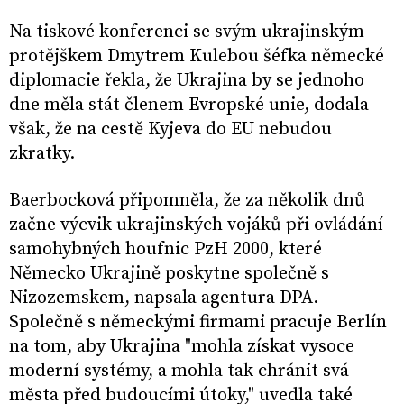
Na tiskové konferenci se svým ukrajinským
protějškem Dmytrem Kulebou šéfka německé
diplomacie řekla, že Ukrajina by se jednoho
dne měla stát členem Evropské unie, dodala
však, že na cestě Kyjeva do EU nebudou
zkratky.
Baerbocková připomněla, že za několik dnů
začne výcvik ukrajinských vojáků při ovládání
samohybných houfnic PzH 2000, které
Německo Ukrajině poskytne společně s
Nizozemskem, napsala agentura DPA.
Společně s německými firmami pracuje Berlín
na tom, aby Ukrajina "mohla získat vysoce
moderní systémy, a mohla tak chránit svá
města před budoucími útoky," uvedla také