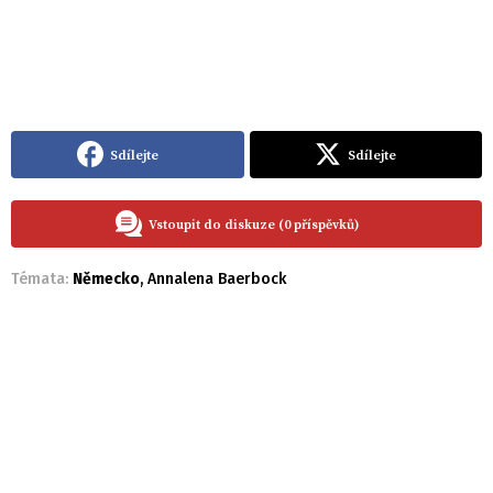
Sdílejte
Sdílejte
Vstoupit do diskuze (0 příspěvků)
Témata:
Německo
,
Annalena Baerbock