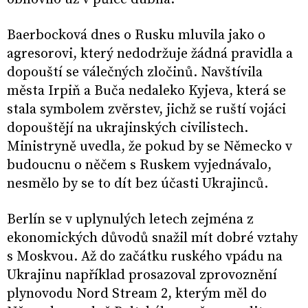
Baerbocková dnes o Rusku mluvila jako o
agresorovi, který nedodržuje žádná pravidla a
dopouští se válečných zločinů. Navštívila
města Irpiň a Buča nedaleko Kyjeva, která se
stala symbolem zvěrstev, jichž se ruští vojáci
dopouštějí na ukrajinských civilistech.
Ministryně uvedla, že pokud by se Německo v
budoucnu o něčem s Ruskem vyjednávalo,
nesmělo by se to dít bez účasti Ukrajinců.
Berlín se v uplynulých letech zejména z
ekonomických důvodů snažil mít dobré vztahy
s Moskvou. Až do začátku ruského vpádu na
Ukrajinu například prosazoval zprovoznění
plynovodu Nord Stream 2, kterým měl do