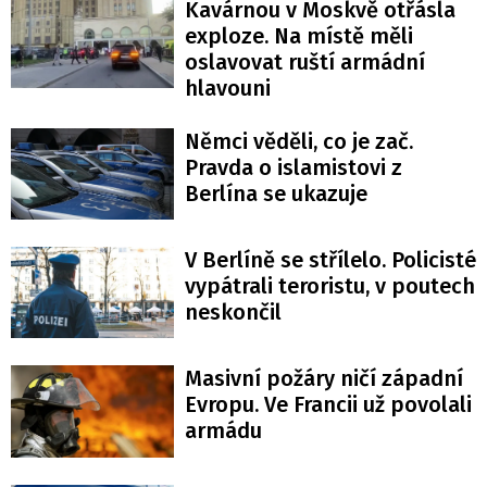
Kavárnou v Moskvě otřásla
exploze. Na místě měli
oslavovat ruští armádní
hlavouni
Němci věděli, co je zač.
Pravda o islamistovi z
Berlína se ukazuje
V Berlíně se střílelo. Policisté
vypátrali teroristu, v poutech
neskončil
Masivní požáry ničí západní
Evropu. Ve Francii už povolali
armádu