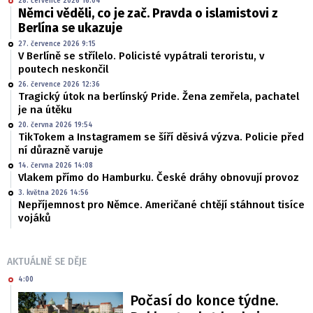
28. července 2026 16:04
Němci věděli, co je zač. Pravda o islamistovi z
Berlína se ukazuje
27. července 2026 9:15
V Berlíně se střílelo. Policisté vypátrali teroristu, v
poutech neskončil
26. července 2026 12:36
Tragický útok na berlínský Pride. Žena zemřela, pachatel
je na útěku
20. června 2026 19:54
TikTokem a Instagramem se šíří děsivá výzva. Policie před
ní důrazně varuje
14. června 2026 14:08
Vlakem přímo do Hamburku. České dráhy obnovují provoz
3. května 2026 14:56
Nepříjemnost pro Němce. Američané chtějí stáhnout tisíce
vojáků
AKTUÁLNĚ SE DĚJE
4:00
Počasí do konce týdne.