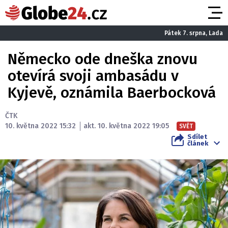
Pátek 7. srpna, Lada
Německo ode dneška znovu
otevírá svoji ambasádu v
Kyjevě, oznámila Baerbocková
ČTK
10. května 2022 15:32
akt. 10. května 2022 19:05
SVĚT
Sdílet
článek