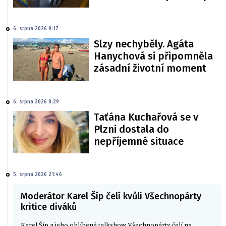
6. srpna 2026 9:17
Slzy nechyběly. Agáta
Hanychová si připomněla
zásadní životní moment
6. srpna 2026 8:29
Taťána Kuchařová se v
Plzni dostala do
nepříjemné situace
5. srpna 2026 21:46
Moderátor Karel Šíp čelí kvůli Všechnopárty
kritice diváků
Karel Šíp a jeho oblíbená talkshow Všechnopárty čelí na