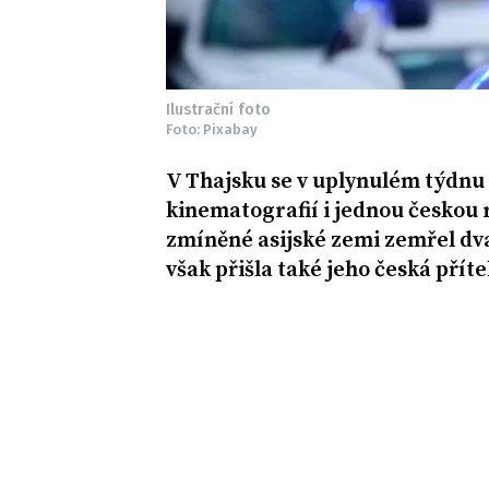
Ilustrační foto
Foto: Pixabay
V Thajsku se v uplynulém týdnu s
kinematografií i jednou českou 
zmíněné asijské zemi zemřel dva
však přišla také jeho česká přít