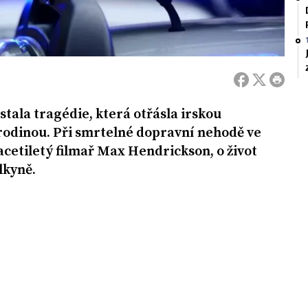
tala tragédie, která otřásla irskou
rodinou. Při smrtelné dopravní nehodě ve
cetiletý filmař Max Hendrickson, o život
elkyně.