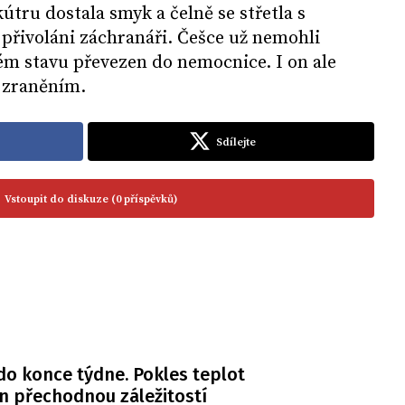
útru dostala smyk a čelně se střetla s
přivoláni záchranáři. Češce už nemohli
kém stavu převezen do nemocnice. I on ale
 zraněním.
Sdílejte
Vstoupit do diskuze (0 příspěvků)
do konce týdne. Pokles teplot
n přechodnou záležitostí