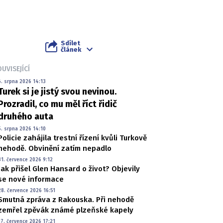
Sdílet
článek
UVISEJÍCÍ
6. srpna 2026 14:13
Turek si je jistý svou nevinou.
Prozradil, co mu měl říct řidič
druhého auta
5. srpna 2026 14:10
Policie zahájila trestní řízení kvůli Turkově
nehodě. Obvinění zatím nepadlo
31. července 2026 9:12
Jak přišel Glen Hansard o život? Objevily
se nové informace
28. července 2026 16:51
Smutná zpráva z Rakouska. Při nehodě
zemřel zpěvák známé plzeňské kapely
17. července 2026 17:21