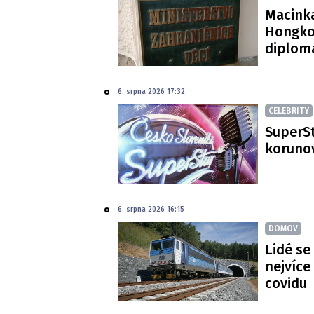
Macinka
Hongko
diploma
6. srpna 2026 17:32
CELEBRITY
SuperSt
korunov
6. srpna 2026 16:15
DOMOV
Lidé se
nejvíce
covidu