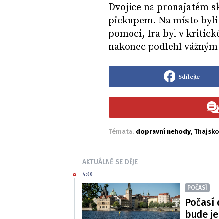
Dvojice na pronajatém sk
pickupem. Na místo byli 
pomoci, Ira byl v kritic
nakonec podlehl vážným
Sdílejte
Témata:
dopravní nehody
,
Thajsko
AKTUÁLNĚ SE DĚJE
4:00
POČASÍ
Počasí 
bude je