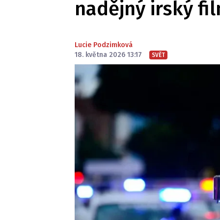
nadějný irský fi
Lucie Podzimková
18. května 2026 13:17
SVĚT