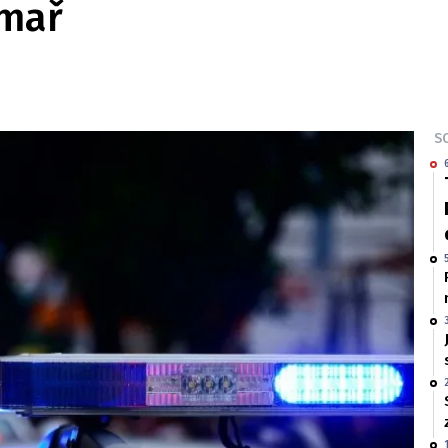
lmař
SO