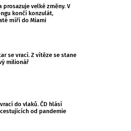
 prosazuje velké změny. V
ngu končí konzulát,
té míří do Miami
ar se vrací. Z vítěze se stane
ý milionář
 vrací do vlaků. ČD hlásí
 cestujících od pandemie