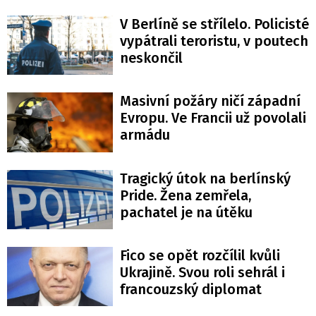
V Berlíně se střílelo. Policisté
vypátrali teroristu, v poutech
neskončil
Masivní požáry ničí západní
Evropu. Ve Francii už povolali
armádu
Tragický útok na berlínský
Pride. Žena zemřela,
pachatel je na útěku
Fico se opět rozčílil kvůli
Ukrajině. Svou roli sehrál i
francouzský diplomat