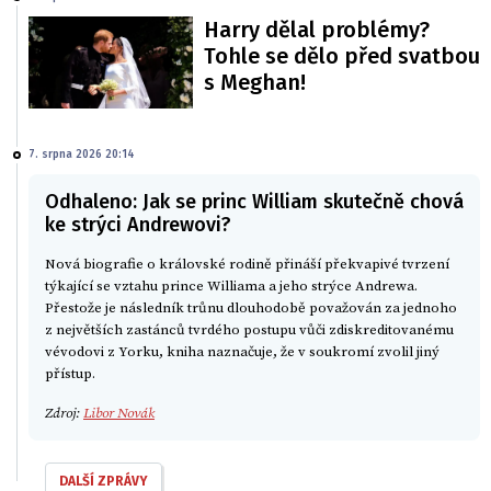
Harry dělal problémy?
Tohle se dělo před svatbou
s Meghan!
7. srpna 2026 20:14
Odhaleno: Jak se princ William skutečně chová
ke strýci Andrewovi?
Nová biografie o královské rodině přináší překvapivé tvrzení
týkající se vztahu prince Williama a jeho strýce Andrewa.
Přestože je následník trůnu dlouhodobě považován za jednoho
z největších zastánců tvrdého postupu vůči zdiskreditovanému
vévodovi z Yorku, kniha naznačuje, že v soukromí zvolil jiný
přístup.
Zdroj:
Libor Novák
DALŠÍ ZPRÁVY