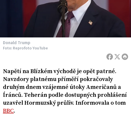
Donald Trump
Foto: Reprofoto YouTube
Napětí na Blízkém východě je opět patrné.
Navzdory platnému příměří pokračovaly
druhým dnem vzájemné útoky Američanů a
Íránců. Teherán podle dostupných prohlášení
uzavřel Hormuzský průliv. Informovala o tom
BBC
.