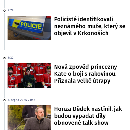
9:28
Policisté identifikovali
neznámého muže, který se
objevil v Krkonoších
8:32
Nová zpověď princezny
Kate o boji s rakovinou.
Přiznala velké útrapy
8. srpna 2026 21:53
Honza Dědek nastínil, jak
budou vypadat díly
obnovené talk show