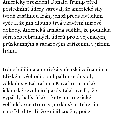
Americký prezident Donald Trump před
posledními údery varoval, že americké síly
tvrdě zasáhnou Írán, jehož představitelům
vyčetl, že jim dlouho trvá uzavření mírové
dohody. Americká armáda sdělila, že podnikla
sérii sebeobranných úderů proti vojenským,
průzkumným a radarovým zařízením v jižním
Íránu.
Íránci cílili na americká vojenská zařízení na
Blízkém východě, pod palbu se dostaly
základny v Bahrajnu a Kuvajtu. Íránské
islámské revoluční gardy také uvedly, že
vypálily balistické rakety na americké
velitelské centrum v Jordánsku. Teherán
například tvrdí, že zničil značný počet