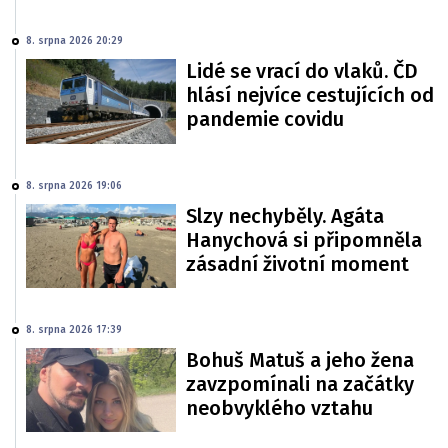
8. srpna 2026 20:29
Lidé se vrací do vlaků. ČD
hlásí nejvíce cestujících od
pandemie covidu
8. srpna 2026 19:06
Slzy nechyběly. Agáta
Hanychová si připomněla
zásadní životní moment
8. srpna 2026 17:39
Bohuš Matuš a jeho žena
zavzpomínali na začátky
neobvyklého vztahu