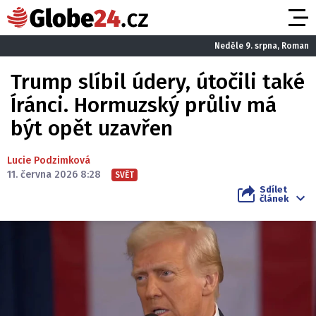
Neděle 9. srpna, Roman
Trump slíbil údery, útočili také
Íránci. Hormuzský průliv má
být opět uzavřen
Lucie Podzimková
11. června 2026 8:28
SVĚT
Sdílet
článek