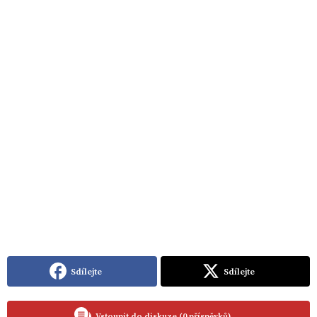
Sdílejte
Sdílejte
Vstoupit do diskuze (0 příspěvků)