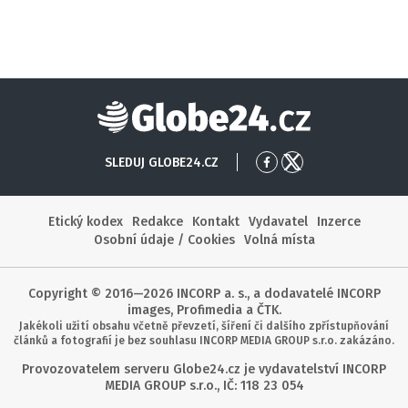
Globe24
SLEDUJ GLOBE24.CZ
Přejít
Přejít
na
na
Facebook
X
Etický kodex
Redakce
Kontakt
Vydavatel
Inzerce
Osobní údaje / Cookies
Volná místa
Copyright © 2016—2026 INCORP a. s., a dodavatelé INCORP
images, Profimedia a ČTK.
Jakékoli užití obsahu včetně převzetí, šíření či dalšího zpřístupňování
článků a fotografií je bez souhlasu INCORP MEDIA GROUP s.r.o. zakázáno.
Provozovatelem serveru Globe24.cz je vydavatelství INCORP
MEDIA GROUP s.r.o., IČ: 118 23 054