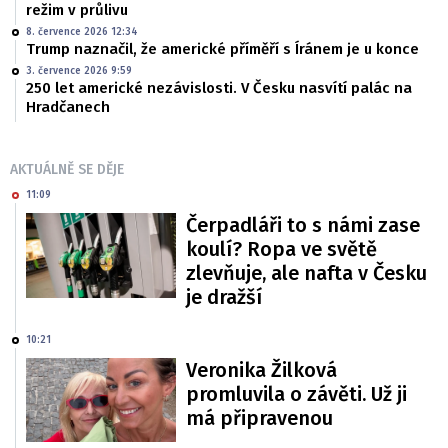
režim v průlivu
8. července 2026 12:34
Trump naznačil, že americké příměří s Íránem je u konce
3. července 2026 9:59
250 let americké nezávislosti. V Česku nasvítí palác na
Hradčanech
AKTUÁLNĚ SE DĚJE
11:09
Čerpadláři to s námi zase
koulí? Ropa ve světě
zlevňuje, ale nafta v Česku
je dražší
10:21
Veronika Žilková
promluvila o závěti. Už ji
má připravenou