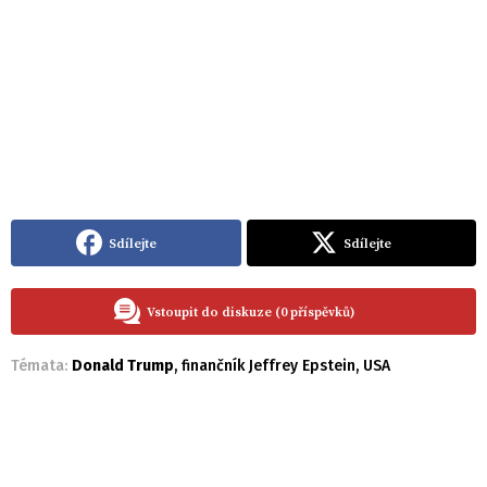
Sdílejte
Sdílejte
Vstoupit do diskuze (0 příspěvků)
Témata:
Donald Trump
,
finančník Jeffrey Epstein
,
USA