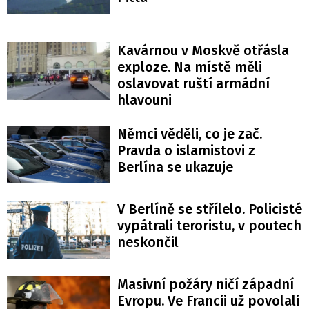
Kavárnou v Moskvě otřásla
exploze. Na místě měli
oslavovat ruští armádní
hlavouni
Němci věděli, co je zač.
Pravda o islamistovi z
Berlína se ukazuje
V Berlíně se střílelo. Policisté
vypátrali teroristu, v poutech
neskončil
Masivní požáry ničí západní
Evropu. Ve Francii už povolali