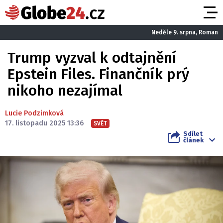
Neděle 9. srpna, Roman
Trump vyzval k odtajnění
Epstein Files. Finančník prý
nikoho nezajímal
Lucie Podzimková
17. listopadu 2025 13:36
SVĚT
Sdílet
článek