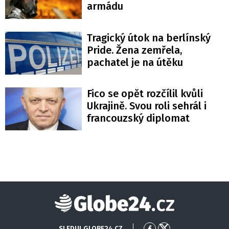
armádu
Tragický útok na berlínský
Pride. Žena zemřela,
pachatel je na útěku
Fico se opět rozčílil kvůli
Ukrajině. Svou roli sehrál i
francouzský diplomat
Globe24
SLEDUJ GLOBE24.CZ