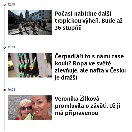
12:15
Počasí nabídne další
tropickou výheň. Bude až
36 stupňů
11:09
Čerpadláři to s námi zase
koulí? Ropa ve světě
zlevňuje, ale nafta v Česku
je dražší
10:21
Veronika Žilková
promluvila o závěti. Už ji
má připravenou