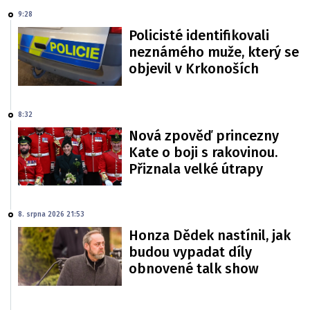
9:28
Policisté identifikovali
neznámého muže, který se
objevil v Krkonoších
8:32
Nová zpověď princezny
Kate o boji s rakovinou.
Přiznala velké útrapy
8. srpna 2026 21:53
Honza Dědek nastínil, jak
budou vypadat díly
obnovené talk show