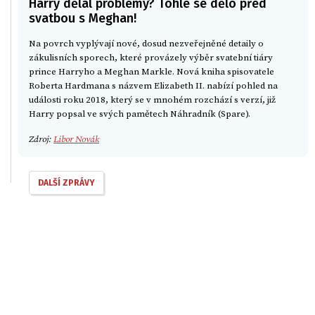
Harry dělal problémy? Tohle se dělo před
svatbou s Meghan!
Na povrch vyplývají nové, dosud nezveřejněné detaily o
zákulisních sporech, které provázely výběr svatební tiáry
prince Harryho a Meghan Markle. Nová kniha spisovatele
Roberta Hardmana s názvem Elizabeth II. nabízí pohled na
události roku 2018, který se v mnohém rozchází s verzí, již
Harry popsal ve svých pamětech Náhradník (Spare).
Zdroj:
Libor Novák
DALŠÍ ZPRÁVY