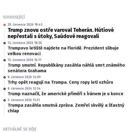
SOUVISEJÍCÍ
25. července 2026 18:43
Trump znovu ostře varoval Teherán. Hútíové
nepřestali s útoky, Saúdové reagovali
12. července 2026 18:36
Trumpovo letiště najdete na Floridě. Prezident slibuje
velkou renovaci
12. července 2026 16:17
Trump smutní. Republikány zasáhla náhlá smrt známého
senátora Grahama
8. července 2026 14:09
Trhy opět reagují na Trumpa. Ceny ropy letí vzhůru
8. července 2026 12:34
Trump naznačil, že americké příměří s Íránem je u konce
3. července 2026 11:31
Trumpa zasáhla smutná zpráva. Zemřel skvělý a šťastný
chlap
AKTUÁLNĚ SE DĚJE