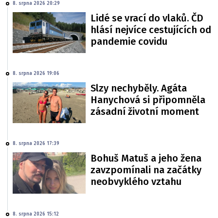
8. srpna 2026 20:29
Lidé se vrací do vlaků. ČD
hlásí nejvíce cestujících od
pandemie covidu
8. srpna 2026 19:06
Slzy nechyběly. Agáta
Hanychová si připomněla
zásadní životní moment
8. srpna 2026 17:39
Bohuš Matuš a jeho žena
zavzpomínali na začátky
neobvyklého vztahu
8. srpna 2026 15:12