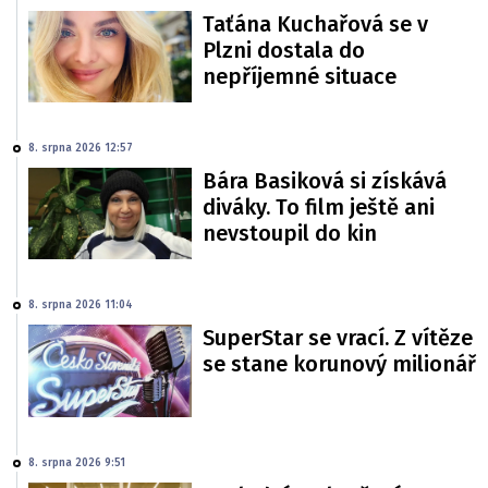
Taťána Kuchařová se v
Plzni dostala do
nepříjemné situace
8. srpna 2026 12:57
Bára Basiková si získává
diváky. To film ještě ani
nevstoupil do kin
8. srpna 2026 11:04
SuperStar se vrací. Z vítěze
se stane korunový milionář
8. srpna 2026 9:51