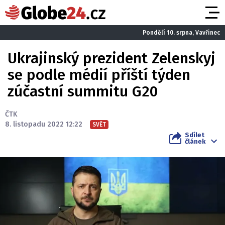
Pondělí 10. srpna, Vavřinec
Ukrajinský prezident Zelenskyj
se podle médií příští týden
zúčastní summitu G20
ČTK
8. listopadu 2022 12:22
SVĚT
Sdílet
článek