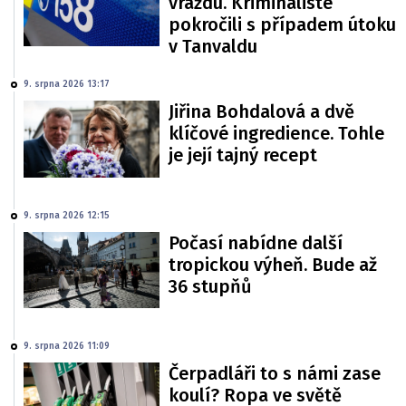
vraždu. Kriminalisté
pokročili s případem útoku
v Tanvaldu
9. srpna 2026 13:17
Jiřina Bohdalová a dvě
klíčové ingredience. Tohle
je její tajný recept
9. srpna 2026 12:15
Počasí nabídne další
tropickou výheň. Bude až
36 stupňů
9. srpna 2026 11:09
Čerpadláři to s námi zase
koulí? Ropa ve světě