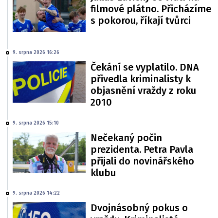
filmové plátno. Přicházíme
s pokorou, říkají tvůrci
9. srpna 2026 16:26
Čekání se vyplatilo. DNA
přivedla kriminalisty k
objasnění vraždy z roku
2010
9. srpna 2026 15:10
Nečekaný počin
prezidenta. Petra Pavla
přijali do novinářského
klubu
9. srpna 2026 14:22
Dvojnásobný pokus o