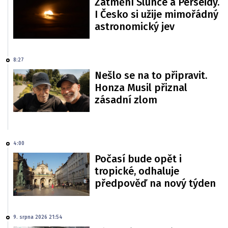
Zatmění Slunce a Perseidy.
I Česko si užije mimořádný
astronomický jev
8:27
Nešlo se na to připravit.
Honza Musil přiznal
zásadní zlom
4:00
Počasí bude opět i
tropické, odhaluje
předpověď na nový týden
9. srpna 2026 21:54