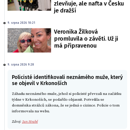
zlevňuje, ale nafta v Česku
je dražší
9. srpna 2026 10:21
Veronika Žilková
promluvila o závěti. Už ji
má připravenou
9. srpna 2026 9:28
Policisté identifikovali neznámého muže, který
se objevil v Krkonoších
Záhadu neznámého muže, jehož si policisté převzali na začátku
týdne v Krkonoších, se podařilo objasnit. Potvrdila se
domněnka strážců zákona, že se jedná o cizince. Policie o tom
informovala na webu.
Zdroj:
Jan Hrabě