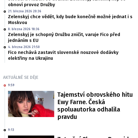
obnoví provoz Družby
21. března 2026 20:36
Zelenskyj chce vědět, kdy bude konečně možné jednat i s
Moskvou
8. března 2026 18:36
Zelenskyj je schopný Družbu zničit, varuje Fico před
jednáním s EU
4. března 2026 21:50
Fico nechává zastavit slovenské nouzové dodávky
elektřiny na Ukrajinu
AKTUÁLNĚ SE DĚJE
9:59
Tajemství obrovského hitu
Ewy Farne. Česká
spoluautorka odhalila
pravdu
9:13