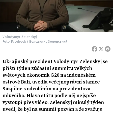
Volodymyr Zelenskyj
Foto: Facebook / Володимир Зеленський
Ukrajinský prezident Volodymyr Zelenskyj se
příští týden zúčastní summitu velkých
světových ekonomik G20 na indonéském
ostrově Bali, uvedla veřejnoprávní stanice
Suspilne s odvoláním na prezidentova
mluvčího. Hlava státu podle něj nejspíše
vystoupí přes video. Zelenskyj minulý týden
uvedl, že byl na summit pozván a že zvažuje