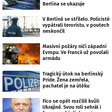
Berlína se ukazuje
V Berlíně se střílelo. Policisté
vypátrali teroristu, v poutech
neskončil
Masivní požáry ničí západní
Evropu. Ve Francii už povolali
armádu
Tragický útok na berlínský
Pride. Žena zemřela,
pachatel je na útěku
Fico se opět rozčílil kvůli
Ukrajině. Svou roli sehrál i