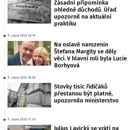
Zásadní připomínka
ohledně důchodů. Úřad
upozornil na aktuální
praktiku
9. srpna 2026 20:19
Na oslavě narozenin
Štefana Margity se děly
věci. V hlavní roli byla Lucie
Borhyová
9. srpna 2026 18:58
Stovky tisíc řidičáků
přestanou být platné,
upozornilo ministerstvo
9. srpna 2026 17:43
Julius Lavický se vrátí na