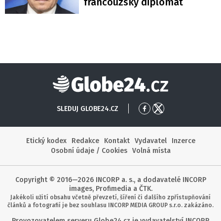
francouzský diplomat
Globe24
SLEDUJ GLOBE24.CZ
Přejít
Přejít
na
na
Facebook
X
Etický kodex
Redakce
Kontakt
Vydavatel
Inzerce
Osobní údaje / Cookies
Volná místa
Copyright © 2016—2026 INCORP a. s., a dodavatelé INCORP
images, Profimedia a ČTK.
Jakékoli užití obsahu včetně převzetí, šíření či dalšího zpřístupňování
článků a fotografií je bez souhlasu INCORP MEDIA GROUP s.r.o. zakázáno.
Provozovatelem serveru Globe24.cz je vydavatelství INCORP