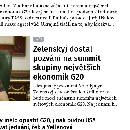
ident Vladimir Putin se zúčastní summitu největších
ekonomik G20, který se má konat na podzim v Indonésii.
tury TASS to dnes uvedl Putinův poradce Jurij Ušakov.
i ruské agresi vůči Ukrajině tlačil na to, aby Moskva
o skupiny vyloučena. Není zatím jasné, zda půjde o
sobní účast či zda vystoupí prostřednictvím
SVĚT
ní.
Zelenskyj dostal
pozvání na summit
skupiny největších
ekonomik G20
Ukrajinský prezident Volodymyr
Zelenskyj se v závěru letošního roku
bude moci zúčastnit summitu největších
světových ekonomik G20. Na jednání ho
pozval indonéský prezident Joko
Widodo, který aktuálně G20 předsedá.
y mělo opustit G20, jinak budou USA
"Vážím si pozvání na summit G20,"
at jednání, řekla Yellenová
napsal Zelenskyj na twitteru. Upřesnil, že