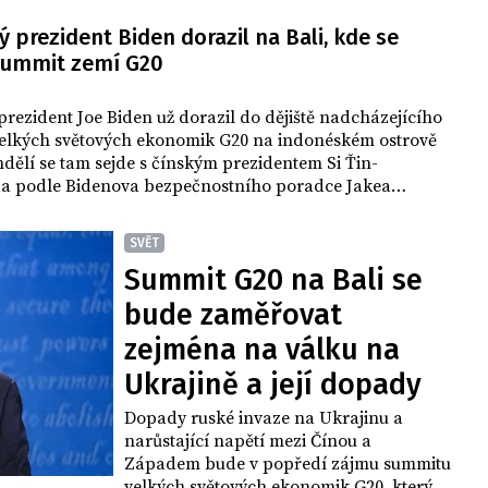
 prezident Biden dorazil na Bali, kde se
summit zemí G20
rezident Joe Biden už dorazil do dějiště nadcházejícího
elkých světových ekonomik G20 na indonéském ostrově
ndělí se tam sejde s čínským prezidentem Si Ťin-
a podle Bidenova bezpečnostního poradce Jakea
 čeká šéfa Bílého domu několikahodinové jednání, během
být "zcela otevřený a upřímný".
SVĚT
Summit G20 na Bali se
bude zaměřovat
zejména na válku na
Ukrajině a její dopady
Dopady ruské invaze na Ukrajinu a
narůstající napětí mezi Čínou a
Západem bude v popředí zájmu summitu
velkých světových ekonomik G20, který