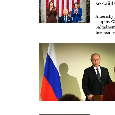
se saúd
SVĚT
Americký 
skupiny 
Salmánem.
bezpečnost
mezi Rijá
Indonésii.