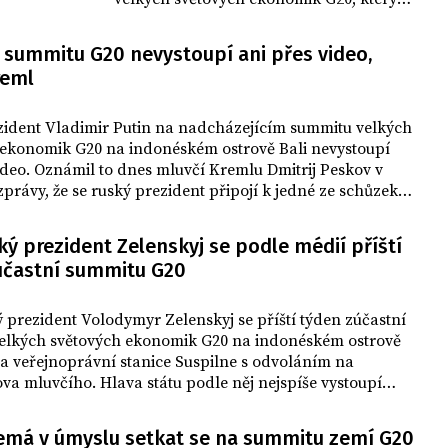
začíná v úterý na indonéském ostrově
Bali. Pozornost bude upřena také na
a summitu G20 nevystoupí ani přes video,
první osobní setkání amerického
reml
prezidenta Joea Bidena a jeho čínského
protějšku Si Ťin-pchinga od té doby, co
se Biden stal prezidentem.
zident Vladimir Putin na nadcházejícím summitu velkých
 ekonomik G20 na indonéském ostrově Bali nevystoupí
ideo. Oznámil to dnes mluvčí Kremlu Dmitrij Peskov v
zprávy, že se ruský prezident připojí k jedné ze schůzek
nebo předem nahraje proslov.
ký prezident Zelenskyj se podle médií příští
účastní summitu G20
 prezident Volodymyr Zelenskyj se příští týden zúčastní
elkých světových ekonomik G20 na indonéském ostrově
la veřejnoprávní stanice Suspilne s odvoláním na
va mluvčího. Hlava státu podle něj nejspíše vystoupí
. Zelenskyj minulý týden uvedl, že byl na summit pozván
je účast pouze v případě, že na schůzce nebude přítomen
emá v úmyslu setkat se na summitu zemí G20
 protějšek Vladimir Putin.