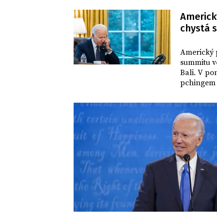
Americký
chystá 
SVĚT
Americký p
summitu v
Bali. V po
pchingem 
Sullivana
nějž chce 