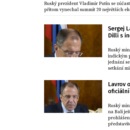
Ruský prezident Vladimir Putin se zúčast
přitom vynechal summit 20 největších eko
Sergej L
Dillí s 
SVĚT
Ruský mini
indickým 
jednání se
setkání mi
agentura R
Lavrov o
oficiál
SVĚT
Ruský mini
na Bali je
prohlášen
představit