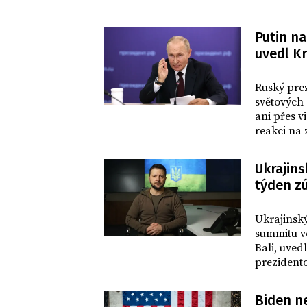
Putin n
uvedl K
SVĚT
Ruský pre
světových
ani přes v
reakci na 
na dálku 
Ukrajins
týden z
SVĚT
Ukrajinský
summitu v
Bali, uved
prezidento
přes video
a že zvažu
Biden n
jeho ruský