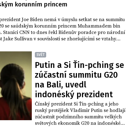
ským korunním princem
prezident Joe Biden nemá v úmyslu setkat se na summitu
G20 se saúdským korunním princem Muhammadem bin
 Stanici CNN to dnes řekl Bidenův poradce pro národní
 Jake Sullivan v souvislosti se zhoršujícími se vztahy
dem a Washingtonem. Summit se v listopadu koná v
SVĚT
Putin a Si Ťin-pching se
zúčastní summitu G20
na Bali, uvedl
indonéský prezident
Čínský prezident Si Ťin-pching a jeho
ruský protějšek Vladimir Putin se hodlají
zúčastnit podzimního summitu velkých
světových ekonomik G20 na indonéském
ostrově Bali. Agentuře Bloomberg to řekl
indonéský prezident Joko Widodo.