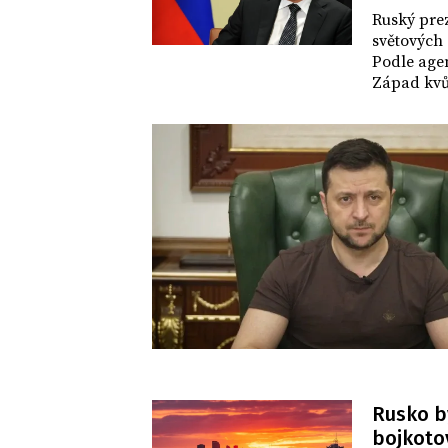
SVĚT
Ruský prez
světových 
Podle agen
Západ kvůl
byla z tét
Putinovu o
videospoje
Rusko b
bojkotov