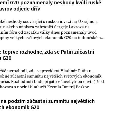
zemí G20 poznamenaly neshody kvůli ruské
Mnohé západní země v čele se
Lavrov odjede dřív
Spojenými státy usilují o to, aby
Indonésie, která letos skupině předsedá,
Rusko ze zasedání vyloučila kvůli jeho
ké neshody související s ruskou invazí na Ukrajinu a
invazi na Ukrajinu.
t ruského ministra zahraničí Sergeje Lavrova na
ním fóru od začátku války dnes poznamenaly úvod
upiny velkých světových ekonomik G20 na indonéském
li. Část členů skupiny odsoudila ruskou invazi na
a vyzvala k okamžitému ukončení války, uvedla podle
 teprve rozhodne, zda se Putin zúčastní
éfka indonéské diplomacie Retno Marsudiová.
u G20
eště nerozhodl, zda se prezident Vladimir Putin na
obně zúčastní summitu největších světových ekonomik
nésii. Rozhodnutí bude přijato v "nezbytnou chvíli", řekl
hovoru s novináři mluvčí Kremlu Dmitrij Peskov.
e na podzim zúčastní summitu největších
ch ekonomik G20