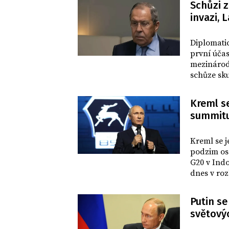
Schůzi 
invazi, 
SVĚT
Diplomatic
první účas
mezinárod
schůze sk
ostrově Ba
Ukrajinu 
Kreml se
Reuters š
summit
SVĚT
Kreml se j
podzim os
G20 v Indo
dnes v roz
Putin s
světový