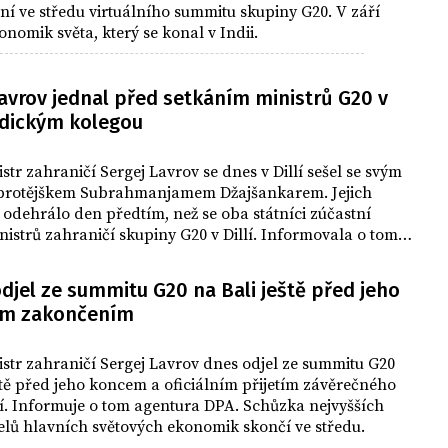
ní ve středu virtuálního summitu skupiny G20. V září
nomik světa, který se konal v Indii.
avrov jednal před setkáním ministrů G20 v
indickým kolegou
str zahraničí Sergej Lavrov se dnes v Dillí sešel se svým
protějškem Subrahmanjamem Džajšankarem. Jejich
 odehrálo den předtím, než se oba státníci zúčastní
nistrů zahraničí skupiny G20 v Dillí. Informovala o tom
euters.
djel ze summitu G20 na Bali ještě před jeho
ním zakončením
str zahraničí Sergej Lavrov dnes odjel ze summitu G20
ště před jeho koncem a oficiálním přijetím závěrečného
í. Informuje o tom agentura DPA. Schůzka nejvyšších
elů hlavních světových ekonomik skončí ve středu.