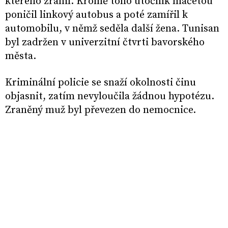
kterého zranil. Kromě toho útočník mačetou
poničil linkový autobus a poté zamířil k
automobilu, v němž seděla další žena. Tunisan
byl zadržen v univerzitní čtvrti bavorského
města.
Kriminální policie se snaží okolnosti činu
objasnit, zatím nevyloučila žádnou hypotézu.
Zraněný muž byl převezen do nemocnice.