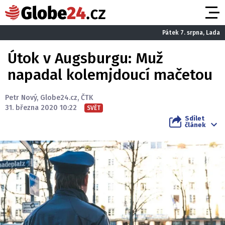
Pátek 7. srpna, Lada
Útok v Augsburgu: Muž
napadal kolemjdoucí mačetou
Petr Nový
,
Globe24.cz
,
ČTK
31. března 2020 10:22
SVĚT
Sdílet
článek