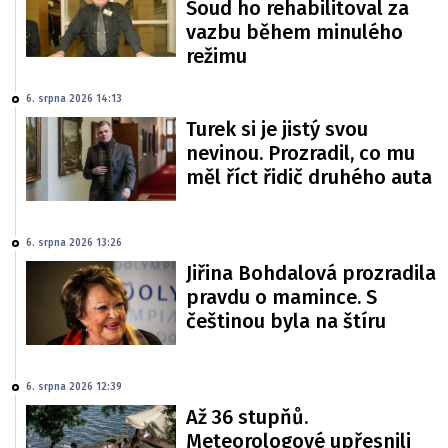
Soud ho rehabilitoval za
vazbu během minulého
režimu
6. srpna 2026 14:13
Turek si je jistý svou
nevinou. Prozradil, co mu
měl říct řidič druhého auta
6. srpna 2026 13:26
Jiřina Bohdalová prozradila
pravdu o mamince. S
češtinou byla na štíru
6. srpna 2026 12:39
Až 36 stupňů.
Meteorologové upřesnili