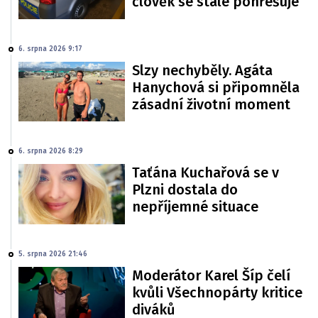
člověk se stále pohřešuje
6. srpna 2026 9:17
Slzy nechyběly. Agáta
Hanychová si připomněla
zásadní životní moment
6. srpna 2026 8:29
Taťána Kuchařová se v
Plzni dostala do
nepříjemné situace
5. srpna 2026 21:46
Moderátor Karel Šíp čelí
kvůli Všechnopárty kritice
diváků