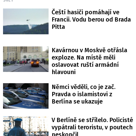
SVĚT
Čeští hasiči pomáhají ve
Francii. Vodu berou od Brada
Pitta
Kavárnou v Moskvě otřásla
exploze. Na místě měli
oslavovat ruští armádní
hlavouni
Němci věděli, co je zač.
Pravda o islamistovi z
Berlína se ukazuje
V Berlíně se střílelo. Policisté
vypátrali teroristu, v poutech
neskončil