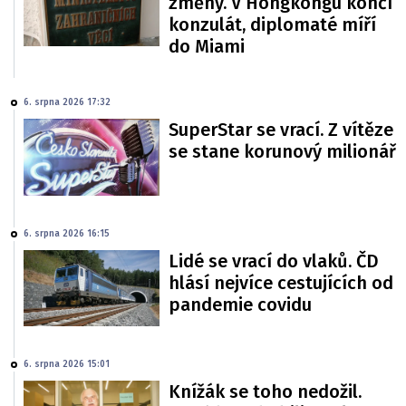
změny. V Hongkongu končí
konzulát, diplomaté míří
do Miami
6. srpna 2026 17:32
SuperStar se vrací. Z vítěze
se stane korunový milionář
6. srpna 2026 16:15
Lidé se vrací do vlaků. ČD
hlásí nejvíce cestujících od
pandemie covidu
6. srpna 2026 15:01
Knížák se toho nedožil.