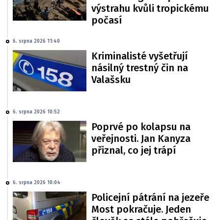
výstrahu kvůli tropickému
počasí
6. srpna 2026 11:40
Kriminalisté vyšetřují
násilný trestný čin na
Valašsku
6. srpna 2026 10:52
Poprvé po kolapsu na
veřejnosti. Jan Kanyza
přiznal, co jej trápí
6. srpna 2026 10:04
Policejní pátrání na jezeře
Most pokračuje. Jeden