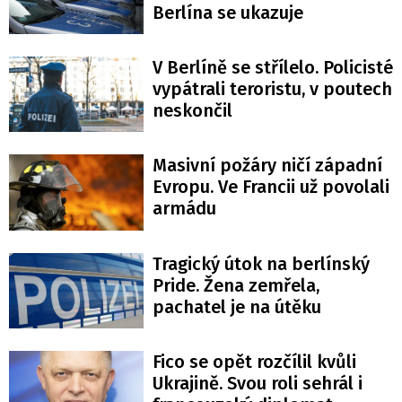
Berlína se ukazuje
V Berlíně se střílelo. Policisté
vypátrali teroristu, v poutech
neskončil
Masivní požáry ničí západní
Evropu. Ve Francii už povolali
armádu
Tragický útok na berlínský
Pride. Žena zemřela,
pachatel je na útěku
Fico se opět rozčílil kvůli
Ukrajině. Svou roli sehrál i