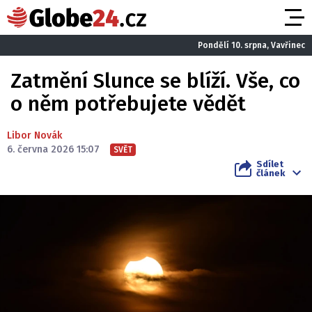
Pondělí 10. srpna, Vavřinec
Zatmění Slunce se blíží. Vše, co
o něm potřebujete vědět
Libor Novák
6. června 2026 15:07
SVĚT
Sdílet
článek