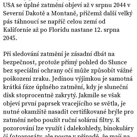
USA se úplné zatmění objeví až v srpnu 2044 v
Severní Dakotě a Montaně, přičemž další velký
pás táhnoucí se napříč celou zemí od
Kalifornie až po Floridu nastane 12. srpna
2045.
Při sledování zatmění je zásadní dbát na
bezpečnost, protože přímý pohled do Slunce
bez speciální ochrany očí může způsobit vážné
poškození zraku. Jedinou výjimkou je samotná
krátká fáze úplného zatmění, kdy je sluneční
disk stoprocentně zakrytý. Jakmile se však
objeví první paprsek vracejícího se světla, je
nutné okamžitě nasadit certifikované brýle pro
zatmění nebo použít ruční solární filtry. K
pozorování lze využít i dalekohledy, binokuláry
či fotoaparáty, ale pouze v případě, že mají na