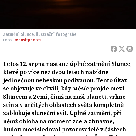
Zatmění Slunce, ilustrační fotografie.
Foto:
Depositphotos
Letos 12. srpna nastane úplné zatmění Slunce,
které po více než dvou letech nabídne
jedinečnou nebeskou podívanou. Tento úkaz
se objevuje ve chvíli, kdy Měsíc projde mezi
Sluncem a Zemí, čímž na naši planetu vrhne
stín a v určitých oblastech světa kompletně
zablokuje sluneční svit. Úplné zatmění, při
němž obloha na moment zcela ztmavne,
budou moci sledovat pozorovatelé v částech