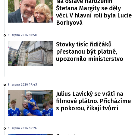
Na oslavě narozenin
Štefana Margity se děly
věci. V hlavní roli byla Lucie
Borhyová
9. srpna 2026 18:58
Stovky tisíc řidičáků
přestanou být platné,
upozornilo ministerstvo
9. srpna 2026 17:43
Julius Lavický se vrátí na
filmové plátno. Přicházíme
s pokorou, říkají tvůrci
9. srpna 2026 16:26