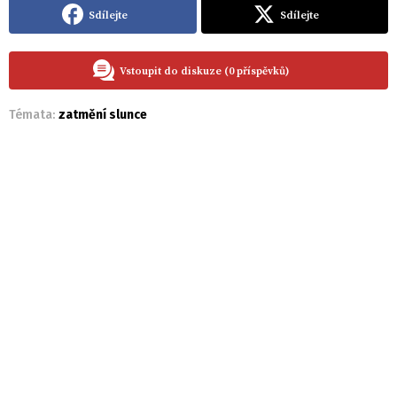
Sdílejte
Sdílejte
Vstoupit do diskuze (0 příspěvků)
Témata:
zatmění slunce