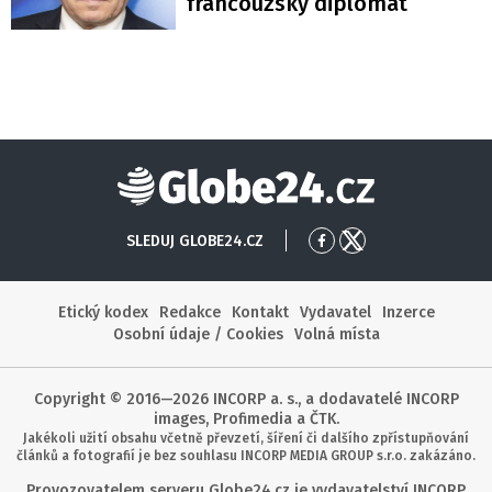
francouzský diplomat
Globe24
SLEDUJ GLOBE24.CZ
Přejít
Přejít
na
na
Facebook
X
Etický kodex
Redakce
Kontakt
Vydavatel
Inzerce
Osobní údaje / Cookies
Volná místa
Copyright © 2016—2026 INCORP a. s., a dodavatelé INCORP
images, Profimedia a ČTK.
Jakékoli užití obsahu včetně převzetí, šíření či dalšího zpřístupňování
článků a fotografií je bez souhlasu INCORP MEDIA GROUP s.r.o. zakázáno.
Provozovatelem serveru Globe24.cz je vydavatelství INCORP