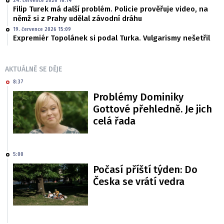
24. července 2026 16:14
Filip Turek má další problém. Policie prověřuje video, na
němž si z Prahy udělal závodní dráhu
19. července 2026 15:09
Expremiér Topolánek si podal Turka. Vulgarismy nešetřil
AKTUÁLNĚ SE DĚJE
8:37
Problémy Dominiky
Gottové přehledně. Je jich
celá řada
5:00
Počasí příští týden: Do
Česka se vrátí vedra