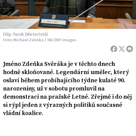
Filip Turek (Motoristé)
Foto: Michael Zelinka / INCORP images
Jméno Zdeňka Svěráka je v těchto dnech
hodně skloňované. Legendární umělec, který
oslaví během probíhajícího týdne kulaté 90.
narozeniny, už v sobotu promluvil na
demonstraci na pražské Letné. Zřejmě i do něj
si rýpl jeden z výrazných politiků současné
vládní koalice.