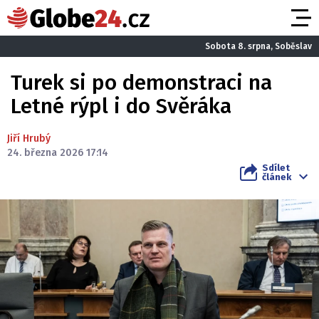
Sobota 8. srpna, Soběslav
Turek si po demonstraci na
Letné rýpl i do Svěráka
Jiří Hrubý
24. března 2026 17:14
Sdílet
článek