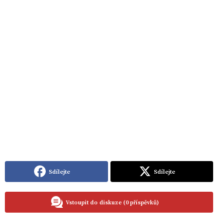
Sdílejte
Sdílejte
Vstoupit do diskuze (0 příspěvků)