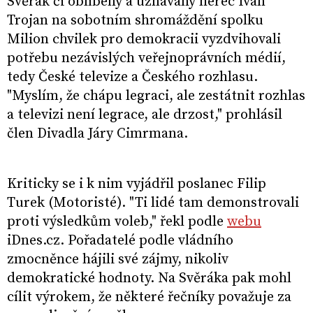
Svěrák či oblíbený a uznávaný herec Ivan
Trojan na sobotním shromáždění spolku
Milion chvilek pro demokracii vyzdvihovali
potřebu nezávislých veřejnoprávních médií,
tedy České televize a Českého rozhlasu.
"Myslím, že chápu legraci, ale zestátnit rozhlas
a televizi není legrace, ale drzost," prohlásil
člen Divadla Járy Cimrmana.
Kriticky se i k nim vyjádřil poslanec Filip
Turek (Motoristé). "Ti lidé tam demonstrovali
proti výsledkům voleb," řekl podle
webu
iDnes.cz. Pořadatelé podle vládního
zmocněnce hájili své zájmy, nikoliv
demokratické hodnoty. Na Svěráka pak mohl
cílit výrokem, že některé řečníky považuje za