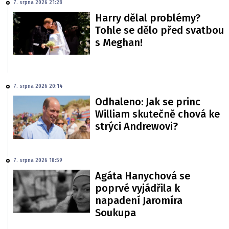
7. srpna 2026 21:28
Harry dělal problémy?
Tohle se dělo před svatbou
s Meghan!
7. srpna 2026 20:14
Odhaleno: Jak se princ
William skutečně chová ke
strýci Andrewovi?
7. srpna 2026 18:59
Agáta Hanychová se
poprvé vyjádřila k
napadení Jaromíra
Soukupa