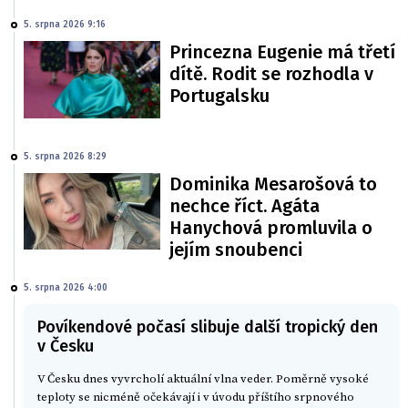
5. srpna 2026 9:16
Princezna Eugenie má třetí
dítě. Rodit se rozhodla v
Portugalsku
5. srpna 2026 8:29
Dominika Mesarošová to
nechce říct. Agáta
Hanychová promluvila o
jejím snoubenci
5. srpna 2026 4:00
Povíkendové počasí slibuje další tropický den
v Česku
V Česku dnes vyvrcholí aktuální vlna veder. Poměrně vysoké
teploty se nicméně očekávají i v úvodu příštího srpnového