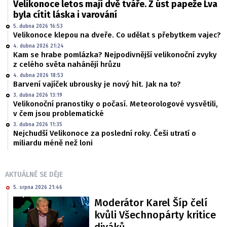
Velikonoce letos mají dvě tváře. Z úst papeže Lva
byla cítit láska i varování
5. dubna 2026 16:53
Velikonoce klepou na dveře. Co udělat s přebytkem vajec?
4. dubna 2026 21:24
Kam se hrabe pomlázka? Nejpodivnější velikonoční zvyky
z celého světa nahánějí hrůzu
4. dubna 2026 18:53
Barvení vajíček ubrousky je nový hit. Jak na to?
3. dubna 2026 13:19
Velikonoční pranostiky o počasí. Meteorologové vysvětili,
v čem jsou problematické
3. dubna 2026 11:35
Nejchudší Velikonoce za poslední roky. Češi utratí o
miliardu méně než loni
AKTUÁLNĚ SE DĚJE
5. srpna 2026 21:46
Moderátor Karel Šíp čelí
kvůli Všechnopárty kritice