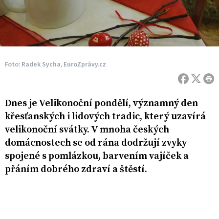
Foto: Radek Sycha, EuroZprávy.cz
Dnes je Velikonoční pondělí, významný den
křesťanských i lidových tradic, který uzavírá
velikonoční svátky. V mnoha českých
domácnostech se od rána dodržují zvyky
spojené s pomlázkou, barvením vajíček a
přáním dobrého zdraví a štěstí.