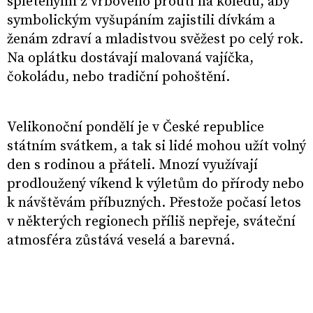
spletenými z vrbového proutí na koledu, aby
symbolickým vyšupáním zajistili dívkám a
ženám zdraví a mladistvou svěžest po celý rok.
Na oplátku dostávají malovaná vajíčka,
čokoládu, nebo tradiční pohoštění.
Velikonoční pondělí je v České republice
státním svátkem, a tak si lidé mohou užít volný
den s rodinou a přáteli. Mnozí využívají
prodloužený víkend k výletům do přírody nebo
k návštěvám příbuzných. Přestože počasí letos
v některých regionech příliš nepřeje, sváteční
atmosféra zůstává veselá a barevná.