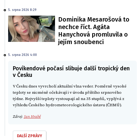
5. srpna 2026 8:29
Dominika Mesarošová to
nechce říct. Agáta
Hanychová promluvila o
jejím snoubenci
5. srpna 2026 4:00
Povíkendové počasí slibuje další tropický den
v Česku
V Česku dnes vyvrcholí aktuální vlna veder. Poměrně vysoké
teploty se nicméně očekávají i v úvodu příštího srpnového
týdne. Nejvyšší teploty vystoupají až na 35 stupňů, vyplývá z
výhledu Českého hydrometeorologického ústavu (ČHMÚ).
Zdroj:
Jan Hrabě
DALŠÍ ZPRÁVY