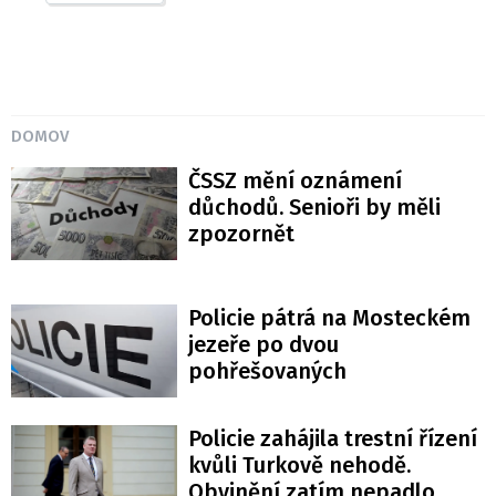
DOMOV
ČSSZ mění oznámení
důchodů. Senioři by měli
zpozornět
Policie pátrá na Mosteckém
jezeře po dvou
pohřešovaných
Policie zahájila trestní řízení
kvůli Turkově nehodě.
Obvinění zatím nepadlo