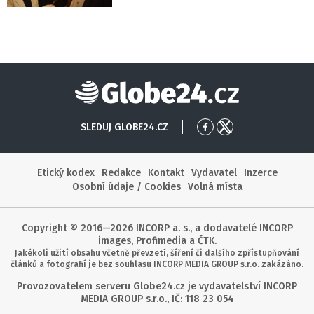
Globe24
SLEDUJ GLOBE24.CZ
Přejít
Přejít
na
na
Facebook
X
Etický kodex
Redakce
Kontakt
Vydavatel
Inzerce
Osobní údaje / Cookies
Volná místa
Copyright © 2016—2026 INCORP a. s., a dodavatelé INCORP
images, Profimedia a ČTK.
Jakékoli užití obsahu včetně převzetí, šíření či dalšího zpřístupňování
článků a fotografií je bez souhlasu INCORP MEDIA GROUP s.r.o. zakázáno.
Provozovatelem serveru Globe24.cz je vydavatelství INCORP
MEDIA GROUP s.r.o., IČ: 118 23 054