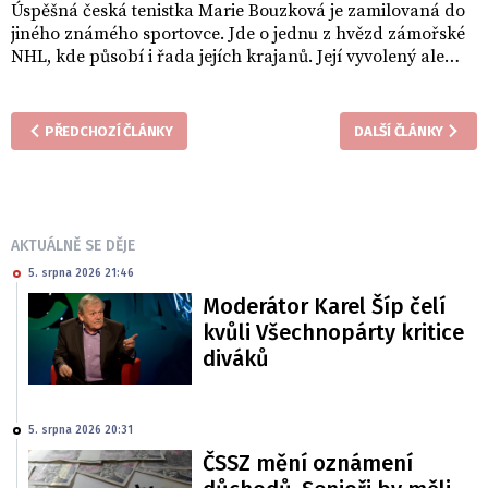
Úspěšná česká tenistka Marie Bouzková je zamilovaná do
jiného známého sportovce. Jde o jednu z hvězd zámořské
NHL, kde působí i řada jejích krajanů. Její vyvolený ale
pochází z jiné evropské země a je vítězem Stanley Cupu.
PŘEDCHOZÍ ČLÁNKY
DALŠÍ ČLÁNKY
AKTUÁLNĚ SE DĚJE
5. srpna 2026 21:46
Moderátor Karel Šíp čelí
kvůli Všechnopárty kritice
diváků
5. srpna 2026 20:31
ČSSZ mění oznámení