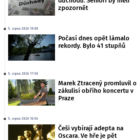
důchodů. Senioři by měli
zpozornět
5. srpna 2026 19:08
Počasí dnes opět lámalo
rekordy. Bylo 41 stupňů
5. srpna 2026 17:50
Marek Ztracený promluvil o
zákulisí obřího koncertu v
Praze
5. srpna 2026 16:56
Češi vybírají adepta na
Oscara. Ve hře je pět