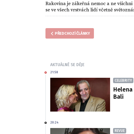
Rakovina je zákeřná nemoc a ne všichni l
se ve všech vrstvách lidí včetně světozn
PŘEDCHOZÍ ČLÁNKY
AKTUÁLNĚ SE DĚJE
21:58
CELEBRITY
Helena 
Bali
20:24
REVUE