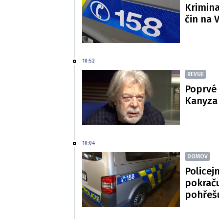
Krimina
čin na 
10:52
REVUE
Poprvé 
Kanyza p
10:04
DOMOV
Policej
pokraču
pohřeš