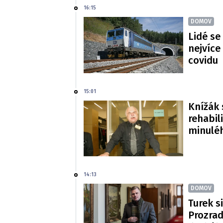
16:15
DOMOV
Lidé se
nejvíce
covidu
15:01
Knížák 
rehabil
minulé
14:13
DOMOV
Turek si
Prozradi