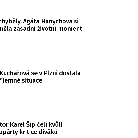
chyběly. Agáta Hanychová si
něla zásadní životní moment
Kuchařová se v Plzni dostala
íjemné situace
or Karel Šíp čelí kvůli
párty kritice diváků