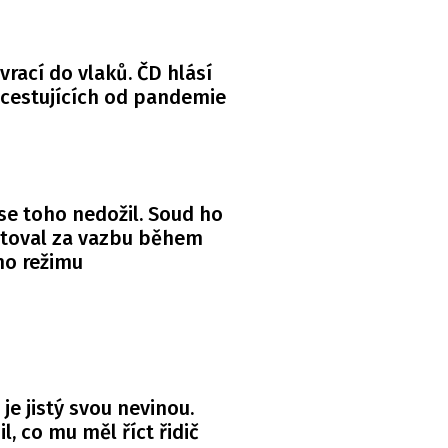
 vrací do vlaků. ČD hlásí
 cestujících od pandemie
se toho nedožil. Soud ho
itoval za vazbu během
ho režimu
 je jistý svou nevinou.
l, co mu měl říct řidič