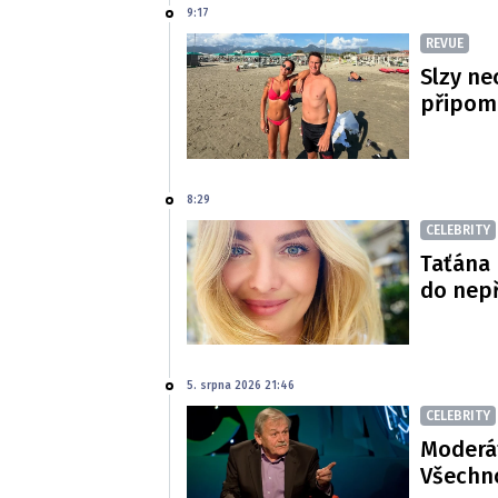
9:17
REVUE
Slzy ne
připom
8:29
CELEBRITY
Taťána 
do nepř
5. srpna 2026 21:46
CELEBRITY
Moderát
Všechno