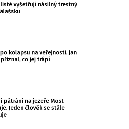
listé vyšetřují násilný trestný
Valašsku
po kolapsu na veřejnosti. Jan
řiznal, co jej trápí
ní pátrání na jezeře Most
je. Jeden člověk se stále
uje