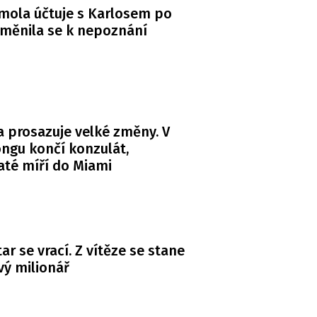
mola účtuje s Karlosem po
měnila se k nepoznání
 prosazuje velké změny. V
ngu končí konzulát,
té míří do Miami
ar se vrací. Z vítěze se stane
ý milionář