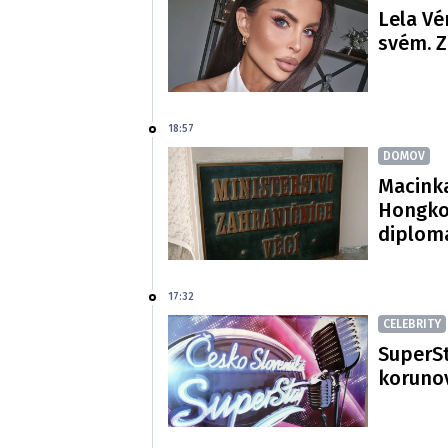
Lela Vé
svém. Z
18:57
DOMOV
Macinka
Hongko
diploma
17:32
CELEBRITY
SuperSt
korunov