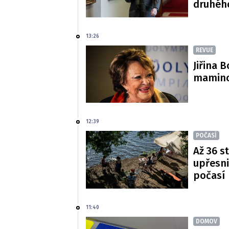
druhéh
13:26
REVUE
Jiřina 
mamince
12:39
POČASÍ
Až 36 s
upřesni
počasí
11:40
DOMOV