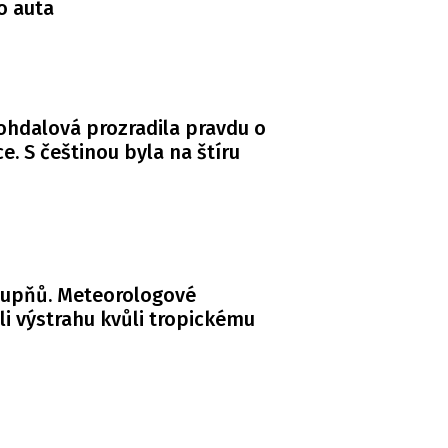
o auta
Bohdalová prozradila pravdu o
. S češtinou byla na štíru
tupňů. Meteorologové
li výstrahu kvůli tropickému