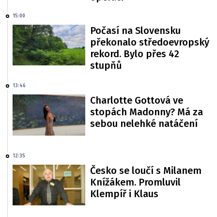
15:00
Počasí na Slovensku
překonalo středoevropský
rekord. Bylo přes 42
stupňů
13:46
Charlotte Gottová ve
stopách Madonny? Má za
sebou nelehké natáčení
12:35
Česko se loučí s Milanem
Knížákem. Promluvil
Klempíř i Klaus