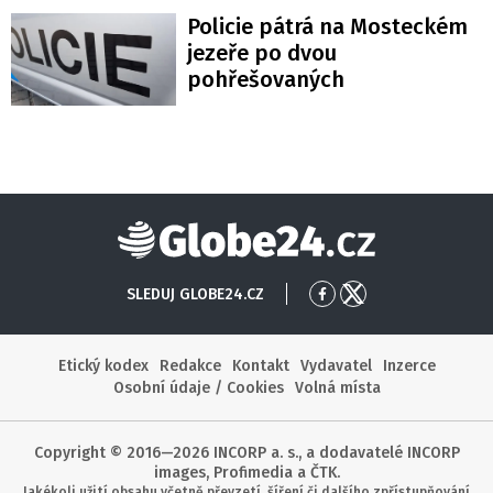
Policie pátrá na Mosteckém
jezeře po dvou
pohřešovaných
Globe24
SLEDUJ GLOBE24.CZ
Přejít
Přejít
na
na
Facebook
X
Etický kodex
Redakce
Kontakt
Vydavatel
Inzerce
Osobní údaje / Cookies
Volná místa
Copyright © 2016—2026 INCORP a. s., a dodavatelé INCORP
images, Profimedia a ČTK.
Jakékoli užití obsahu včetně převzetí, šíření či dalšího zpřístupňování