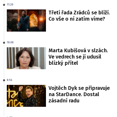
11:20
Třetí řada Zrádců se blíží.
Co vše o ní zatím víme?
10:08
Marta Kubišová v slzách.
Ve vedrech se jí udusil
blízký přítel
8:56
Vojtěch Dyk se připravuje
na StarDance. Dostal
zásadní radu