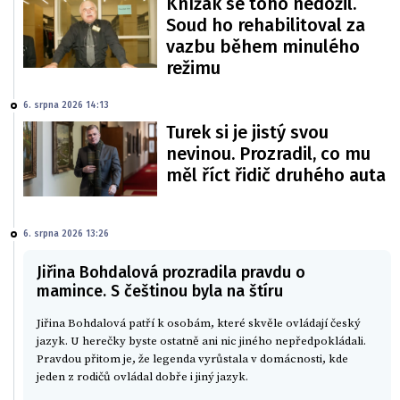
Knížák se toho nedožil.
Soud ho rehabilitoval za
vazbu během minulého
režimu
6. srpna 2026 14:13
Turek si je jistý svou
nevinou. Prozradil, co mu
měl říct řidič druhého auta
6. srpna 2026 13:26
Jiřina Bohdalová prozradila pravdu o
mamince. S češtinou byla na štíru
Jiřina Bohdalová patří k osobám, které skvěle ovládají český
jazyk. U herečky byste ostatně ani nic jiného nepředpokládali.
Pravdou přitom je, že legenda vyrůstala v domácnosti, kde
jeden z rodičů ovládal dobře i jiný jazyk.