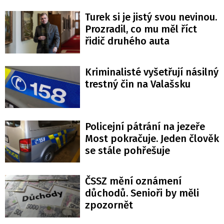
Turek si je jistý svou nevinou.
Prozradil, co mu měl říct
řidič druhého auta
Kriminalisté vyšetřují násilný
trestný čin na Valašsku
Policejní pátrání na jezeře
Most pokračuje. Jeden člověk
se stále pohřešuje
ČSSZ mění oznámení
důchodů. Senioři by měli
zpozornět