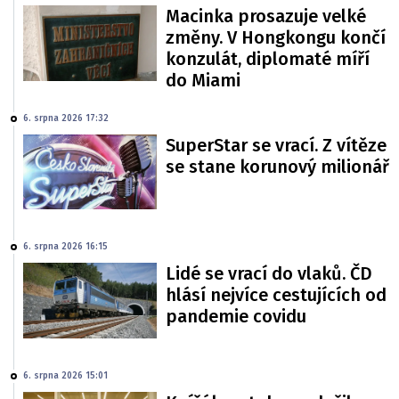
Macinka prosazuje velké
změny. V Hongkongu končí
konzulát, diplomaté míří
do Miami
6. srpna 2026 17:32
SuperStar se vrací. Z vítěze
se stane korunový milionář
6. srpna 2026 16:15
Lidé se vrací do vlaků. ČD
hlásí nejvíce cestujících od
pandemie covidu
6. srpna 2026 15:01