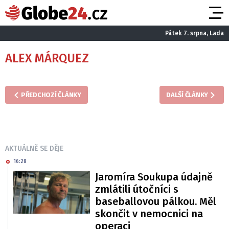
Pátek 7. srpna, Lada
ALEX MÁRQUEZ
PŘEDCHOZÍ ČLÁNKY
DALŠÍ ČLÁNKY
AKTUÁLNĚ SE DĚJE
16:28
Jaromíra Soukupa údajně
zmlátili útočníci s
baseballovou pálkou. Měl
skončit v nemocnici na
operaci