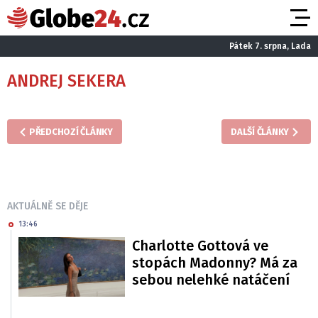
Pátek 7. srpna, Lada
ANDREJ SEKERA
PŘEDCHOZÍ ČLÁNKY
DALŠÍ ČLÁNKY
AKTUÁLNĚ SE DĚJE
13:46
Charlotte Gottová ve
stopách Madonny? Má za
sebou nelehké natáčení