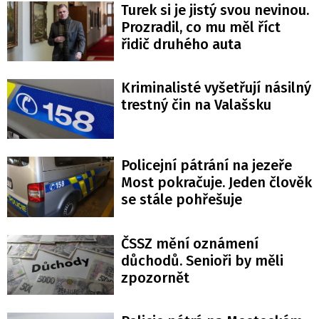
Turek si je jistý svou nevinou.
Prozradil, co mu měl říct
řidič druhého auta
Kriminalisté vyšetřují násilný
trestný čin na Valašsku
Policejní pátrání na jezeře
Most pokračuje. Jeden člověk
se stále pohřešuje
ČSSZ mění oznámení
důchodů. Senioři by měli
zpozornět