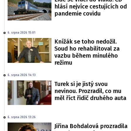
hlásí nejvíce cestujících od
pandemie covidu
6. srpna 2026 15:01
Knížák se toho nedožil.
Soud ho rehabilitoval za
vazbu během minulého
režimu
6. srpna 2026 14:13
Turek si je jistý svou
nevinou. Prozradil, co mu
měl říct řidič druhého auta
6. srpna 2026 13:26
Jiřina Bohdalová prozradila