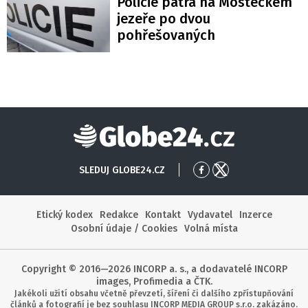
Policie pátrá na Mosteckém
jezeře po dvou
pohřešovaných
Globe24
SLEDUJ GLOBE24.CZ
Přejít
Přejít
na
na
Facebook
X
Etický kodex
Redakce
Kontakt
Vydavatel
Inzerce
Osobní údaje / Cookies
Volná místa
Copyright © 2016—2026 INCORP a. s., a dodavatelé INCORP
images, Profimedia a ČTK.
Jakékoli užití obsahu včetně převzetí, šíření či dalšího zpřístupňování
článků a fotografií je bez souhlasu INCORP MEDIA GROUP s.r.o. zakázáno.