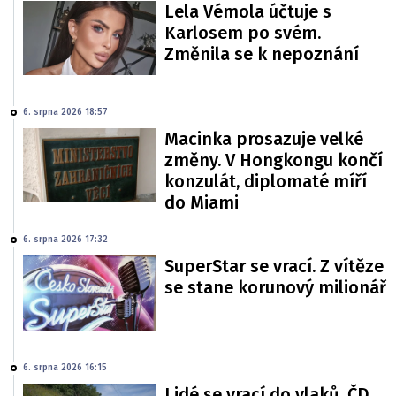
Lela Vémola účtuje s
Karlosem po svém.
Změnila se k nepoznání
6. srpna 2026 18:57
Macinka prosazuje velké
změny. V Hongkongu končí
konzulát, diplomaté míří
do Miami
6. srpna 2026 17:32
SuperStar se vrací. Z vítěze
se stane korunový milionář
6. srpna 2026 16:15
Lidé se vrací do vlaků. ČD