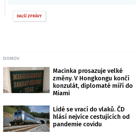
DALŠÍ ZPRÁVY
DOMOV
Macinka prosazuje velké
změny. V Hongkongu končí
konzulát, diplomaté míří do
Miami
Lidé se vrací do vlaků. ČD
hlásí nejvíce cestujících od
pandemie covidu