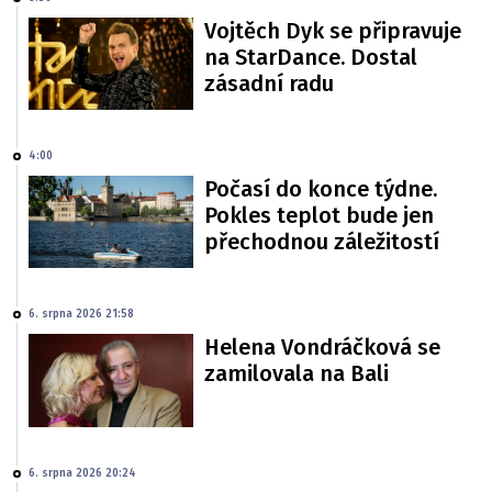
Vojtěch Dyk se připravuje
na StarDance. Dostal
zásadní radu
4:00
Počasí do konce týdne.
Pokles teplot bude jen
přechodnou záležitostí
6. srpna 2026 21:58
Helena Vondráčková se
zamilovala na Bali
6. srpna 2026 20:24