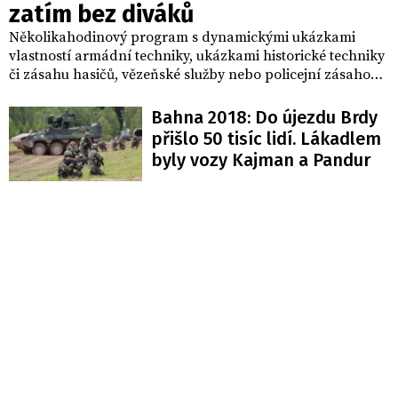
zatím bez diváků
Několikahodinový program s dynamickými ukázkami
vlastností armádní techniky, ukázkami historické techniky
či zásahu hasičů, vězeňské služby nebo policejní zásahové
jednotky nabídl dnes 31. ročník Dne pozemního vojska
Bahna.
Bahna 2018: Do újezdu Brdy
přišlo 50 tisíc lidí. Lákadlem
byly vozy Kajman a Pandur