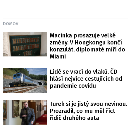
DOMOV
Macinka prosazuje velké
změny. V Hongkongu končí
konzulát, diplomaté míří do
Miami
Lidé se vrací do vlaků. ČD
hlásí nejvíce cestujících od
pandemie covidu
Turek si je jistý svou nevinou.
Prozradil, co mu měl říct
řidič druhého auta