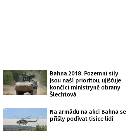
Bahna 2018: Pozemní síly
jsou naší prioritou, ujišťuje
končící ministryně obrany
Šlechtová
Na armádu na akci Bahna se
přišly podívat tisíce lidí