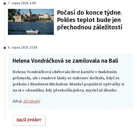
7. srpna 2026 4:00
Počasí do konce týdne.
Pokles teplot bude jen
přechodnou záležitostí
6. srpna 2026 21:58
Helena Vondráčková se zamilovala na Bali
Helena Vondráčková obětovala život kariéře v hudebním
průmyslu, ale i osudové lásky se nakonec dočkala, když se
potkala s Martinem Michalem. Manžel populární zpěvačky si
na ni v okamžiku, kdy přeskočila jiskra, myslel už dlouho.
Zdroj:
Jiří Hrubý
DALŠÍ ZPRÁVY