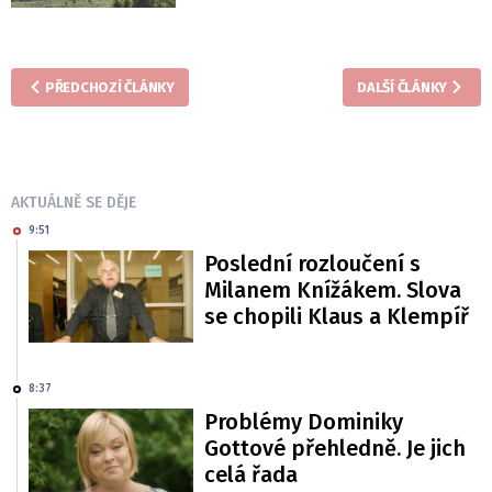
PŘEDCHOZÍ ČLÁNKY
DALŠÍ ČLÁNKY
AKTUÁLNĚ SE DĚJE
9:51
Poslední rozloučení s
Milanem Knížákem. Slova
se chopili Klaus a Klempíř
8:37
Problémy Dominiky
Gottové přehledně. Je jich
celá řada