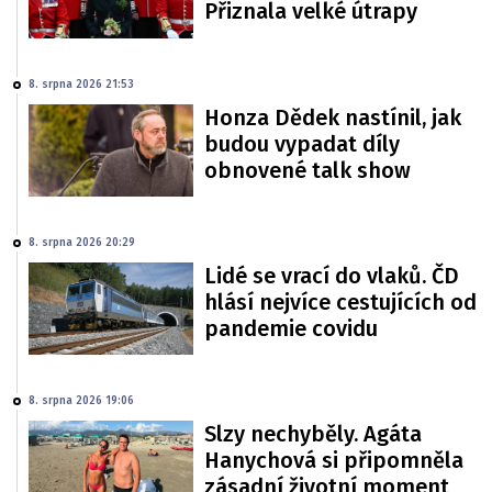
Přiznala velké útrapy
8. srpna 2026 21:53
Honza Dědek nastínil, jak
budou vypadat díly
obnovené talk show
8. srpna 2026 20:29
Lidé se vrací do vlaků. ČD
hlásí nejvíce cestujících od
pandemie covidu
8. srpna 2026 19:06
Slzy nechyběly. Agáta
Hanychová si připomněla
zásadní životní moment