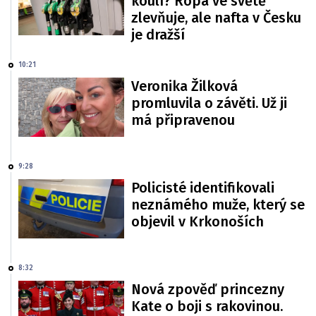
koulí? Ropa ve světě
zlevňuje, ale nafta v Česku
je dražší
10:21
Veronika Žilková
promluvila o závěti. Už ji
má připravenou
9:28
Policisté identifikovali
neznámého muže, který se
objevil v Krkonoších
8:32
Nová zpověď princezny
Kate o boji s rakovinou.