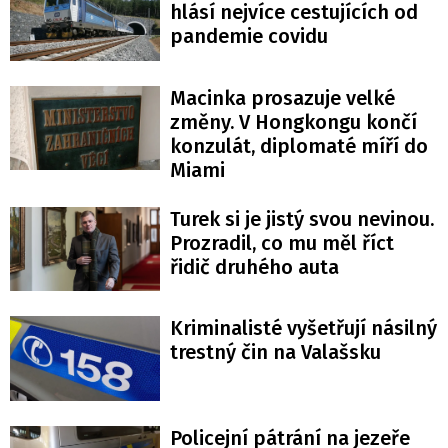
hlásí nejvíce cestujících od
pandemie covidu
Macinka prosazuje velké
změny. V Hongkongu končí
konzulát, diplomaté míří do
Miami
Turek si je jistý svou nevinou.
Prozradil, co mu měl říct
řidič druhého auta
Kriminalisté vyšetřují násilný
trestný čin na Valašsku
Policejní pátrání na jezeře