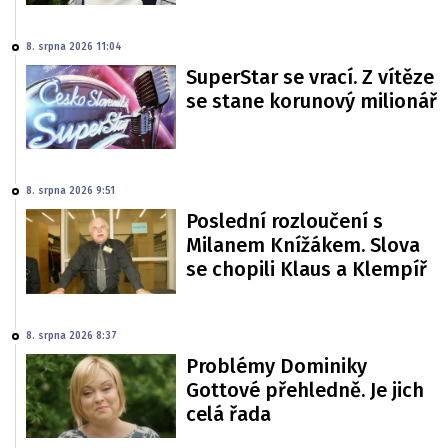
8. srpna 2026 11:04
SuperStar se vrací. Z vítěze
se stane korunový milionář
8. srpna 2026 9:51
Poslední rozloučení s
Milanem Knížákem. Slova
se chopili Klaus a Klempíř
8. srpna 2026 8:37
Problémy Dominiky
Gottové přehledně. Je jich
celá řada