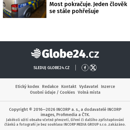
Most pokračuje. Jeden člověk
se stále pohřešuje
Globe24
SLEDUJ GLOBE24.CZ
Přejít
Přejít
na
na
Facebook
X
Etický kodex
Redakce
Kontakt
Vydavatel
Inzerce
Osobní údaje / Cookies
Volná místa
Copyright © 2016—2026 INCORP a. s., a dodavatelé INCORP
images, Profimedia a ČTK.
Jakékoli užití obsahu včetně převzetí, šíření či dalšího zpřístupňování
článků a fotografií je bez souhlasu INCORP MEDIA GROUP s.r.o. zakázáno.