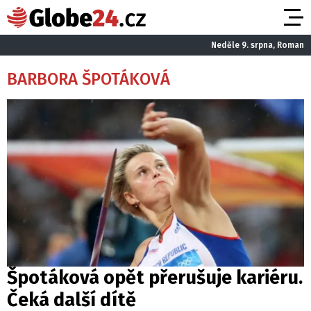
Neděle 9. srpna, Roman
BARBORA ŠPOTÁKOVÁ
Špotáková opět přerušuje kariéru.
Čeká další dítě