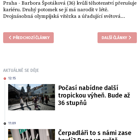
Praha - Barbora Špotáková (36) kvůli těhotenství přerušuje
kariéru. Druhý potomek se jí má narodit v létě.
Dvojnásobná olympijská vítězka a úřadující světová
šampionka neplánuje s atletikou skončit.
PŘEDCHOZÍ ČLÁNKY
DALŠÍ ČLÁNKY
AKTUÁLNĚ SE DĚJE
12:15
Počasí nabídne další
tropickou výheň. Bude až
36 stupňů
11:09
Čerpadláři to s námi zase