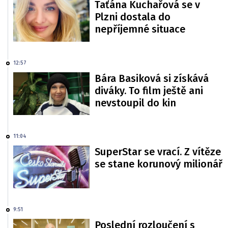
Taťána Kuchařová se v
Plzni dostala do
nepříjemné situace
12:57
Bára Basiková si získává
diváky. To film ještě ani
nevstoupil do kin
11:04
SuperStar se vrací. Z vítěze
se stane korunový milionář
9:51
Poslední rozloučení s