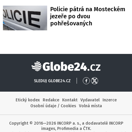
Policie pátrá na Mosteckém
jezeře po dvou
pohřešovaných
Globe24
SLEDUJ GLOBE24.CZ
Přejít
Přejít
na
na
Facebook
X
Etický kodex
Redakce
Kontakt
Vydavatel
Inzerce
Osobní údaje / Cookies
Volná místa
Copyright © 2016—2026 INCORP a. s., a dodavatelé INCORP
images, Profimedia a ČTK.