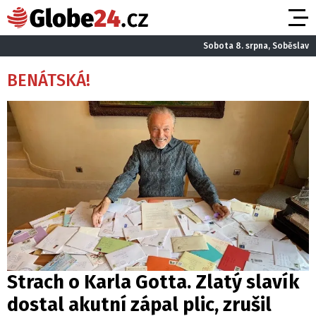
Sobota 8. srpna, Soběslav
BENÁTSKÁ!
Strach o Karla Gotta. Zlatý slavík
dostal akutní zápal plic, zrušil