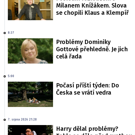
Milanem Knížákem. Slova
se chopili Klaus a Klempíř
8:37
Problémy Dominiky
Gottové přehledně. Je jich
celá řada
5:00
Počasí příští týden: Do
Česka se vrátí vedra
7. srpna 2026 21:28
Harry dělal problémy?