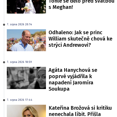
Tohle se dělo před svatbou
s Meghan!
7. srpna 2026 20:14
Odhaleno: Jak se princ
William skutečně chová ke
strýci Andrewovi?
7. srpna 2026 18:59
Agáta Hanychová se
poprvé vyjádřila k
napadení Jaromíra
Soukupa
7. srpna 2026 17:44
Kateřina Brožová si kritiku
nenechala líbit. Přišla