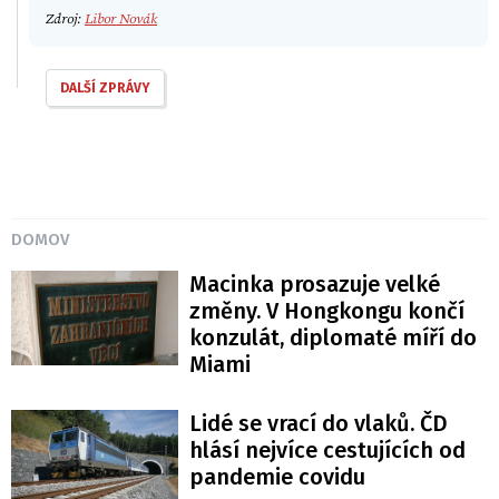
Zdroj:
Libor Novák
DALŠÍ ZPRÁVY
DOMOV
Macinka prosazuje velké
změny. V Hongkongu končí
konzulát, diplomaté míří do
Miami
Lidé se vrací do vlaků. ČD
hlásí nejvíce cestujících od
pandemie covidu