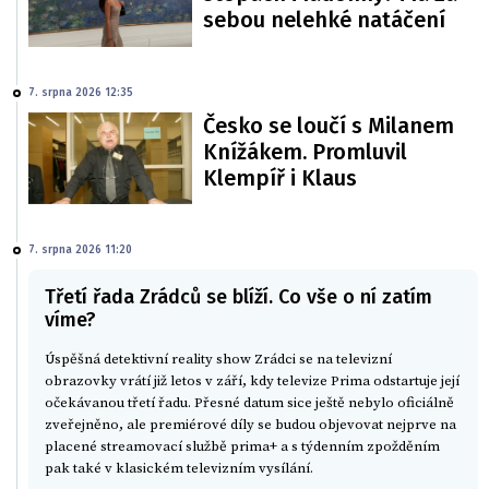
sebou nelehké natáčení
7. srpna 2026 12:35
Česko se loučí s Milanem
Knížákem. Promluvil
Klempíř i Klaus
7. srpna 2026 11:20
Třetí řada Zrádců se blíží. Co vše o ní zatím
víme?
Úspěšná detektivní reality show Zrádci se na televizní
obrazovky vrátí již letos v září, kdy televize Prima odstartuje její
očekávanou třetí řadu. Přesné datum sice ještě nebylo oficiálně
zveřejněno, ale premiérové díly se budou objevovat nejprve na
placené streamovací službě prima+ a s týdenním zpožděním
pak také v klasickém televizním vysílání.