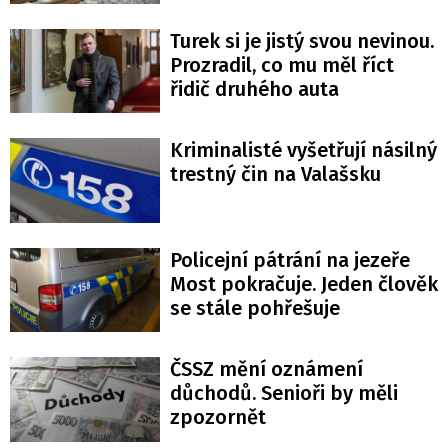
Turek si je jistý svou nevinou.
Prozradil, co mu měl říct
řidič druhého auta
Kriminalisté vyšetřují násilný
trestný čin na Valašsku
Policejní pátrání na jezeře
Most pokračuje. Jeden člověk
se stále pohřešuje
ČSSZ mění oznámení
důchodů. Senioři by měli
zpozornět