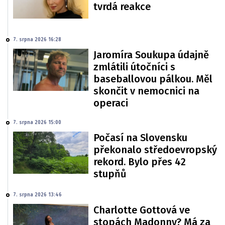
tvrdá reakce
7. srpna 2026 16:28
Jaromíra Soukupa údajně
zmlátili útočníci s
baseballovou pálkou. Měl
skončit v nemocnici na
operaci
7. srpna 2026 15:00
Počasí na Slovensku
překonalo středoevropský
rekord. Bylo přes 42
stupňů
7. srpna 2026 13:46
Charlotte Gottová ve
stopách Madonny? Má za