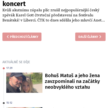
koncert
Kvůli akutnímu zápalu plic zrušil nejpopulárnější český
zpěvák Karel Gott čtvrteční představení na festivalu
Benátská! v Liberci. ČTK to dnes sdělila jeho mluvčí Aneta
Stolzová.
PŘEDCHOZÍ ČLÁNKY
DALŠÍ ČLÁNKY
AKTUÁLNĚ SE DĚJE
17:39
Bohuš Matuš a jeho žena
zavzpomínali na začátky
neobvyklého vztahu
15:12