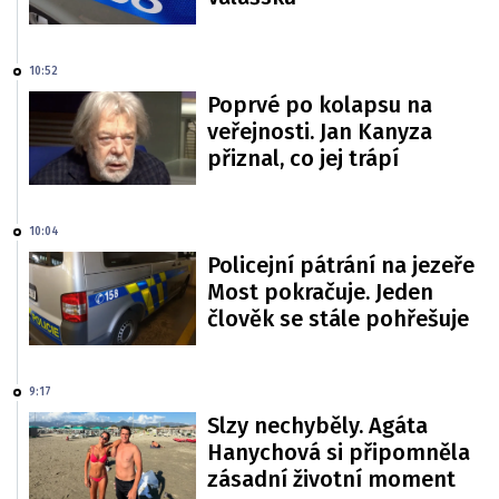
10:52
Poprvé po kolapsu na
veřejnosti. Jan Kanyza
přiznal, co jej trápí
10:04
Policejní pátrání na jezeře
Most pokračuje. Jeden
člověk se stále pohřešuje
9:17
Slzy nechyběly. Agáta
Hanychová si připomněla
zásadní životní moment