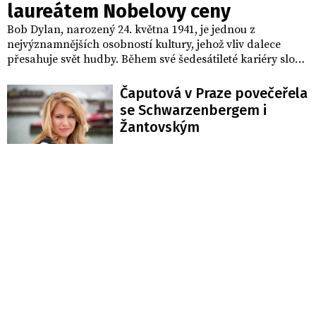
laureátem Nobelovy ceny
Bob Dylan, narozený 24. května 1941, je jednou z
nejvýznamnějších osobností kultury, jehož vliv dalece
přesahuje svět hudby. Během své šedesátileté kariéry složil
přes 600 písní a prodal více než 125 milionů desek. Kromě
hudby se prosadil i v literatuře – jako první rockový
Čaputová v Praze povečeřela
hudebník získal Pulitzerovu cenu a v roce 2016 obdržel
se Schwarzenbergem i
Nobelovu cenu za literaturu, což vyvolalo smíšené reakce
Žantovským
mezi literární veřejností.