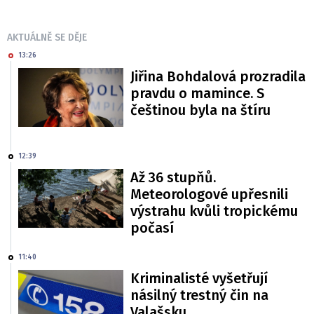
AKTUÁLNĚ SE DĚJE
13:26
Jiřina Bohdalová prozradila
pravdu o mamince. S
češtinou byla na štíru
12:39
Až 36 stupňů.
Meteorologové upřesnili
výstrahu kvůli tropickému
počasí
11:40
Kriminalisté vyšetřují
násilný trestný čin na
Valašsku