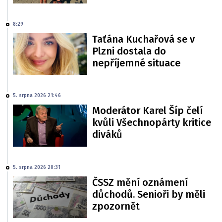
8:29
Taťána Kuchařová se v
Plzni dostala do
nepříjemné situace
5. srpna 2026 21:46
Moderátor Karel Šíp čelí
kvůli Všechnopárty kritice
diváků
5. srpna 2026 20:31
ČSSZ mění oznámení
důchodů. Senioři by měli
zpozornět