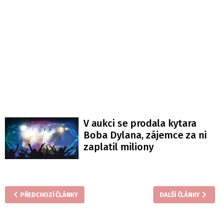
V aukci se prodala kytara
Boba Dylana, zájemce za ni
zaplatil miliony
PŘEDCHOZÍ ČLÁNKY
DALŠÍ ČLÁNKY