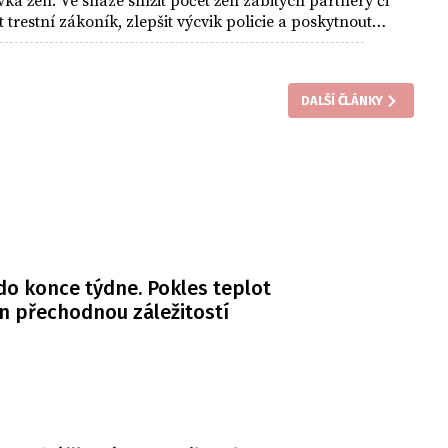
tovka žen. Ve snaze snížit počet žen zabitých partnery či
trestní zákoník, zlepšit výcvik policie a poskytnout
pe podle francouzských médií slíbil, že k potlačení
zici 360 milionů eur (přes devět miliard Kč).
DALŠÍ ČLÁNKY
do konce týdne. Pokles teplot
n přechodnou záležitostí