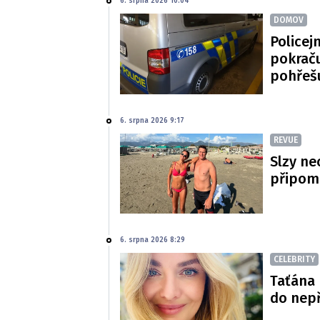
6. srpna 2026 10:04
DOMOV
Policej
pokraču
pohřeš
6. srpna 2026 9:17
REVUE
Slzy ne
připom
6. srpna 2026 8:29
CELEBRITY
Taťána 
do nepř