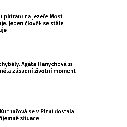
ní pátrání na jezeře Most
je. Jeden člověk se stále
uje
chyběly. Agáta Hanychová si
něla zásadní životní moment
Kuchařová se v Plzni dostala
íjemné situace