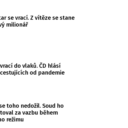
ar se vrací. Z vítěze se stane
ý milionář
 vrací do vlaků. ČD hlásí
 cestujících od pandemie
se toho nedožil. Soud ho
itoval za vazbu během
ho režimu