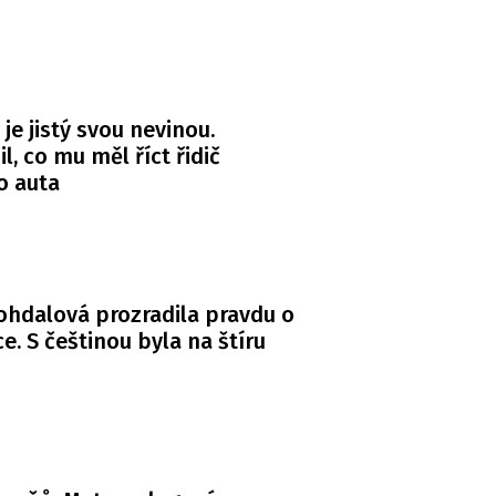
 je jistý svou nevinou.
l, co mu měl říct řidič
o auta
Bohdalová prozradila pravdu o
. S češtinou byla na štíru