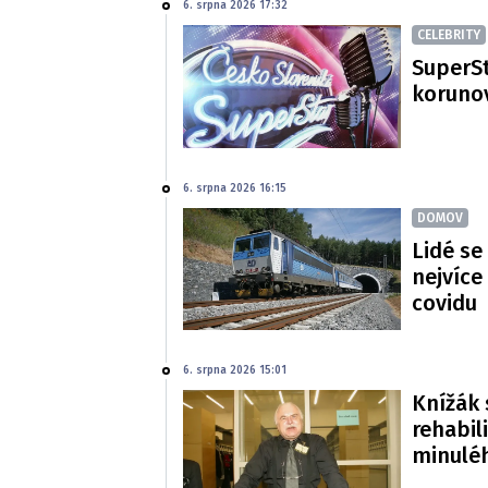
6. srpna 2026 17:32
CELEBRITY
SuperSt
korunov
6. srpna 2026 16:15
DOMOV
Lidé se
nejvíce
covidu
6. srpna 2026 15:01
Knížák 
rehabil
minulé