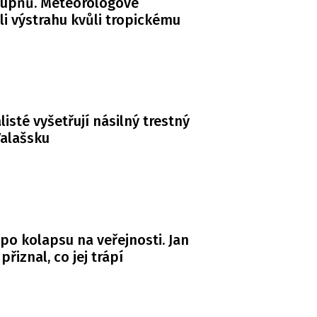
tupňů. Meteorologové
li výstrahu kvůli tropickému
listé vyšetřují násilný trestný
Valašsku
po kolapsu na veřejnosti. Jan
řiznal, co jej trápí