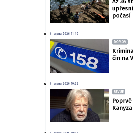
Až 36 s
upřesni
počasí
6. srpna 2026 11:40
DOMOV
Krimina
čin na 
6. srpna 2026 10:52
REVUE
Poprvé 
Kanyza p