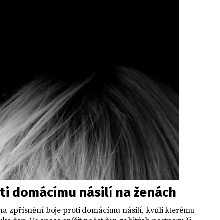
roti domácímu násilí na ženách
a zpřísnění boje proti domácímu násilí, kvůli kterému