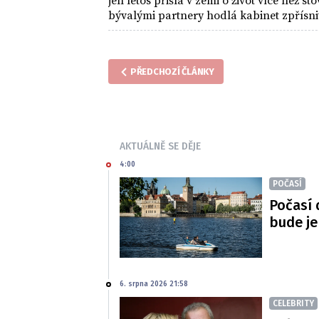
jen letos přišla v zemi o život více než s
bývalými partnery hodlá kabinet zpřísnit 
"masivní" peníze. Premiér Édouard Philip
násilí vůči ženám bude příští rok k dispo
PŘEDCHOZÍ ČLÁNKY
AKTUÁLNĚ SE DĚJE
4:00
POČASÍ
Počasí 
bude je
6. srpna 2026 21:58
CELEBRITY