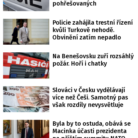
pohřešovaných
Policie zahájila trestní řízení
kvůli Turkově nehodě.
Obvinění zatím nepadlo
Na Benešovsku zuří rozsáhlý
požár. Hoří i chatky
Slováci v Česku vydělávají
více než Češi. Samotný pas
však rozdíly nevysvětluje
Byla by to ostuda, obává se
Macinka účasti prezidenta