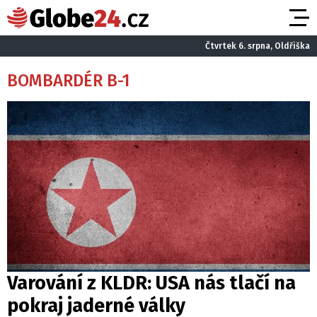
Čtvrtek 6. srpna, Oldřiška
BOMBARDÉR B-1
Varování z KLDR: USA nás tlačí na
pokraj jaderné války