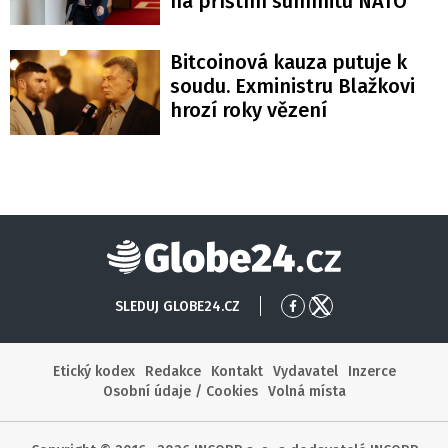
na příštím summitu NATO
Bitcoinová kauza putuje k
soudu. Exministru Blažkovi
hrozí roky vězení
Globe24
SLEDUJ GLOBE24.CZ
Přejít
Přejít
na
na
Facebook
X
Etický kodex
Redakce
Kontakt
Vydavatel
Inzerce
Osobní údaje / Cookies
Volná místa