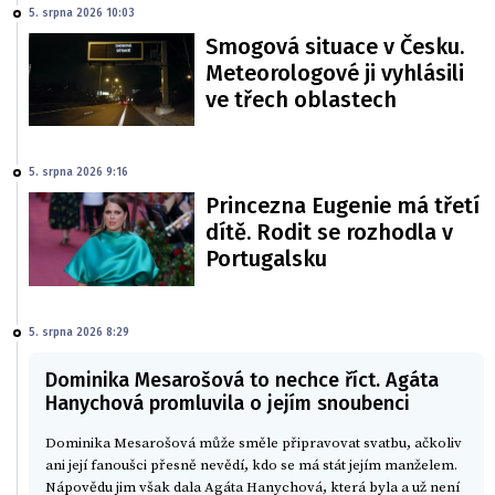
5. srpna 2026 10:03
Smogová situace v Česku.
Meteorologové ji vyhlásili
ve třech oblastech
5. srpna 2026 9:16
Princezna Eugenie má třetí
dítě. Rodit se rozhodla v
Portugalsku
5. srpna 2026 8:29
Dominika Mesarošová to nechce říct. Agáta
Hanychová promluvila o jejím snoubenci
Dominika Mesarošová může směle připravovat svatbu, ačkoliv
ani její fanoušci přesně nevědí, kdo se má stát jejím manželem.
Nápovědu jim však dala Agáta Hanychová, která byla a už není