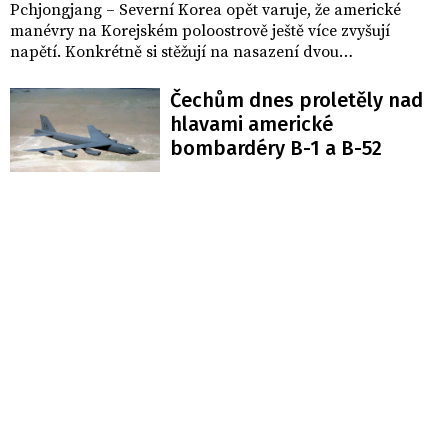
Pchjongjang – Severní Korea opět varuje, že americké
manévry na Korejském poloostrově ještě více zvyšují
napětí. Konkrétně si stěžují na nasazení dvou
nadzvukových strategických bombardérů typu B-1B
Lancer do společného cvičení s jihokorejskou armádou.
Čechům dnes proletěly nad
Informuje o tom deník The Independent.
hlavami americké
bombardéry B-1 a B-52