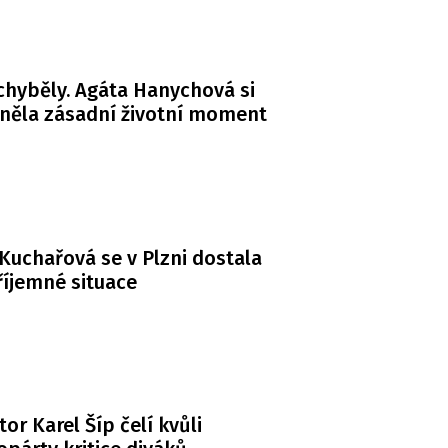
chyběly. Agáta Hanychová si
něla zásadní životní moment
Kuchařová se v Plzni dostala
íjemné situace
or Karel Šíp čelí kvůli