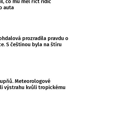
l, co mu měl říct řidič
o auta
Bohdalová prozradila pravdu o
. S češtinou byla na štíru
tupňů. Meteorologové
li výstrahu kvůli tropickému