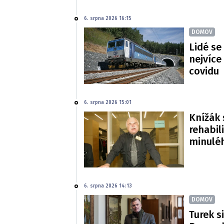
6. srpna 2026 16:15
DOMOV
Lidé se
nejvíce
covidu
6. srpna 2026 15:01
Knížák 
rehabil
minulé
6. srpna 2026 14:13
DOMOV
Turek si