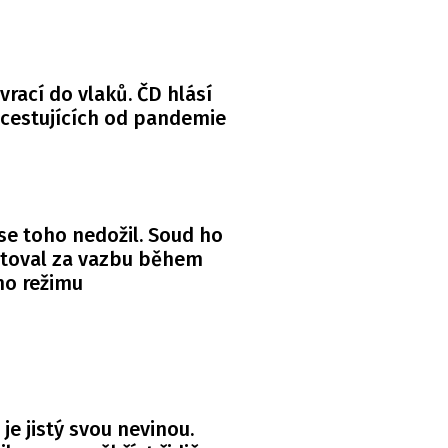
 vrací do vlaků. ČD hlásí
 cestujících od pandemie
se toho nedožil. Soud ho
itoval za vazbu během
ho režimu
 je jistý svou nevinou.