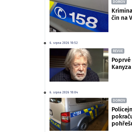
DOMOV
Krimina
čin na 
6. srpna 2026 10:52
REVUE
Poprvé 
Kanyza p
6. srpna 2026 10:04
DOMOV
Policej
pokraču
pohřeš