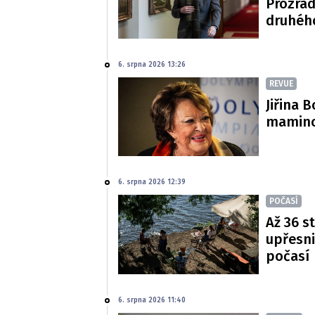
Prozradi
druhéh
6. srpna 2026 13:26
REVUE
Jiřina 
mamince
6. srpna 2026 12:39
POČASÍ
Až 36 s
upřesni
počasí
6. srpna 2026 11:40