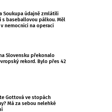
a Soukupa údajně zmlátili
i s baseballovou pálkou. Měl
 v nemocnici na operaci
na Slovensku překonalo
vropský rekord. Bylo přes 42
te Gottová ve stopách
y? Má za sebou nelehké
ní