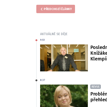
PŘEDCHOZÍ ČLÁNKY
AKTUÁLNĚ SE DĚJE
9:51
Posledn
Knížáke
Klempí
8:37
REVUE
Problé
přehled