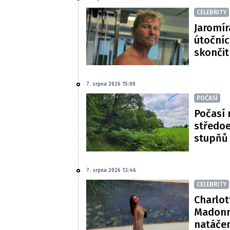
CELEBRITY
Jaromír
útočníc
skončit
7. srpna 2026 15:00
POČASÍ
Počasí 
středoe
stupňů
7. srpna 2026 13:46
CELEBRITY
Charlot
Madonn
natáče