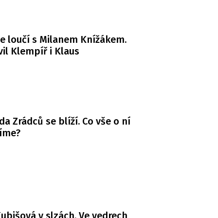
e loučí s Milanem Knížákem.
il Klempíř i Klaus
da Zrádců se blíží. Co vše o ní
víme?
ubišová v slzách. Ve vedrech