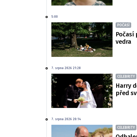
5:00
POČASÍ
Počasí 
vedra
7. srpna 2026 21:28
CELEBRITY
Harry d
před s
7. srpna 2026 20:14
CELEBRITY
Odhalen