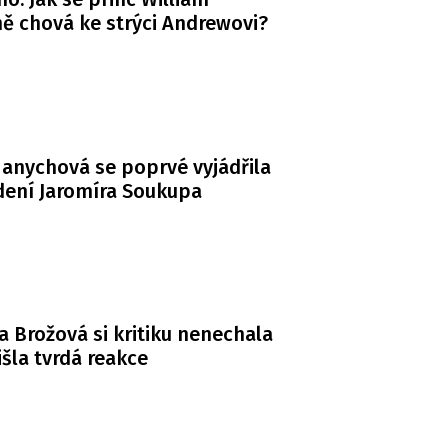
ě chová ke strýci Andrewovi?
anychová se poprvé vyjádřila
dení Jaromíra Soukupa
a Brožová si kritiku nenechala
řišla tvrdá reakce