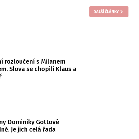
DALŠÍ ČLÁNKY
í rozloučení s Milanem
m. Slova se chopili Klaus a
ř
my Dominiky Gottové
ně. Je jich celá řada