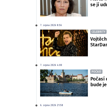
se jí ud
7. srpna 2026 8:56
CELEBRITY
Vojtěch
StarDan
7. srpna 2026 4:00
POČASÍ
Počasí 
bude je
6. srpna 2026 21:58