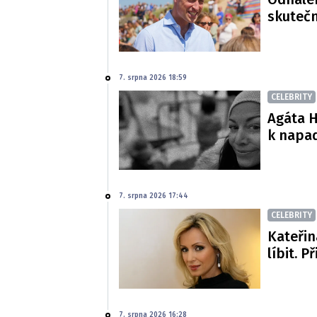
skutečn
7. srpna 2026 18:59
CELEBRITY
Agáta H
k napa
7. srpna 2026 17:44
CELEBRITY
Kateřin
líbit. P
7. srpna 2026 16:28