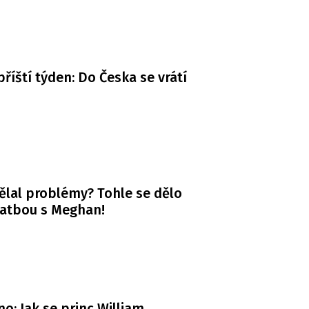
příští týden: Do Česka se vrátí
ělal problémy? Tohle se dělo
vatbou s Meghan!
o: Jak se princ William